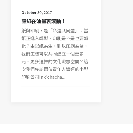
October 30, 2017
讓紙在油墨裏滾動！
紙與印刷，是「命運共同體」。當
紙正進入轉型，印刷是不是也要轉
化？由以紙為生，到以印刷為業，
我們怎樣可以共同建立一個更多
元、更多選擇的文化職志空間？這
次我們專訪兩位青年人營運的小型
印刷公司Ink'chacha......