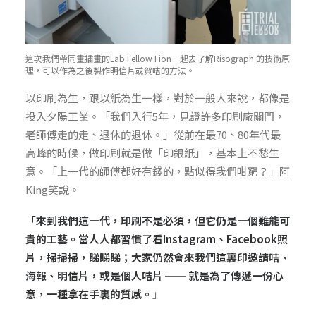
這次我們帶同畫插畫的Lab Fellow Fion一起去了解Risograph 的技術原
理，可以作為之後製作明信片或賀咭的方法。
以印刷為生，跟以紙為生一樣，對於一般人來說，都像是
投入夕陽工業。「我們入行5年，見證許多印刷廠關門，
老師傅走的走、退休的退休。」從前在最70、80年代最
高峰的時候，做印刷就是做「印銀紙」，基本上不愁生
意。「上一代的師傅都好有錢的，點似得我們咁窮？」阿
King笑說。
「來到我們這一代，印刷不是必須，但它仍是一個難能可
貴的工藝。當人人都習慣了看Instagram、Facebook照
片，掃掃掃，睇睇睇；大家仍然會來我們這裏印邀請咭、
海報、明信片，或是個人咭片 ── 就是為了傳遞一份心
意，一種拿在手裏的質感。
」