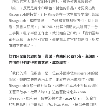
「所以它不太適合印刷全彩照片，顏色好容易變得好
『瘀』；反而是用來印單色、雙色的作品，才更突出到
Risograph的特質。」阿King是在一次學校修學旅行認識
Risograph，當時覺得，「色彩和質感都很吸引，就上網
看、買書來研究。」2012年，她與3個朋友夾錢買了一台
二手機，租了半個工作室，就開始自己印刷。「我們當時
都有正職，沒有特別宣傳，都是幫工作室的鄰居呀、朋友
呀印下宣傳品。」
他們只是由興趣開始，嘗試、實驗Risograph。沒想到，
它卻帶他們走得愈來愈遠，成為職業。
「我們的第一位顧客，是一位在外國專做Risograph的藝
術家。她的丈夫來香港工作，她就在香港做創作，想用
Risograph來印一份社區報，記錄她在本地小社區看到的
工藝師故事、社區人物。」這位藝術家名叫Anna
Gleeson，她和另一位香港藝術家
Furze Chan
一起合作
的社區報叫《下環報》
（Ha Wan Pao）
，概念是來自她