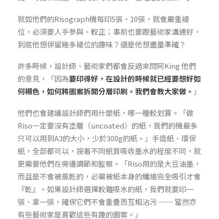
就如他們的Risograph機每印5張、10張，就會嚴重褪
位，必須要人手參與、較正；事前也要跟藝術家溝通好，
到底他想保留幾多褪位的趣味？還是他想盡量準確？
許多時候，設計師、藝術家們都會反過來問阿King 他們
的意見，「因為
要印得好，在設計的時候就已經要想好如
何襯色，如何將圖案拆開分層印刷。我們會教大家做。
」
他們也會建議設計師們用什麼紙，哪一種較划算。「做
Riso一定要沒有塗層（uncoated）的紙，我們的機最多
只可以用到A3的大小，少於300g的紙。」手造紙、環保
紙，全部都可以，按着不同紙質吸收墨水的程度不同，就
更需要他們在旁邊調節和監察。「Riso用的是大豆油墨，
而且是不會被風乾的，必需被紙本身的纖維完全吸引才會
『乾』。如果設計師選擇較難吸水的紙，我們就要印一
張、拿一張，確保它們不會重疊而互相沾污 ── 當然亦
有些藝術家是喜歡這些有趣的圖案。」