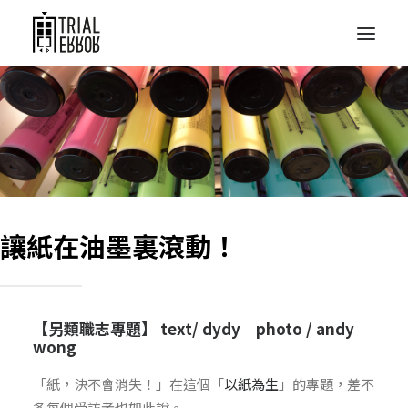
讓紙在油墨裏滾動！
【另類職志專題】 text/ dydy photo / andy
wong
「紙，決不會消失！」在這個「
以紙為生
」的專題，差不
多每個受訪者也如此說。