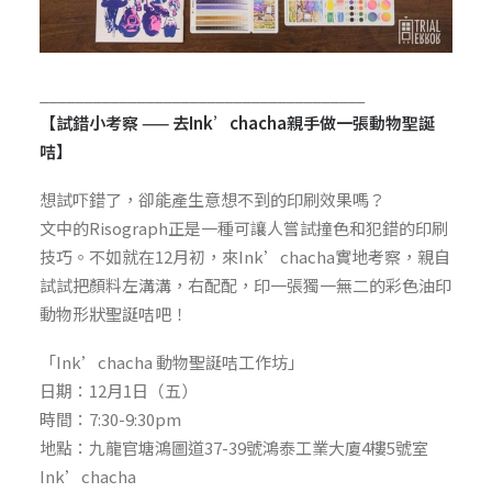
_____________________________________
【試錯小考察 —— 去Ink’chacha親手做一張動物聖誕
咭】
想試吓錯了，卻能產生意想不到的印刷效果嗎？
文中的Risograph正是一種可讓人嘗試撞色和犯錯的印刷
技巧。不如就在12月初，來Ink’chacha實地考察，親自
試試把顏料左溝溝，右配配，印一張獨一無二的彩色油印
動物形狀聖誕咭吧！
「Ink’chacha 動物聖誕咭工作坊」
日期：12月1日（五）
時間：7:30-9:30pm
地點：九龍官塘鴻圖道37-39號鴻泰工業大廈4樓5號室
Ink’chacha