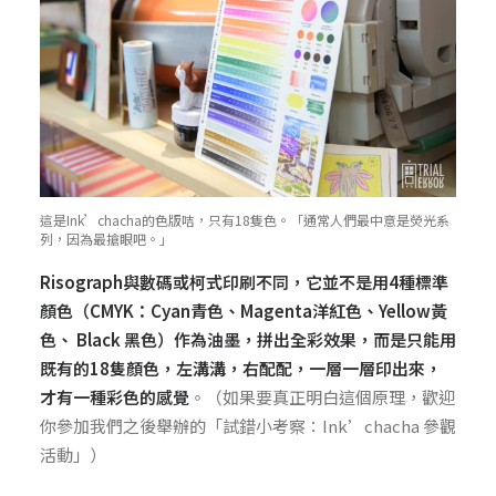
這是Ink’chacha的色版咭，只有18隻色。「通常人們最中意是熒光系
列，因為最搶眼吧。」
Risograph與數碼或柯式印刷不同，它並不是用4種標準
顏色（CMYK：Cyan青色、Magenta洋紅色、Yellow黃
色、 Black 黑色）作為油墨，拼出全彩效果，而是只能用
既有的18隻顏色，左溝溝，右配配，一層一層印出來，
才有一種彩色的感覺
。（如果要真正明白這個原理，歡迎
你參加我們之後舉辦的「試錯小考察：Ink’chacha 參觀
活動」）