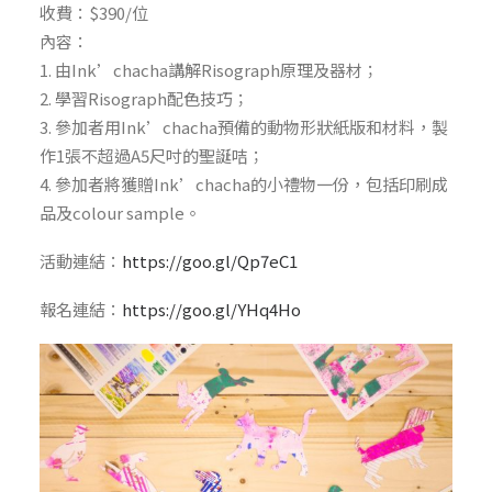
收費：$390/位
內容：
1. 由Ink’chacha講解Risograph原理及器材；
2. 學習Risograph配色技巧；
3. 參加者用Ink’chacha預備的動物形狀紙版和材料，製
作1張不超過A5尺吋的聖誕咭；
4. 參加者將獲贈Ink’chacha的小禮物一份，包括印刷成
品及colour sample。
活動連結：
https://goo.gl/Qp7eC1
報名連結：
https://goo.gl/YHq4Ho