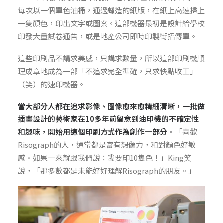
每次以一個單色油桶，通過蠟造的紙版，在紙上高速掃上
一隻顏色，印出文字或圖案。這部機器最初是設計給學校
印發大量試卷通告，或是地產公司即時印製街招傳單。
這些印刷品不講求美感，只講求數量，所以這部印刷機順
理成章地成為一部「不追求完全準確，只求快點收工」
（笑）的速印機器。
當大部分人都在追求影像、圖像愈來愈精細清晰，一批做
插畫設計的藝術家在10多年前留意到油印機的不確定性
和趣味，開始用這個印刷方式作為創作一部分。
「喜歡
Risograph的人，通常都是富有想像力，和對顏色好敏
感。如果一來就跟我們說：我要印10隻色！」King笑
說，「那多數都是未能好好理解Risograph的朋友。」