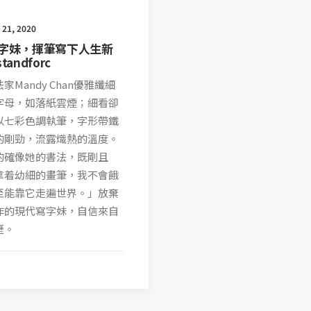
 21, 2020
字妹，揮筆寫下人生新
andforc
家Mandy Chan優雅纖細
字母，如落紙雲煙；細看卻
以七彩色調執筆，字形帶鐵
的剛勁，流露熾熱的溫度。
的確像她的書法，既剛且
拿着幼細的畫筆，我不會餓
至能靠它走遍世界。」放棄
作的現代寫字妹，自信來自
歷。