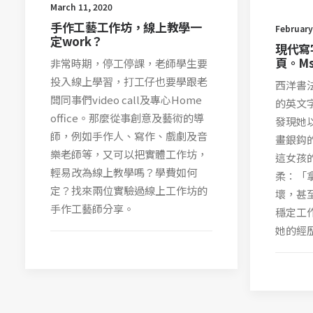
March 11, 2020
手作工藝工作坊，線上教學一
February
定work？
現代寫
頁。Mst
非常時期，停工停課，老師學生要
投入線上學習，打工仔也要學跟老
西洋書法
闆同事們video call及專心Home
的英文
office。那麼從事創意及藝術的導
發現她
師，例如手作人、寫作、戲劇及音
畫銀鈎
樂老師等，又可以把實體工作坊，
這女孩
輕易改為線上教學嗎？學費如何
柔：「
定？找來兩位實驗過線上工作坊的
壞，甚
手作工藝師分享。
穩定工
她的經