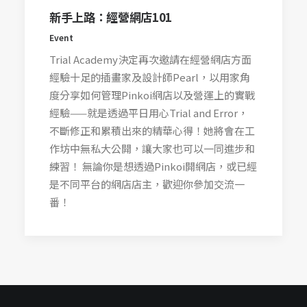
新手上路：經營網店101
Event
Trial Academy決定再次邀請在經營網店方面
經驗十足的插畫家及設計師Pearl，以用家角
度分享如何管理Pinkoi網店以及營運上的實戰
經驗——就是透過平日用心Trial and Error，
不斷修正和累積出來的精華心得！她將會在工
作坊中無私大公開，讓大家也可以一同進步和
練習！ 無論你是想透過Pinkoi開網店，或已經
是不同平台的網店店主，歡迎你參加交流一
番！