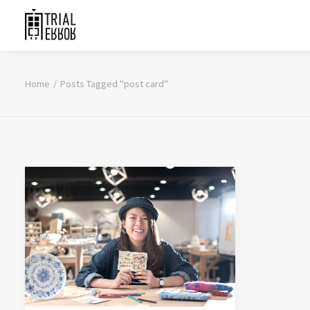
Home
Posts Tagged "post card"