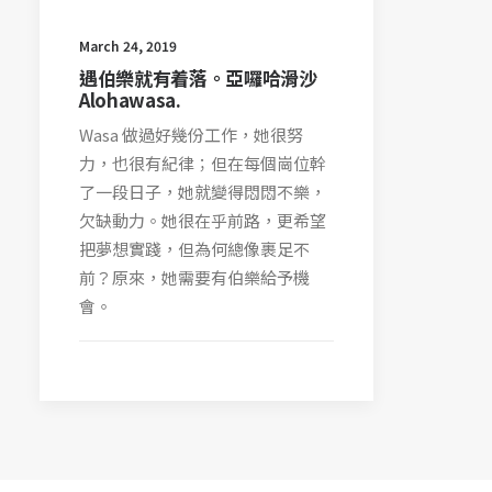
March 24, 2019
遇伯樂就有着落。亞囉哈滑沙
Alohawasa.
Wasa 做過好幾份工作，她很努
力，也很有紀律；但在每個崗位幹
了一段日子，她就變得悶悶不樂，
欠缺動力。她很在乎前路，更希望
把夢想實踐，但為何總像裹足不
前？原來，她需要有伯樂給予機
會。