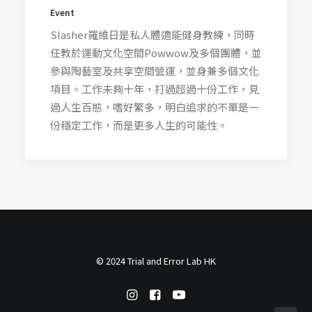
Event
Slasher羅維日是私人體適能健身教練，同時
任教於運動文化空間Powwow及多個團體，並
參與陶藝室及共享空間營運，並身兼多個文化
項目。工作未夠十年，打過超過十份工作，見
過人生百態，嗜好繁多，明白追求的不單是一
份穩定工作，而是更多人生的可能性。
© 2024 Trial and Error Lab HK