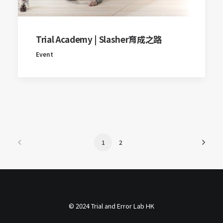
Trial Academy | Slasher育成之路
Event
1
2
© 2024 Trial and Error Lab HK