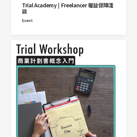
Trial Academy | Freelancer 權益保障淺
談
Event