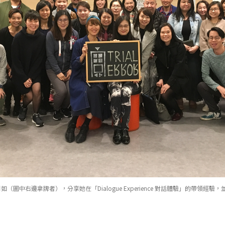
圖中右邊拿牌者），分享她在「Dialogue Experience 對話體驗」的帶領經驗，並如何