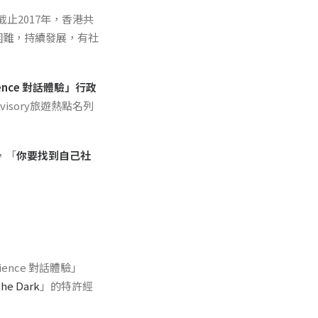
止2017年，香港共
困難，持續發展，有社
rience 對話體驗
」行政
dvisory旅遊熱點名列
，「
你要找到自己社
ience 對話體驗」
The Dark
」的特許經