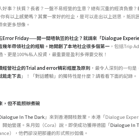
人好事？扶貧？長者？一盤不易經營的生意？總有沉重的經濟負擔？截
會令你有以上感覺嗎？其實一家好的社企，是可以走出以上迷思，抵抗
帶來更多想像。
五
Error Friday——
開一間唔執笠的社企？
就請來「
Dialogue Expe
這幾年帶領社企的經驗。她開創了本地社企很多個第一
，包括Trip A
過、更是100%私人投資，最重要是盈利多得要交稅！
社企的Trial and error精彩經歷及原則
，最令人深刻的一句是
就能走下去
」！「對話體驗」的獨特性是什麼？請看看下面的記錄。
帶來，但不能照辦煮碗
Dialogue In The Dark
」來到香港開枝散業，本港「Dialogue Exper
開始營運。朱月如（Cora）說，即使成功獲得德國「
Dialogue In 
e alliance），他們卻沒把那邊的形式照抄如儀。