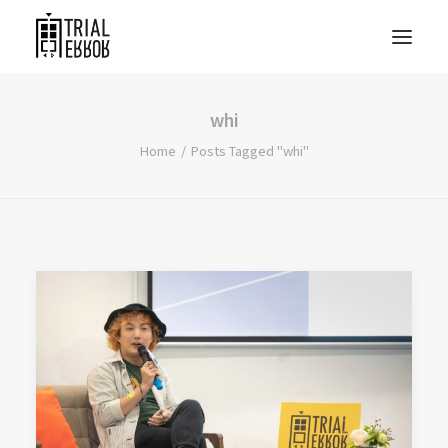
whi
Home
Posts Tagged "whi"