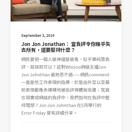
September 3, 2019
Jon Jon Jonathan： 當負評令你幾乎失
去所有，還要堅持什麼？
網民要把一個人做神還是做鬼，似乎單純靠負
評、惡搞就可以？這對Whizoo網絡主播Jon
Jon Johnthan 最熟悉不過——網民comment
一直是他工作表現的指標，於是由外型以至幕
前表現都像赤裸裸地被批評得體無完膚；究竟
在現實或網絡的負評中，我們如何在負評中堅
持理想？Jon Jon Johnthan 在5月舉行的
Error Friday 便有詳細分享。