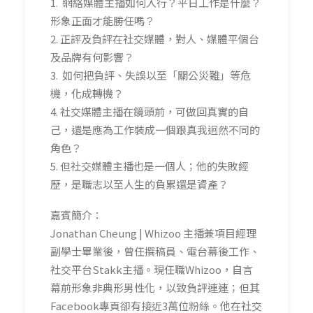
1. 網絡媒體主播如何入行？平日工作是什麼？
形象正面才能勝任嗎？
2. 正評及負評在社交媒體，對人、媒體平個台
及品牌有何影響？
3. 如何把負評、失誤以至「關公災難」等危
機，化成轉機？
4. 社交媒體主播在鏡頭前，可做回真實的自
己，還是應為工作裝成一個跟真我迥然不同的
角色？
5. 但社交媒體主播也是一個人；他的失敗經
歷，是職志以至人生的負累還是資產？
嘉賓簡介：
Jonathan Cheung | Whizoo 主播兼項目經理
副學士畢業後，曾任撰稿員、電台幕後工作、
社交平台Stakk主播。現任職Whizoo，自言
幕前形象非典形男性化，以致負評連連；但其
Facebook專頁卻有接近3萬位粉絲。他在社交