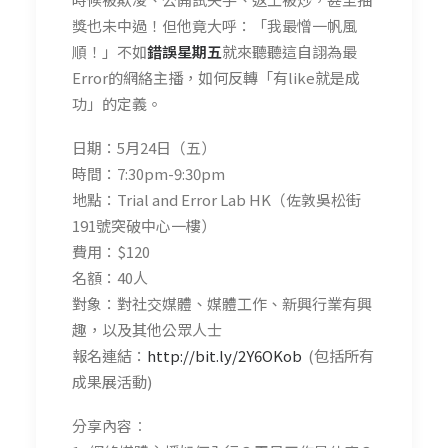
獎也未中過！但他竟大呼：「我最憎一帆風
順！」不如
錯誤星期五
就來聽聽這自詡為最
Error的網絡主播，如何反轉「有like就是成
功」的定義。
日期：5月24日（五）
時間：7:30pm-9:30pm
地點：Trial and Error Lab HK（佐敦吳松街
191號突破中心一樓）
費用：$120
名額：40人
對象：對社交媒體、媒體工作、新興行業有興
趣，以及其他公眾人士
報名連結：
http://bit.ly/2Y6OKob
(包括所有
成果展活動)
分享內容︰