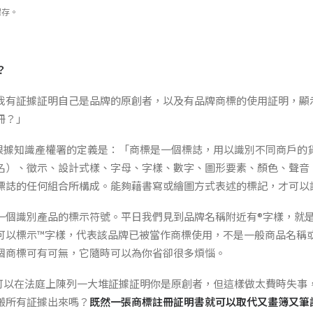
保存。
？
我有証據証明自己是品牌的原創者，以及有品牌商標的使用証明，顯
冊？」
標」根據知識產權署的定義是：「商標是一個標誌，用以識別不同商戶的
名）、徵示、設計式樣、字母、字樣、數字、圖形要素、顏色、聲音
標誌的任何組合所構成。能夠藉書寫或繪圖方式表述的標記，才可以
一個識別產品的標示符號。平日我們見到品牌名稱附近有®字樣，就
可以標示™字樣，代表該品牌已被當作商標使用，不是一般商品名稱
個商標可有可無，它隨時可以為你省卻很多煩惱。
當然可以在法庭上陳列一大堆証據証明你是原創者，但這樣做太費時失事
搬所有証據出來嗎？
既然一張商標註冊証明書就可以取代又畫簿又筆