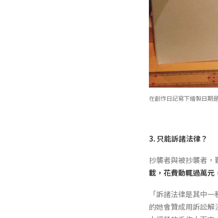
在創作日記寫下繪製日期是非常重
3. 只能訴諸法律？
抄襲者與被抄襲者，
載，花費動輒過萬元
「訴諸法律是其中一
的她會贊成用訴訟解