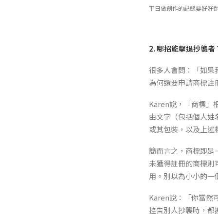
平日做創作的記錄要好好
2. 哪招能擊退抄襲者
很多人會問：「如果
為何還要申請商標註
Karen說，「商
由文字（包括個人姓
或其包裝，以及上述
簡而言之，商標即是
未獲得註冊的商標則
用。別以為小小的一
Karen說：「你
控告別人抄襲時，都