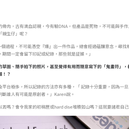
的骨肉，古有滴血認親，今有驗DNA，但產品是死物，不可能與手作
「親生仔」呢？
作是一個過程，不可能憑空『爆』出一件作品，總會經過蘊釀意念，尋找
，期間一定會留下印記或紀錄，那些就是証據。」
的草圖、隨手拍下的照片，甚至覺得有用而隨意寫下的「鬼畫符」，
據！？
及平台極多，所以記錄的方法亦有多種，「 記錄十分重要，因為一
斷誰人有可能是原創者。」Karen說。
丟嗎？會令我家的初稿匣或hard dise堆積如山嗎？這就要諸君自