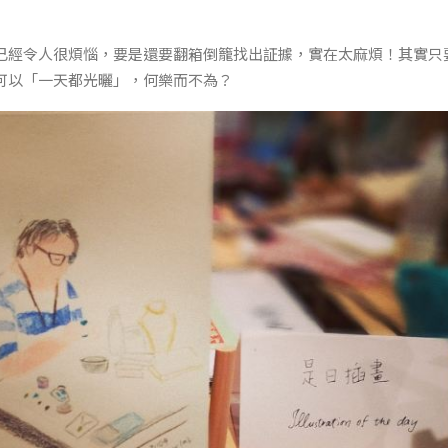
已經令人很煩惱，要是還要翻箱倒籠找出証據，實在太麻煩！其實只
可以「一天都光曬」，何樂而不為？