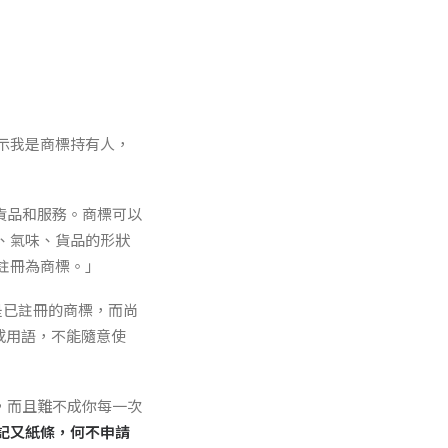
示我是商標持有人，
貨品和服務。商標可以
、氣味、貨品的形狀
註冊為商標。」
是已註冊的商標，而尚
或用語，不能隨意使
，而且難不成你每一次
記又紙條，何不申請