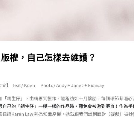
品版權，自己怎樣去維護？
文】 Text/ Kuen Photo/ Andy + Janet + Fionsay
如「親生仔」，由構思到製作，過程彷如十月懷胎，每個環節都嘔心
跟自己的「親生仔」一模一樣的作品時，難免會被激到嘔血！作為手
務律師Karen Law 熟悉知識產權，她就跟我們談到面對（疑似）被