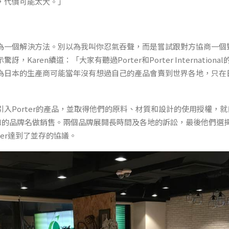
，代價可能太大。」
為一個解決方法。別以為我叫你忍氣吞聲，而是嘗試跟對方協商一個
，Karen續道：「大家有聽過Porter和Porter Internatio
為日本的生產商可能當年沒有想過自己的產品會賣到世界各地，只在
入Porter的產品，並取得他們的原料、材質和設計的使用授權，
national的品牌名做銷售。兩個品牌展開長時間及各地的訴訟，最後他們選擇
Porter達到了並存的協議。