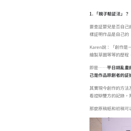
1. 「親子驗証法」？
要查証嬰兒是否自己
樣証明作品是自己的
Karen說：「創
繪製草圖等等的歷程
即是……
平日胡亂畫
己是作品原創者的証
其實現今創作的方法
看控辯雙方的記錄，判
那麼原稿紙和初稿可以