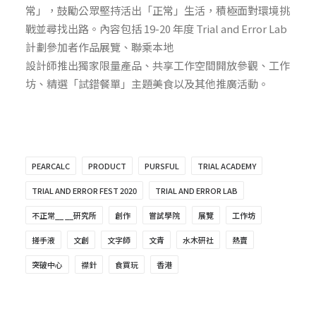
常」，鼓勵公眾堅持活出「正常」生活，積極面對環境挑
戰並尋找出路。內容包括 19-20 年度 Trial and Error Lab
計劃參加者作品展覽、聯乘本地
設計師推出獨家限量產品、共享工作空間開放參觀、工作
坊、精選「試錯餐單」主題美食以及其他推廣活動。
PEARCALC
PRODUCT
PURSFUL
TRIAL ACADEMY
TRIAL AND ERROR FEST 2020
TRIAL AND ERROR LAB
不正常__ __研究所
創作
嘗試學院
展覽
工作坊
搓手液
文創
文字師
文青
水木研社
熱賣
突破中心
襟針
食買玩
香港