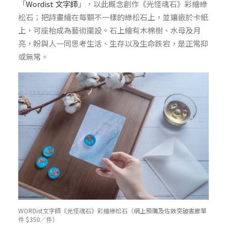
「
Wordist 文字師
」，以此概念創作《光怪魂石》彩繪綠
松石；把詩畫繪在每顆不一樣的綠松石上，並鑲嵌於卡紙
上，可座枱成為藝術擺設。石上繪有木棉樹、水母及月
亮，盼與人一同思考生活、生存以及生命跌宕，是正常抑
或無常。
WORDist文字師《光怪魂石》彩繪綠松石（網上預購及佐敦突破書廊單
件 $350／件）