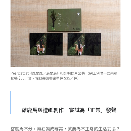
Pearlcatcat《鹿是鹿／馬是馬》扣針明信片套裝 （網上預購一式兩款
套裝 $60／套、佐敦突破書廊單件 $35／件）
藉鹿馬與造紙創作 嘗試為「正常」發聲
當鹿馬不分，瘋狂變成尋常，就要為不正常的生活妥協？