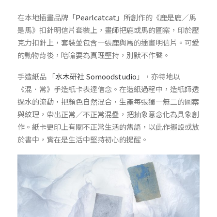
在本地插畫品牌「
Pearlcatcat
」所創作的《鹿是鹿／馬
是馬》扣針明信片套裝上，畫師把鹿或馬的圖案，印於壓
克力扣針上，套裝並包含一張鹿與馬的插畫明信片。可愛
的動物背後，暗喻要為真理堅持，別默不作聲。
手造紙品 「
水木研社 Somoodstudio
」，亦特地以
《混．常》手造紙卡表達信念。在造紙過程中，造紙師透
過水的流動，把顏色自然混合，生產每張獨一無二的圖案
與紋理，帶出正常／不正常混疊，把抽象意念化為具象創
作。紙卡更印上有關不正常生活的雋語，以此作擺設或放
於書中，實在是生活中堅持初心的提醒。