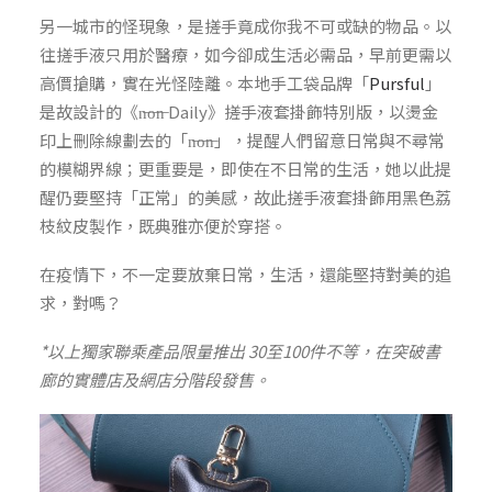
另一城市的怪現象，是搓手竟成你我不可或缺的物品。以
往搓手液只用於醫療，如今卻成生活必需品，早前更需以
高價搶購，實在光怪陸離。本地手工袋品牌「
Pursful
」
是故設計的《n̶o̶n̶ Daily》搓手液套掛飾特別版，以燙金
印上刪除線劃去的「n̶o̶n̶」，提醒人們留意日常與不尋常
的模糊界線；更重要是，即使在不日常的生活，她以此提
醒仍要堅持「正常」的美感，故此搓手液套掛飾用黑色荔
枝紋皮製作，既典雅亦便於穿搭。
在疫情下，不一定要放棄日常，生活，還能堅持對美的追
求，對嗎？
*以上獨家聯乘產品限量推出 30至100件不等，在突破書
廊的實體店及網店分階段發售。