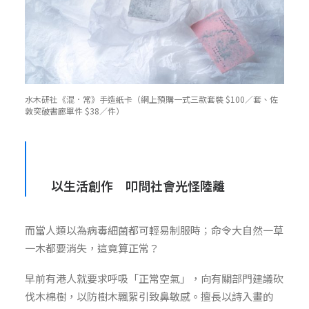
水木研社《混．常》手造紙卡（網上預購一式三款套裝 $100／套、佐
敦突破書廊單件 $38／件）
以生活創作 叩問社會光怪陸離
而當人類以為病毒細菌都可輕易制服時；命令大自然一草
一木都要消失，這竟算正常？
早前有港人就要求呼吸「正常空氣」，向有關部門建議砍
伐木棉樹，以防樹木飄絮引致鼻敏感。擅長以詩入畫的