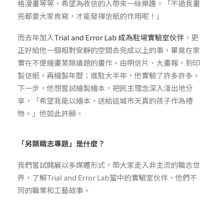
格漫畫等等，希望為收信的人帶來一絲
樂趣
。「不過我畫
完都要大家肯寫，才能發揮信紙的作用呢！」
而去年加入
Trial and Error Lab 成為駐場實驗室伙伴
，更
正好給他一個相對
安靜的空間去完成以上的事
，畢竟在家
實在不便繪畫某類議題的畫作
。
由明信片、大畫報
，
到
印
製信紙
，
再
繪製年曆
；
進駐
大半年，
他實驗了
許多許多
。
下一步
，他
想嘗試繪製繪本，把民主理念深入淺出地分
享，
「希望
我
能
以
繪本，
送給
這城市
天真的
孩子
作為
禮
物
。」他如此許願。
「另類職志專題」是什麼？
我們嘗試開展以多媒體形式，帶大家走入非主流的職志世
界，了解Trial and Error Lab當中的實驗室伙伴，他們不
同的職業和工藝故事。