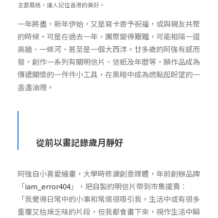
主要風格，讓人記住香港的美好。
一年將盡，新年伊始，又是寫卡寄予祝福，或與親友共聚
的時候。可是在過去一年，團聚變得艱難，可能相隔一道
高牆、一條河、甚至是一個大西洋。廿多歲的阿強有感而
發，創作一系列有關明信片、信紙及年曆等，願作品成為
傳遞關懷的一件件小工具，在黑暗中成為燃點起盼望的一
盏盞油燈。
從前以畫記錄歲月靜好
阿強自小喜愛繪畫，大學時修讀創意媒體，年前創辦品牌
「
iam_error404
」，把自製的明信片帶到市集擺賣：
「我覺得日常中的小事和常規很吸引我。生活中或有很多
重覆又枯燥乏味的片段，但我都會畫下來，視作生活中瞬