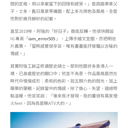
間的定格，用以承載當下的回憶和感受。」是故踏單車父
子、士多、舊日風景等構圖，配上多元用色及風格，全是
他對於歲月靜好的記載。
直至2019年，阿強的「好日子」徹底反轉。他很快開設
IG 專頁「
iam_error505
」，上傳手繪文宣圖，亦把明信
片義賣。「當時感覺很辛苦，唯有畫畫能抒發難以言喻的
情感。」
其實阿強工餘正修讀歷史碩士。那刻他跟許多香港人一
樣，已身處歷史的關口中；他並不為意，作品風格居然在
時代中慢慢成形：柔和的色彩，如五顏六色的微光，加上
簡單的筆觸，記錄當中的情感，除了傷心、失望，還總帶
點溫暖。他苦笑說：「後來我才發現，我的畫很有萬家燈
火feel，因為我是睇ATV大的。」