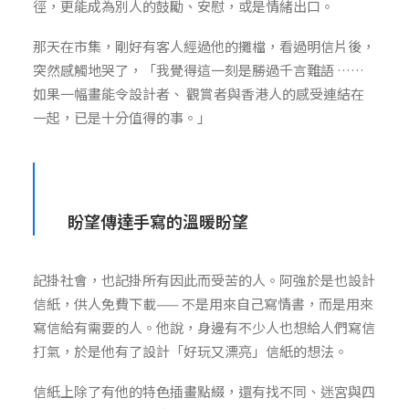
徑，更能成為別人的鼓勵、安慰，或是情緒出口。
那天在市集，剛好有客人經過他的攤檔，看過明信片後，
突然感觸地哭了，「我覺得這一刻是勝過千言難語 ……
如果一幅畫能令設計者、 觀賞者與香港人的感受連結在
一起，已是十分值得的事。」
盼望傳達手寫的溫暖盼望
記掛
社會
，也記掛所有因此而受苦的人。阿強
於是也
設計
信紙，供人免費下載
——
不是用來自己寫情書，而是用來
寫信給有需要的人。他說，身邊有不少人也想給人們寫信
打氣，於是
他
有了設計「好玩又漂亮」信紙的想法。
信紙上除了有
他
的特色插畫點綴，還有找不同、迷宮
與
四