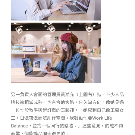
另一負責人會面的管理員黃溢允（上圖右）指，不少人品
牌技術相當成熟，也有合適客路，只欠缺方向。像她見過
一位忙於教學與趕訂單的工藝師，「她感到自己像工廠女
工，日做夜做而沒創作空間。我鼓勵他要Work Life
Balance，並找一個同行的羣體。」這些意見，的確不夠
商業，卻能讓品牌走得更遠。