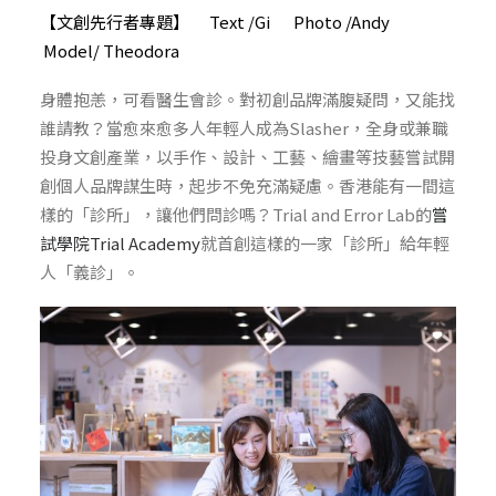
【文創先行者專題】 Text /Gi Photo /Andy
Model/ Theodora
身體抱恙，可看醫生會診。對初創品牌滿腹疑問，又能找
誰請教？當愈來愈多人年輕人成為Slasher，全身或兼職
投身文創產業，以手作、設計、工藝、繪畫等技藝嘗試開
創個人品牌謀生時，起步不免充滿疑慮。香港能有一間這
樣的「診所」，讓他們問診嗎？Trial and Error Lab的
嘗
試學院Trial Academy
就首創這樣的一家「診所」給年輕
人「義診」。