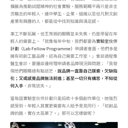
擴展為推動試錯精神的社會實驗，服務範疇不再只是非主
流職志的年輕人，連中學生、企業、組織以至但凡對文創
產業有興趣的人，都能從中找到知識與滿足感。
事工不斷拓展，但王育娟的眼睛並未失焦，仍是停留在年
輕人的需要上。「就像每年中旬，我們都要為
實驗室伙伴
計劃（Lab Fellow Programme）
申請者會面。他們多是
擁有初創工藝品牌，認為自己需要工作室，」會談過程像
醫生會診，要邊談邊梳理申請者品牌現況與問題；「我發
現他們眼睛總有點迷茫，
說品牌一直靠自己摸索，欠缺指
引；又或感覺品牌無法前進；甚至一切只有構思，不知從
何入手
，非常迷失。」
當每屆實驗室伙伴計劃只能招收十多個創作單位，她強烈
感受到，年輕人其實更需要有人給予意見同行，「初創品
牌的路，實在太孤單了。」那可以怎樣做呢？