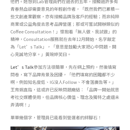
他們。她想到Lab管理員們在過去的五年，接觸過許多有
青春熱血卻需要意見的年輕創作者，「既然我們已累積一
些文創產業觀察，亦有接觸品牌及客戶的經驗；而非純粹
商業或公益角度去思考品牌營運；那或可嘗試開辦類似的
Coffee Consultation！」懷抱着「無人做、我試做」的
精神，Consultation服務就在去年12月開始，名字敲定
為「Let’s Talk」，「意思是鼓勵大家把心中問題，開
心見誠地分享。」黃琬婷笑曰。
Let’s Talk
參加方法很簡單，先在網上預約，然後填寫
問卷，寫下品牌背景及困擾，「他們填寫的困難都不少
啊，例如知名度低、IG沒人Follow、不會落廣告等。」
王育娟直指，這或許已反映問題癥結：「品牌一開始就思
考社交媒體使用，但品牌核心價值、理念及獨特之處還未
弄清啊！」
單單幾個字，管理員已能看到營運者的絆腳石！