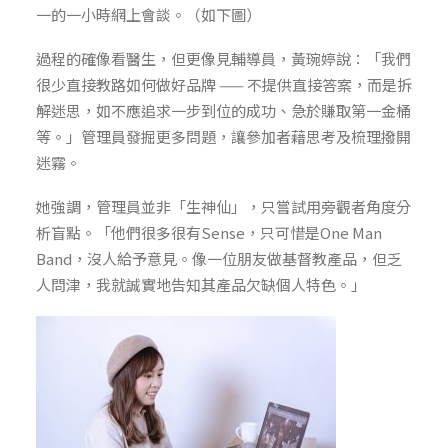
一的一小時網上會談。（如下圖）
過程的確像看醫生，但更像見輔導員，黃琬婷說：「我們
很少直接教路如何做好品牌 —— 不提供直接答案，而是拆
解迷思，如不應追求一步到位的成功、急於賺取第一金桶
等。」管理員發掘更多問題，讓參加者藉思考及梳理撥開
迷霧。
她強調，管理員並非「生神仙」，只嘗試用旁觀者角度分
析盲點。「他們很多很有Sense，只可惜是One Man
Band，沒人給予意見。像一位朋友做基督教產品，但乏
人問津，我就誠實地告知其產品欠缺個人特色。」