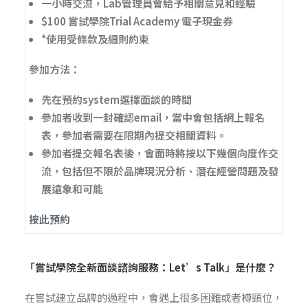
一小時交流，Lab管理員會給予相關意見和經驗
$100 嘗試學院Trial Academy 電子現金券
*使用受條款及細則約束
參加方法：
先在預約system選擇面談的時間
參加者收到一封確認email，當中會包括網上報名
表，參加者需要在限期內提交相關資料。
參加者提交報名表後，會面時將按以下幾個向度作交
流，包括但不限於品牌現況分析、潛在經營問題及發
展遠象和可能
按此預約
「嘗試學院
全新面談諮詢服務：Let’s Talk
」是什麼？
在嘗試建立品牌的過程中，會遇上很多困難或者樽頸位，