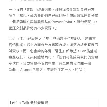
一小時的「會診」轉眼過去，那診症後能拿到具體藥方
嗎？「都說，藥方要他們自己尋找呀！但尾聲我們會分享
一個品牌建立與發展要點的Power Point， 讓他們明白，
營運文創品牌仍有不少資源。」
Let’s Talk已展開大半年，見過數十位年輕人：若未來
疫情稍緩，網上會面會改為實體會談，讓這會診更有溫度
與實感。而三名會診的年青「醫生」都希望，Lab能盛載
這羣朋友，未來具體地同行：「他們可能成為我們的實驗
室伙伴，又或嘗試學院的學生，甚至未來我們開一個
Coffee Alumni？總之，不許你注定一人，哈哈！
Let’s Talk 參加者後感