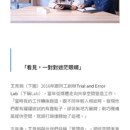
「看見，一對對迷茫眼睛」
王育娟（下圖）2016年跟同工創辦
Trial and Error
Lab
（下稱Lab），當年從媒體走向共享空間營造工作，
「當時我的工作轉換跑道，跟不同年輕人傾談時，發現他
們都有躍躍欲試的有趣點子，卻苦無地方展開；剛巧機構
能提供空間，就誤打誤撞開始了這裡。」
五年後，王育娟與伙伴們自稱「管理員」，把這空間漸漸