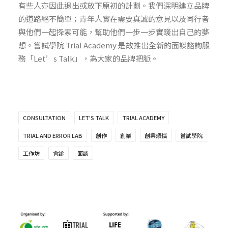
有些人亦因此退出或放下原初的計劃。我們深明建立品牌
的道路絕不簡單；青年人實在需要真誠的意見以及同行者
與他們一起探索可能，幫助他們一步一步實踐出自己的夢
想。嘗試學院 Trial Academy 是故推出全新的面談諮詢服
務「Let’s Talk」，為大家的品牌把脈。
CONSULTATION
LET'S TALK
TRIAL ACADEMY
TRIAL AND ERROR LAB
創作
創業
創業煩惱
嘗試學院
工作坊
會診
面談