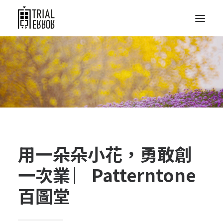
用一朵朵小花，勇敢創
一次業 ︳Patterntone
百圖堂