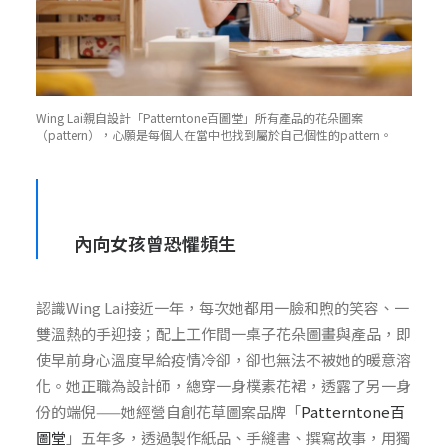
Wing Lai親自設計「Patterntone百圖堂」所有產品的花朵圖案
（pattern），心願是每個人在當中也找到屬於自己個性的pattern。
內向女孩曾恐懼頻生
認識Wing Lai接近一年，每次她都用一臉和煦的笑容、一
雙溫熱的手迎接；配上工作間一桌子花朵圖畫與產品，即
使早前身心溫度早給疫情冷卻，卻也無法不被她的暖意溶
化。她正職為設計師，總穿一身樸素花裙，透露了另一身
份的端倪——她經營自創花草圖案品牌「
Patterntone百
圖堂
」五年多，透過製作紙品、手縫書、撰寫故事，用獨