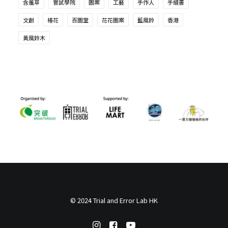
含羞草
嘗試學院
圖案
工藝
手作人
手縫書
文創
椿花
百圖堂
花花圖案
藍風鈴
香港
黃風鈴木
© 2024 Trial and Error Lab HK