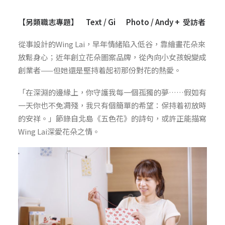
【另類職志專題】 Text / Gi Photo / Andy + 受訪者
從事設計的Wing Lai，早年情緒陷入低谷，靠繪畫花朵來
放鬆身心；近年創立花朵圖案品牌，從內向小女孩蛻變成
創業者——但她還是堅持着起初那份對花的熱愛。
「在深淵的邊緣上，你守護我每一個孤獨的夢……假如有
一天你也不免凋殘，我只有個簡單的希望：保持着初放時
的安祥。」節錄自北島《五色花》的詩句，或許正能描寫
Wing Lai深愛花朵之情。