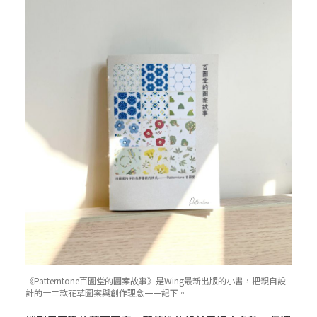
《Patterntone百圖堂的圖案故事》是Wing最新出版的小書，把親自設
計的十二款花草圖案與創作理念一一記下。