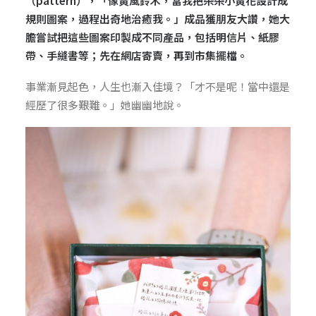
（pattern），「像黃風鈴木，當我把朵朵小黃花設計成
規則圖案，過程出奇地治癒我。」成品獲朋友大讚，她大
膽嘗試把這些圖案印製成不同產品，包括明信片、紙膠
帶、手縫書等；先在網店寄賣，再到市集擺檔。
事業漸見起色，人生也漸入佳境？「才不是呢！當中還是
經歷了很多艱難。」她幽幽地說。