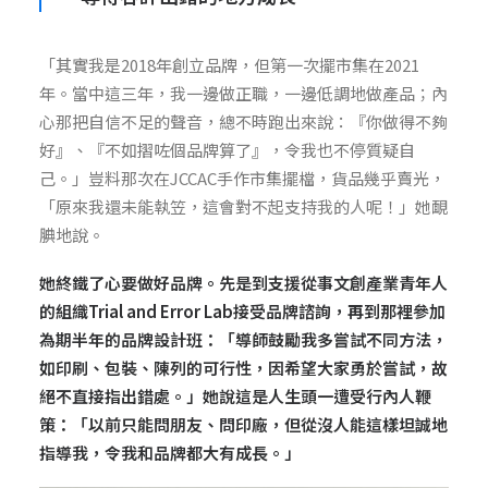
「其實我是2018年創立品牌，但第一次擺市集在2021
年。當中這三年，我一邊做正職，一邊低調地做產品；內
心那把自信不足的聲音，總不時跑出來說：『你做得不夠
好』、『不如摺咗個品牌算了』，令我也不停質疑自
己。」豈料那次在JCCAC手作市集擺檔，貨品幾乎賣光，
「原來我還未能執笠，這會對不起支持我的人呢！」她靦
腆地說。
她終鐵了心要做好品牌。先是到支援從事文創產業青年人
的組織Trial and Error Lab接受
品牌諮詢
，再到那裡參加
為期半年的
品牌設計班
：「導師鼓勵我多嘗試不同方法，
如印刷、包裝、陳列的可行性，因希望大家勇於嘗試，故
絕不直接指出錯處。」她說這是人生頭一遭受行內人鞭
策：「以前只能問朋友、問印廠，但從沒人能這樣坦誠地
指導我，令我和品牌都大有成長。」