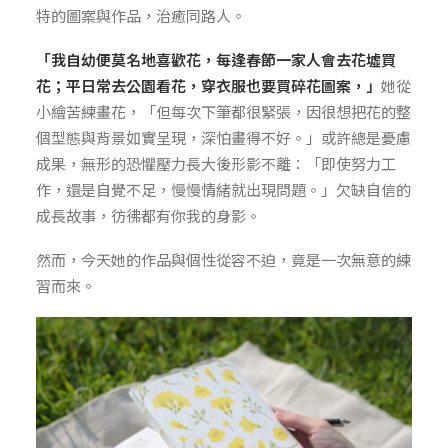
特的圖案與作品，治癒同路人。
「我自幼便莫名地喜歡花，每逢春節一家人會去花墟買
花；平日常去公園看花，穿衣服也要買碎花圖案，」
她從
小繪苦練畫花，「但每次下筆都很緊張，因很想把花的整
個型態與背景如實呈現，深怕畫得不好。」或許總是憂慮
成果，無形的恐懼壓力長大後形影不離：「即使努力工
作，還是自覺不足，慢慢情緒就出現問題。」欠缺自信的
成長故事，彷彿都有你我的身影。
然而，今天她的作品與個性從容不迫，竟是一次無意的練
習而來。