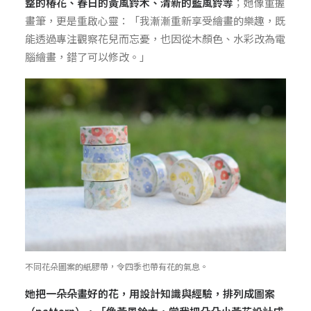
整的椿花、春日的黃風鈴木、清新的藍風鈴等
；她像重握
畫筆，更是重啟心靈：「我漸漸重新享受繪畫的樂趣，既
能透過專注觀察花兒而忘憂，也因從木顏色、水彩改為電
腦繪畫，錯了可以修改。」
不同花朵圖案的紙膠帶，令四季也帶有花的氣息。
她把一朵朵畫好的花，用設計知識與經驗，排列成圖案