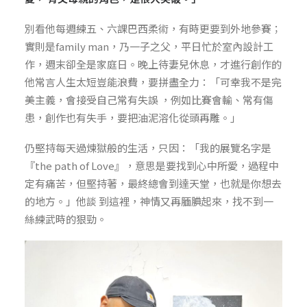
別看他每週練五、六課巴西柔術，有時更要到外地參賽；
實則是family man，乃一子之父，平日忙於室內設計工
作，週末卻全是家庭日。晚上待妻兒休息，才進行創作的
他常言人生太短豈能浪費，要拼盡全力：「可幸我不是完
美主義，會接受自己常有失誤 ，例如比賽會輸、常有傷
患，創作也有失手，要把油泥溶化從頭再雕。」
仍堅持每天過煉獄般的生活，只因：「我的展覽名字是
『the path of Love』，意思是要找到心中所愛，過程中
定有痛苦，但堅持著，最終總會到達天堂，也就是你想去
的地方。」他談 到這裡，神情又再腼腆起來，找不到一
絲練武時的狠勁。