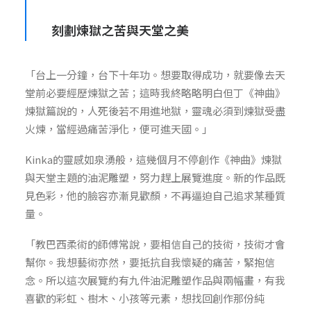
刻劃煉獄之苦與天堂之美
「台上一分鐘，台下十年功。想要取得成功，就要像去天
堂前必要經歷煉獄之苦；這時我終略略明白但丁《神曲》
煉獄篇說的，人死後若不用進地獄，靈魂必須到煉獄受盡
火煉，當經過痛苦淨化，便可進天國。」
Kinka的靈感如泉湧般，這幾個月不停創作《神曲》煉獄
與天堂主題的油泥雕塑，努力趕上展覽進度。新的作品既
見色彩，他的臉容亦漸見歡顏，不再逼迫自己追求某種質
量。
「教巴西柔術的師傅常說，要相信自己的技術，技術才會
幫你。我想藝術亦然，要抵抗自我懷疑的痛苦，緊抱信
念。所以這次展覽約有九件油泥雕塑作品與兩幅畫，有我
喜歡的彩虹、樹木、小孩等元素，想找回創作那份純