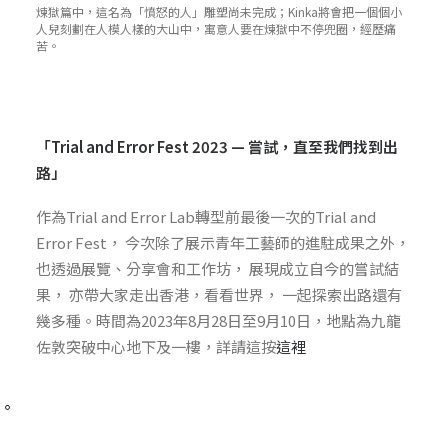
煉獄篇中，這名為「憤怒的人」雕塑尚未完成；Kinka將會把一個個小
人兒刻劃在人模人樣的大山中，寓意人要在煉獄中不停兜圈，經歷痛
苦。
「Trial and Error Fest 2023 — 嘗試，直至我們找到出
路」
作為Trial and Error Lab轉型前最後一次的Trial and
Error Fest， 今次除了展示青年工藝師的進駐成果之外，
也透過展覽、分享會和工作坊， 展現成立自今的嘗試結
果， 亦帶大家走出香港，看看世界， 一起探索出路還有
幾多種。時間為2023年8月28日至9月10日，地點為九龍
佐敦突破中心地下及一樓，詳請這按
這裡
。