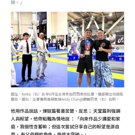
粹。」
圖左：Kinka（右）去年6月往台灣參加巴西柔術比賽，雖是勝出但過程
艱苦。圖右：比賽獲獎後與教練Andy Chan@麒麟巴柔（右）合照。
他用作品說話，煉獄篇著墨苦楚、反思； 天堂篇則強調
人與盼望，他帶點難為情地說 ：「向來作品少講愛和家
庭，我個性含蓄嘛；但這次嘗試分享自己的盼望是源自
愛， 有父母親的角色，是很大突破。」