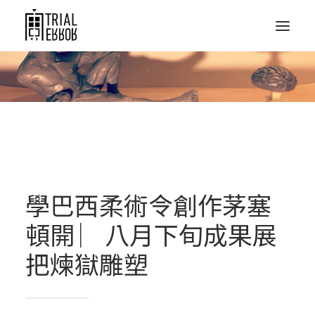
學巴西柔術令創作茅塞
頓開 ︳八月下旬成果展
把煉獄雕塑