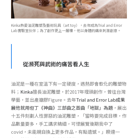
Kinka熱愛油泥雕塑及藝術玩具（art toy），去年成為Trial and Error
Lab實驗室伙伴；為了創作更上一層樓，他以身體的痛來刺激創意。
從瀕死與武術的痛苦看人生
油泥是一種在室溫下有一定硬度，遇熱即會軟化的雕塑物
料；
Kinka
擅長油泥雕塑，於2017年埋頭創作，曾往台灣
學藝，並出產搪膠Figure。去年
Trial and Error Lab成果
展他就用但丁《神曲》三部曲之首曲「地獄」為題
，展出
十五件刻劃人性罪惡的油泥雕塑，「當時要完成目標，作
品數量要多，手工講求精細，可惜展覽後期我中了
covid，未能親自換上更多作品，有點遺憾。」睽違一