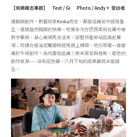
【另類職志專題】 Text / Gi Photo / Andy + 受訪者
運動與創作，對藝術家
Kinka
而言，都能從痛苦中感受重
生，達致豁然開朗的快樂。他曾多次在巴西柔術比賽中被
對手擊倒，身心痛得死去活來，卻堅持重新站起再赴賽
場；同樣在做油泥雕塑時經常遇上樽頸，他仍帶著一身痠
痛於午夜創作。為何要如此痛？原來受苦與挫敗，是他的
創作泉源——沒有這些痛，八月下旬的成果展就未能誕
生。