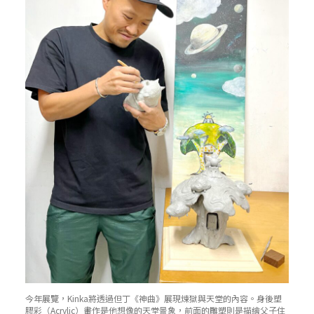
今年展覽，Kinka將透過但丁《神曲》展現煉獄與天堂的內容。身後塑
膠彩（Acrylic）畫作是他想像的天堂景象，前面的雕塑則是描繪父子住