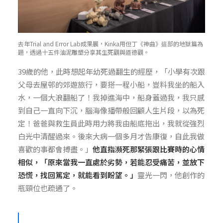
去年Trial and Error Lab成果展，Kinka用但丁《神曲》這部的地獄篇為
題，透過十五件油泥雕塑分享其生死觀與道德觀。
39歲的他，此時想起年幼死過翻生的經歷，「小學有次跟
父母去屋邨的郊遊旅行，要搭一程小船，豈料我坐的船入
水，一個大浪翻船了！我掉進海中，船身蓋過我，我只感
到自己一直向下沉，腦海像播帶般回顧人生片段，以為死
定！爸爸與救生員此時用力將我由船底拖出，我就從強烈
白光中清醒過來。後來大病一個多月才告康復，自此我做
喜歡的事都會搏盡。」
他直指瀕死那緊張跟比賽時的心情
相似，「原來當我一直處於劣勢，若能忍受痛苦，並放下
恐慌，找回篤定，就能看到盼望。」
靈光一閃，他創作的
瓶頸位也疏通了。