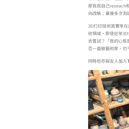
那我就自己resea
向改裝；最後多次測
3D打印技術其實早
術領域。即使近年3D
去嘗試？「我的心態是
否一直做藝術家，也
同時他亦與友人加入