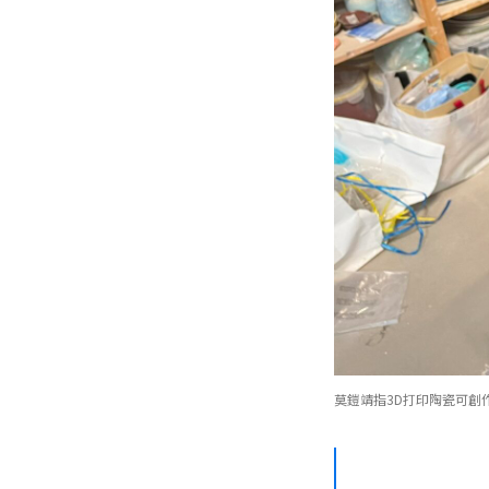
莫鎧靖指3D打印陶瓷可