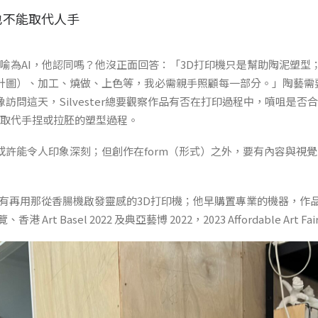
也不能取代人手
比喻為AI，他認同嗎？他沒正面回答：「3D打印機只是幫助陶泥塑型
計圖）、加工、燒做、上色等，我必需親手照顧每一部分。」陶藝需
訪問這天，Silvester總要觀察作品有否在打印過程中，噴咀是否
是取代手捏或拉胚的塑型過程。
或許能令人印象深刻；但創作在form（形式）之外，要有內容與視
er已沒有再用那從香腸機啟發靈感的3D打印機；他早購置專業的機器，
展覽、香港 Art Basel 2022 及典亞藝博 2022，2023 Affordable Art Fa