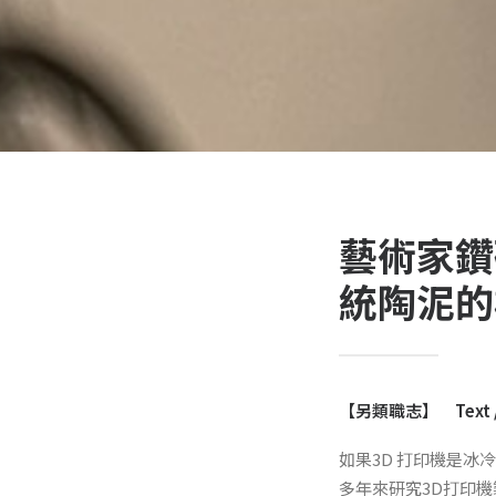
藝術家鑽
統陶泥的
【另類職志】 Text / G
如果3D 打印機是冰
多年來研究3D打印