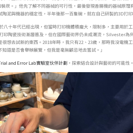
ch和裝崁。」他先了解不同器械的可行性，最後發現香腸機的器械原
試陶泥與機器的穩定性，半年後那一百隻碗，就在自己研製的3D打
在於八十年代已經出現，但當時打印機體積龐大，限制多，主要用於
打印陶瓷技術漸趨普及，但在國際藝術界仍未成潮流，Silvester
很想去試新的東西。2018年時，我只有22、23歲，那時我沒電機
不知道是否會舉辦展覽，但我是毫無顧忌地去嘗試。」
Trial and Error Lab實驗室伙伴計劃
，探索結合設計與藝術的可能性