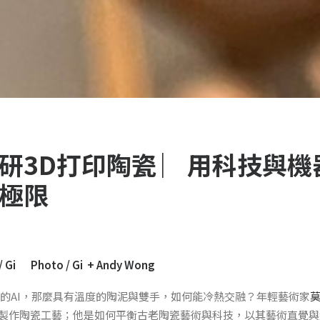
研3D打印陶瓷 ︳用科技與機
極限
i Photo / Gi + Andy Wong
冷的AI，那麼具有溫度的陶泥與雙手，如何能冷熱交融？年輕藝術家
機製作陶瓷工藝；他是如何平衡古老陶瓷藝術與科技，以其藝術直覺