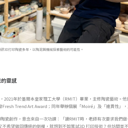
研3D打印陶瓷多年，以陶泥與機械探索藝術的可能性。
來的靈感
ster，2021年於墨爾本皇家理工大學（RMIT）畢業，主修陶瓷藝術
resh Trend Art Award；同年舉辦個展「Moiré」及「連貫
始3D打印陶瓷創作，意念來自一次功課：「讀RMIT時，老師有次要求我
又不希望做回傳統的倒模，就想到不如嘗試3D 打印技術？但坊間並