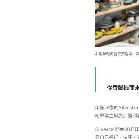
本地年輕陶藝家莫鎧靖，鐨
從香腸機而
年僅28歲的Silve
術畢業生聯展」獲頒發F
Silvester開
靠自己手捏、拉胚，