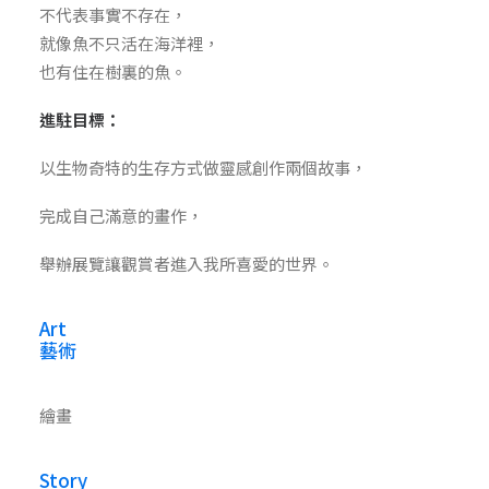
不代表事實不存在，
就像魚不只活在海洋裡，
也有住在樹裏的魚。
進駐目標：
以生物奇特的生存方式做靈感創作兩個故事，
完成自己滿意的畫作，
舉辦展覽讓觀賞者進入我所喜愛的世界。
Art
藝術
繪畫
Story