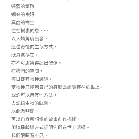
螃蟹的繁殖，
蝴蝶的複眼，
真菌的寄生，
住在樹裏的魚……
以人類角度出發，
這種奇怪的生存方式，
既真實存在，
亦不可思議得超出想像。
在我們的空間，
每日都有物種滅絕，
當物種只能用自己的身軀去証實存在於世上，
或許可以用其他方法，
去記錄生物的軌跡，
以此做藍圖，
再以自身所想像的故事創作描述，
用這種敍述方式証明它們在世上活過。
我們眼睛看不見，