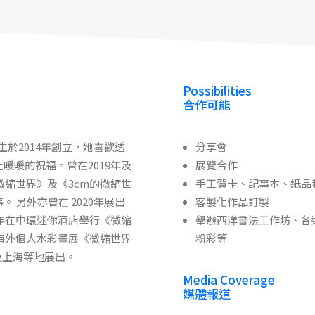
Possibilities
合作可能
女生於2014年創立，她喜歡透
分享會
暖暖的祝福。曾在2019年及
展覽合作
微縮世界》及《3cm的微縮世
手工賀卡、記事本、紙品
 另外亦曾在 2020年展出
客製化作品訂製
1年在中環迷你酒店舉行《微縮
舉辦西洋書法工作坊、各
個海外個人水彩畫展《微縮世界
粉彩等
及上海等地展出。
Media Coverage
媒體報道