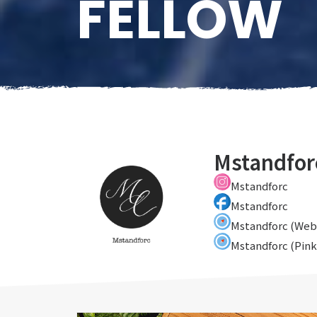
FELLOW
Mstandfor
Mstandforc
Mstandforc
Mstandforc (Web
Mstandforc
(Pink