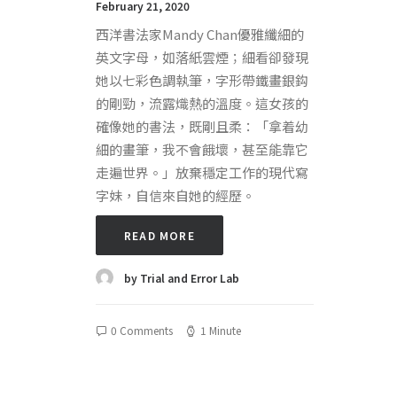
February 21, 2020
西洋書法家Mandy Chan優雅纖細的
英文字母，如落紙雲煙；細看卻發現
她以七彩色調執筆，字形帶鐵畫銀鈎
的剛勁，流露熾熱的溫度。這女孩的
確像她的書法，既剛且柔：「拿着幼
細的畫筆，我不會餓壞，甚至能靠它
走遍世界。」放棄穩定工作的現代寫
字妹，自信來自她的經歷。
READ MORE
by Trial and Error Lab
0 Comments
1 Minute