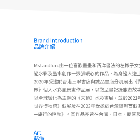
Brand Introduction
品牌介紹
Mstandforc由一位喜歡畫畫和西洋書法的左撇子
過水彩及墨水創作一張張暖心的作品，為身邊人送上
2020年受邀於香港三聯書店與誠品書店分別展出《
界》個人水彩風景畫作品展，以微型畫記錄旅遊故事。
以全球暖化為主題的《末頂》水彩畫展，並於202
世界博物館》個展及在2023年受邀於台灣舉辦首
—旅行的悸動》。其作品亦曾在台灣、日本、韓國
Art
藝術