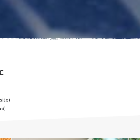
c
site)
oi)