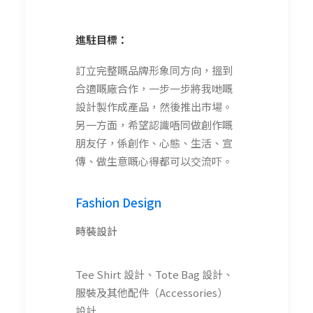
進駐目標：
訂立完整嘅品牌形象同方向，搵到
合適嘅廠合作，一步一步將我哋嘅
設計製作成產品，然後推出市場。
另一方面，希望認識唔同做創作嘅
朋友仔，係創作、心態、生活、宣
傳、做生意嘅心得都可以交流吓。
Fashion Design
時裝設計
Tee Shirt 設計、Tote Bag 設計、
服裝及其他配件（Accessories）
設計