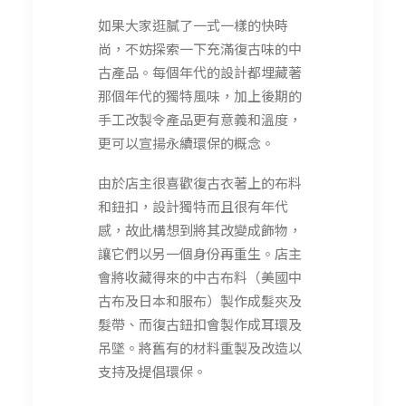
如果大家逛膩了一式一樣的快時
尚，不妨探索一下充滿復古味的中
古產品。每個年代的設計都埋藏著
那個年代的獨特風味，加上後期的
手工改製令產品更有意義和溫度，
更可以宣揚永續環保的概念。
由於店主很喜歡復古衣著上的布料
和鈕扣，設計獨特而且很有年代
感，故此構想到將其改變成飾物，
讓它們以另一個身份再重生。店主
會將收藏得來的中古布料（美國中
古布及日本和服布）製作成髮夾及
髮帶、而復古鈕扣會製作成耳環及
吊墜。將舊有的材料重製及改造以
支持及提倡環保。