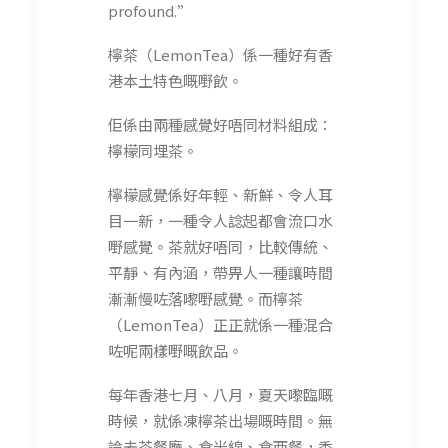
profound.”
檸茶（LemonTea）係一種好有香
港本土特色嘅嘢飲。
佢係由兩種感覺好唔同材料組成：
檸檬同埋茶。
檸檬感覺係好年輕、新鮮、令人耳
目一新，一種令人諗起都會流口水
嘢感覺。茶就好唔同，比較傳統、
平靜、有內涵，帶畀人一種讓時間
漸漸慢咗落嚟嘢感覺。而檸茶
（LemonTea）正正就係一種混合
咗呢兩樣嘢嘅飲品。
每年香港七月、八月，夏天嚟臨嘅
時候，就係凍檸茶出場嘅時間。無
論去茶餐廳、食米線、食西餐，香