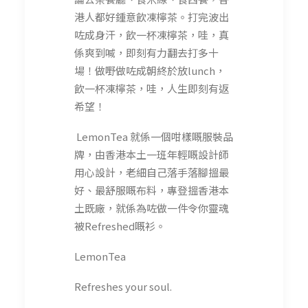
港人都好鍾意飲凍檸茶。打完波出
咗成身汗，飲一杯凍檸茶，哇，真
係爽到喊，即刻有力翻去打多十
場！做嘢做咗成朝終於放lunch，
飲一杯凍檸茶，哇，人生即刻有返
希望！
LemonTea 就係一個咁樣嘅服裝品
牌，由香港本土一班年輕嘅設計師
用心設計，老細自己落手落腳搵最
好、最舒服嘅布料，專登搵香港本
土既廠，就係為咗做一件令你靈魂
被Refreshed嘅衫。
LemonTea
Refreshes your soul.