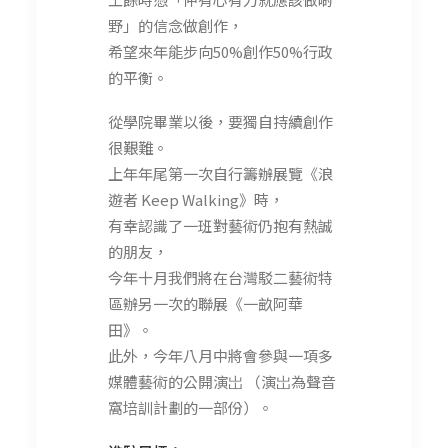
野」的信念做創作，
希望來年能步向50%創作50%行政
的平衡。
從學院畢業以後，要獨自持續創作
很艱難。
上年年尾第一次自行籌辦展覽《浪
遊者 Keep Walking》時，
有幸認識了一班對藝術仍抱有熱誠
的朋友，
今年十月我們將在台灣駁二藝術特
區辦另一次的聯展《一畝阿華
田》。
此外，今年八月中將會參與一項多
媒體藝術的公開演岀 （演岀為聲音
窩培訓計劃的一部份）。