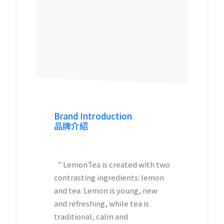
Brand Introduction
品牌介紹
“ LemonTea is created with two
contrasting ingredients: lemon
and tea. Lemon is young, new
and refreshing, while tea is
traditional, calm and