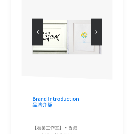
art.potato_studio
art.potato_studio
Brand Introduction
品牌介紹
【囈薯工作室】▪︎香港