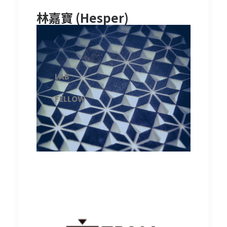
林嘉寶 (Hesper)
LAB
FELLOW