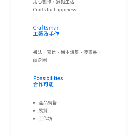
用心製作，擁抱生活
Crafts for happiness
Craftsman
工藝及手作
書法、寫信、繪本詩集、漫畫書、
紋身圖
Possibilities
合作可能
產品銷售
展覽
工作坊