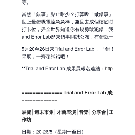
等。
當然「錯事」點止咁少？打算嚟「做錯事」嘅朋友，
世上最錯嘅電流急急棒，兼且去成個樓底咁高嘅「你
打卡位，畀全世界知道你有幾勇敢犯錯；我哋自己亦會將T
and Error Lab歷來錯事開誠公布，有錯就一齊認。
5月20至26日來Trial and Error Lab ，「錯！係要
果展，一齊嚟試錯吧！
**Trial and Error Lab 成果展報名連結：
http://bit.ly/
=============== Trial and Error Lab 成果展
=============
展覽│週末市集│才藝表演│音樂│分享會│工作室開放
作坊
日期：20-26/5（星期一至日）