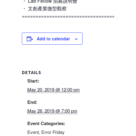
・ Lab Fellow 招募說明會
・ 文創產業微型觀察
=========================================
Add to calendar
DETAILS
Start:
May 20, 2019 @ 12:00 pm
End:
May 26, 2019 @ 7:00 pm
Event Categories:
Event
,
Error Friday