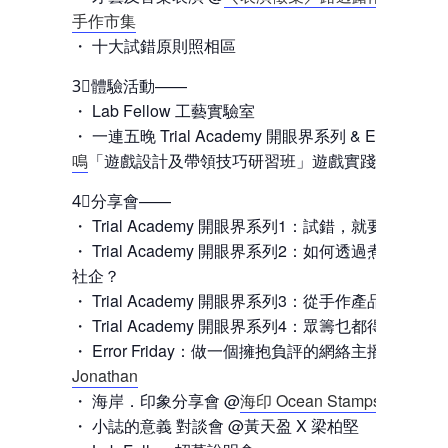
手作市集
・ 十大試錯原則照相區
3⃣體驗活動——
・ Lab Fellow 工藝實驗室
・ 一連五晚 Trial Academy 開眼界系列 & Error Frida
鳴
「遊戲設計及帶領技巧研習班」遊戲實踐
4⃣分享會——
・ Trial Academy 開眼界系列1：試錯，就要連死都
・ Trial Academy 開眼界系列2：如何透過煮食創
社企？
・ Trial Academy 開眼界系列3：從手作產品到藝術
・ Trial Academy 開眼界系列4：眾籌乜都得？
・ Error Friday：做一個擁抱負評的網絡主播？@
Jon 
Jonathan
・ 海岸．印象分享會 @
海印 Ocean Stamps
・ 小誌的意義 對談會 @黃天盈 X 梁柏堅