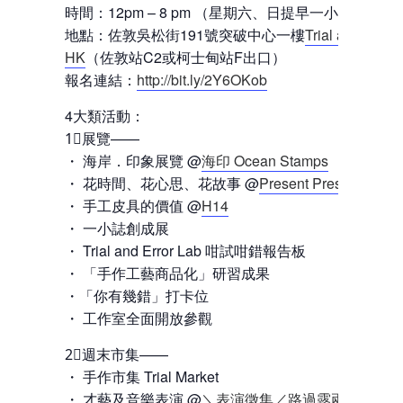
時間：12pm – 8 pm （星期六、日提早一小時完結）
地點：佐敦吳松街191號突破中心一樓
Trial and Error
HK
（佐敦站C2或柯士甸站F出口）
報名連結：
http://bit.ly/2Y6OKob
4大類活動：
1⃣展覽——
・ 海岸．印象展覽 @
海印 Ocean Stamps
・ 花時間、花心思、花故事 @
Present Present
・ 手工皮具的價值 @
H14
・ 一小誌創成展
・ Trial and Error Lab 咁試咁錯報告板
・ 「手作工藝商品化」研習成果
・「你有幾錯」打卡位
・ 工作室全面開放參觀
2⃣週末市集——
・ 手作市集 Trial Market
・ 才藝及音樂表演 @
＼表演徵集／路過露兩手＠Trial M