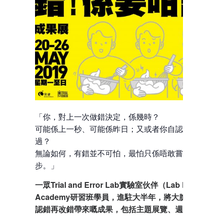
「你，對上一次做錯決定，係幾時？
可能係上一秒、可能係昨日；又或者你自認一帆風順
過？
無論如何，有錯並不可怕，最怕只係唔敢嘗試，令人
步。」
一眾Trial and Error Lab實驗室伙伴（Lab Fellow）與
Academy研習班學員，進駐大半年，將大膽展示佢
認錯再改錯帶來嘅成果，包括主題展覽、週末市集、