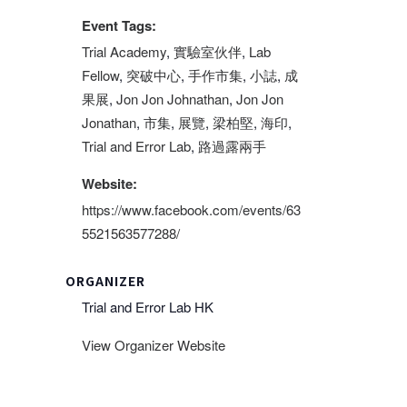
Event Tags:
Trial Academy
,
實驗室伙伴
,
Lab
Fellow
,
突破中心
,
手作市集
,
小誌
,
成
果展
,
Jon Jon Johnathan
,
Jon Jon
Jonathan
,
市集
,
展覽
,
梁柏堅
,
海印
,
Trial and Error Lab
,
路過露兩手
Website:
https://www.facebook.com/events/63
5521563577288/
ORGANIZER
Trial and Error Lab HK
View Organizer Website