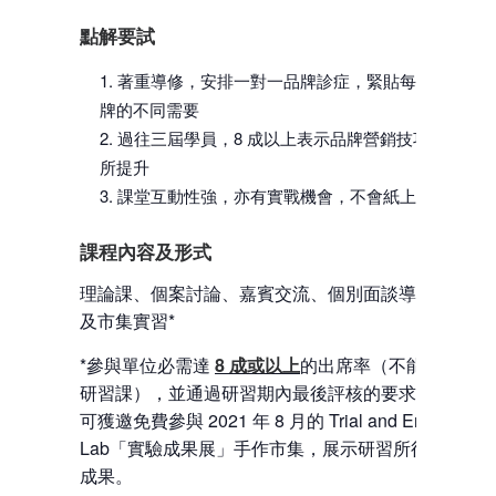
點解要試
著重導修，安排一對一品牌診症，緊貼每個品
牌的不同需要
過往三屆學員，8 成以上表示品牌營銷技巧有
所提升
課堂互動性強，亦有實戰機會，不會紙上談兵
課程內容及形式
理論課、個案討論、嘉賓交流、個別面談導修以
及市集實習*
*參與單位必需達
8 成或以上
的出席率（不能缺席
研習課），並通過研習期內最後評核的要求，即
可獲邀免費參與 2021 年 8 月的 Trial and Error
Lab「實驗成果展」手作市集，展示研習所得的
成果。