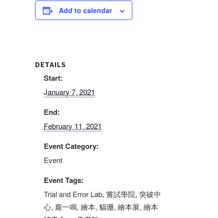
Add to calendar
DETAILS
Start:
January 7, 2021
End:
February 11, 2021
Event Category:
Event
Event Tags:
Trial and Error Lab
,
嘗試學院
,
突破中
心
,
龐一鳴
,
繪本
,
貓珊
,
繪本展
,
繪本