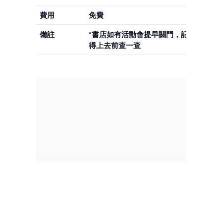
費用
免費
備註
*書店如有活動會提早關門，記
得上去前查一查