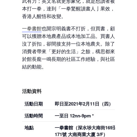
武有力；英文名就更形象化，就是想讀者被書
本打一拳，達到「一拳驚醒讀書人亅果效，讓
香港人醒悟和改變。
一拳書館
也開宗明義書不打折，但買書，顧客
可以獲贈本地農產品或本地加工品。買書人雖
沒了折扣，卻間接支持一位本地農夫。除了為
消費者帶來「更好的生活」之餘，構思都來自
於館長龐一鳴長期的社區工作經驗，與社區連
結的動能。
活動資料
活動日期
即日至2021年2月11日（四）
活動時間
一至日 12nn-9pm *
地點
一拳書館（深水埗大南街169至
171號 大南商業大廈 3/F）