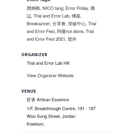
鄧烱榕
,
NICO tang
,
Error Friday
,
雜
誌
,
Trial and Error Lab
,
傳媒
,
Breakazine!
,
分享會
,
突破中心
,
Trial
and Error Fest
,
阿窿not alone
,
Trial
and Error Fest 2021
,
號外
ORGANIZER
Trial and Error Lab HK
View Organizer Website
VENUE
匠舍 Artisan Essence
1/F, Breakthrough Centre, 191 - 197
Woo Sung Street, Jordan
Kowloon
,