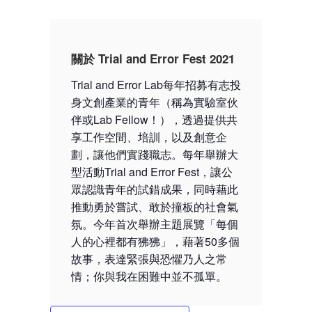
關於 Trial and Error Fest 2021
Trial and Error Lab每年招募有志投
身文創產業的青年（稱為實驗室伙
伴或Lab Fellow！），透過提供共
享工作空間、培訓，以及創意企
劃，讓他們實踐職志。每年舉辦大
型活動Trial and Error Fest，讓公
眾認識青年的試錯成果，同時藉此
推動勇於嘗試、敢於撞板的社會氣
氛。今年首次舉辦主題展覽「每個
人的心裡都有狒狒」，藉著50多個
故事，表達緊張與恐懼乃人之常
情；你與我在困難中並不孤單。