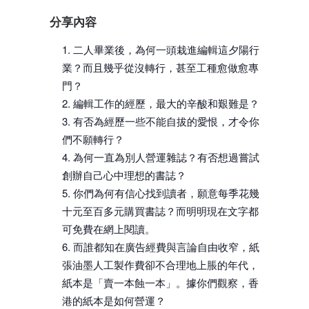
分享內容
二人畢業後，為何一頭栽進編輯這夕陽行
業？而且幾乎從沒轉行，甚至工種愈做愈專
門？
編輯工作的經歷，最大的辛酸和艱難是？
有否為經歷一些不能自拔的愛恨，才令你
們不願轉行？
為何一直為別人營運雜誌？有否想過嘗試
創辦自己心中理想的書誌？
你們為何有信心找到讀者，願意每季花幾
十元至百多元購買書誌？而明明現在文字都
可免費在網上閱讀。
而誰都知在廣告經費與言論自由收窄，紙
張油墨人工製作費卻不合理地上脹的年代，
紙本是「賣一本蝕一本」。據你們觀察，香
港的紙本是如何營運？