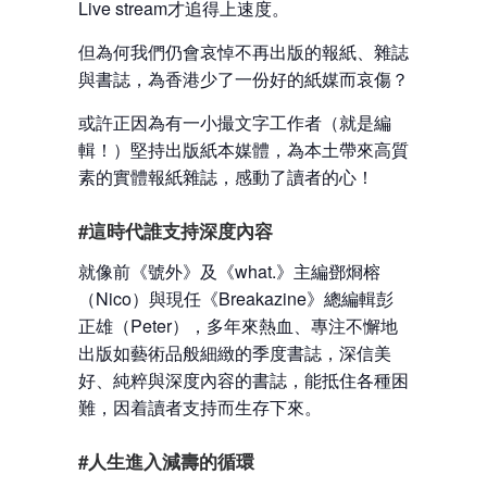
Live stream才追得上速度。
但為何我們仍會哀悼不再出版的報紙、雜誌
與書誌，為香港少了一份好的紙媒而哀傷？
或許正因為有一小撮文字工作者（就是編
輯！）堅持出版紙本媒體，為本土帶來高質
素的實體報紙雜誌，感動了讀者的心！
#這時代誰支持深度內容
就像前《號外》及《what.》主編鄧烱榕
（Nico）與現任《Breakazine》總編輯彭
正雄（Peter），多年來熱血、專注不懈地
出版如藝術品般細緻的季度書誌，深信美
好、純粹與深度內容的書誌，能抵住各種困
難，因着讀者支持而生存下來。
#人生進入減壽的循環