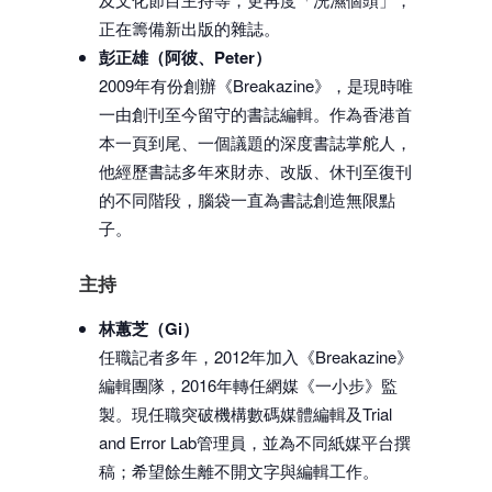
正在籌備新出版的雜誌。
彭正雄（阿彼、Peter）
2009年有份創辦《Breakazine》，是現時唯
一由創刊至今留守的書誌編輯。作為香港首
本一頁到尾、一個議題的深度書誌掌舵人，
他經歷書誌多年來財赤、改版、休刊至復刊
的不同階段，腦袋一直為書誌創造無限點
子。
主持
林蕙芝（Gi）
任職記者多年，2012年加入《Breakazine》
編輯團隊，2016年轉任網媒《一小步》監
製。現任職突破機構數碼媒體編輯及Trial
and Error Lab管理員，並為不同紙媒平台撰
稿；希望餘生離不開文字與編輯工作。