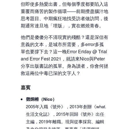
但即使多熱愛出書，但每個季度都要陷入這
重覆而痛苦的製作循環——前期攪盡腦汁地
思考題目、中期瘋狂地找受訪者做訪問，後
期通宵達旦地「埋版」，實在燃燒青春。
他們是傻傻分不清現實的殘酷？還是深信有
意義的文本，是城市所需要，多error多孤
單也要撐下去？這一晚Error Eriday @ Trial
and Error Fest 2021，就請來Nico與Peter
分享出版書誌的孤單。身為讀者，你會何拯
救這兩位中毒已深的文字人？
嘉賓
鄧烱榕（Nico）
2005年入職《號外》，2013年創辦《what.
生活文化誌》，2015年回歸《號外》出任
主編，2019年離職。現與從事採寫、編輯
及文化節目主持等，更再度「洗濕個頭」，