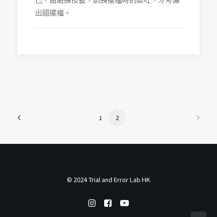
出國擺檔。
1
2
© 2024 Trial and Error Lab HK