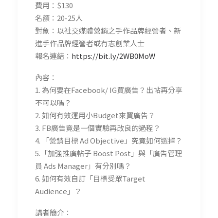
費用：$130
名額：20-25人
對象：以社交媒體營銷之手作品牌經營者、新
進手作品牌經營者或有志創業人士
報名連結：
https://bit.ly/2WB0MoW
內容：
1. 為何要在Facebook/ IG買廣告？出帖再分享
不可以嗎？
2. 如何有效運用小Budget來買廣告？
3. FB廣告竟是一個實驗再改良的過程？
4. 「營銷目標 Ad Objective」究竟如何選擇？
5.「加強推廣帖子 Boost Post」與「廣告管理
員 Ads Manager」有分別嗎？
6. 如何有效自訂「目標受眾Target
Audience」？
講者簡介：