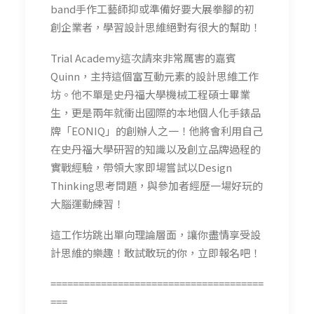
band手作工藝師抑或準備好要大展拳腳的初
創企業者，學習設計思維絕對有很大的幫助！
Trial Academy這次請來非常厲害的嘉賓
Quinn，主持這個富互動元素的設計思維工作
坊。他不單是史丹福大學機械工程碩士畢業
生，更是兩年就衝出國際的本地個人化手錶品
牌「EONIQ」的創辦人之一！他將會利用自己
在史丹福大學研習的知識以及創立品牌過程的
實戰經驗，帶領大家即場嘗試以Design
Thinking思考問題，與參加者經歷一場好玩的
大腦運動練習！
這工作坊跳出單向理論層面，讓你盡情享受設
計思維的樂趣！敢試敢玩的你，立即報名吧！
======================================
===