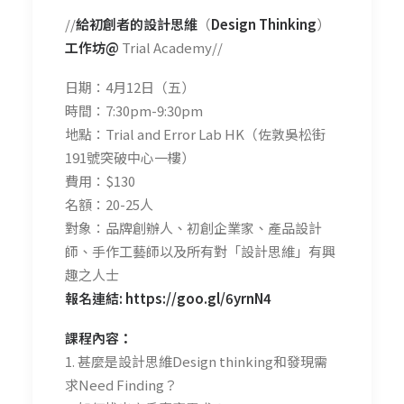
//
給初創者的設計思維
（
Design Thinking
）
工作坊@
Trial Academy//
日期：4月12日（五）
時間：7:30pm-9:30pm
地點：Trial and Error Lab HK（佐敦吳松街
191號突破中心一樓）
費用：$130
名額：20-25人
對象：品牌創辦人、初創企業家、產品設計
師、手作工藝師以及所有對「設計思維」有興
趣之人士
報名連結:
https://goo.gl/6yrnN4
課程內容：
1. 甚麼是設計思維Design thinking和發現需
求Need Finding？