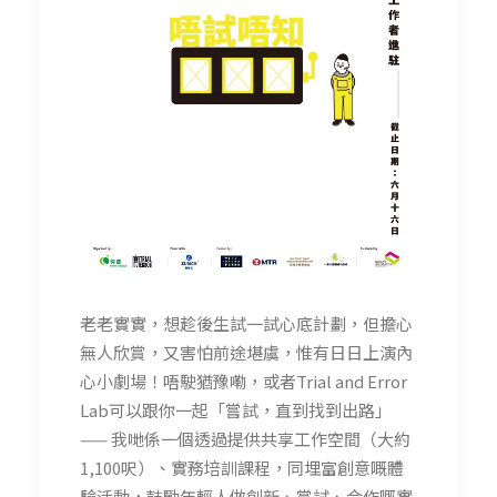
老老實實，想趁後生試一試心底計劃，但擔心
無人欣賞，又
害怕前途堪虞，惟有日日上演內
心小劇場！唔駛猶豫嘞，或
者Trial and Error
Lab可以跟你一起「嘗試，直到找到出路」
—— 我哋係一個透過提供共享工作空間（大約
1,100呎）、
實務培訓課程，同埋富創意嘅體
驗活動，鼓勵年輕人做創新
、嘗試、合作嘅實