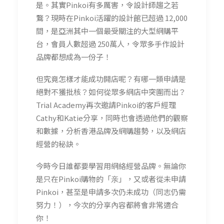
是。其實Pinkoi有多厲害，令設計師趨之若
鶩？現時在Pinkoi活躍的設計館已超過 12,000
間，是亞洲其中一個最受關注的大型網購平
台，會員人數超過 250萬人，令眾多手作設計
品牌都想成為一份子！
但究竟怎樣才能成功開店呢？有哪一類申請是
絕對不獲批核？如何從眾多網店中突圍而出？
Trial Academy再次邀請Pinkoi的客戶經理
Cathy和Katie分享，同時也會透過他們的觀察
和數據，分析香港品牌及網購趨勢，以及網店
經營的秘訣。
今時今日誰都要學習用網絡經營品牌。無論你
是只在Pinkoi購物的「亲」，又或者從未申請
Pinkoi，甚至是申請多次仍未成功（同志仍需
努力！），今次的分享內容都將會非常適合
你！