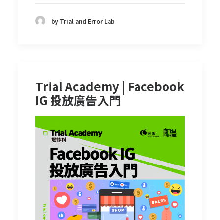
by Trial and Error Lab
Trial Academy | Facebook
IG 投放廣告入門