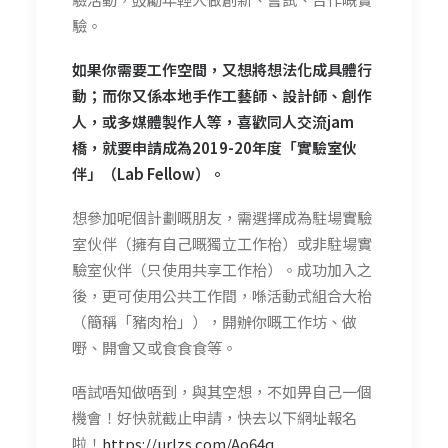
驗。
如果你需要工作空間，又想將想法化成具體行
動；而你又係
本地手作工藝師、設計師、創作
人，或多媒體製作人等，喜
歡同人交流jam
橋，就要申請成為2019-20年度「
實驗室伙
伴」（Lab Fellow）。
想參加呢個計劃嘅朋友，需選擇成為駐場實驗
室伙伴（擁有
自己嘅獨立工作枱）或非駐場實
驗室伙伴（只使用共享工作
枱）。成功加入之
後，更可使用公共工作間，喺活動式組合
大枱
（簡稱「豬肉枱」），開辦你嘅工作坊、做
嘢、開會又
或食食食等。
唔試唔知做唔到，與其空想，不如畀自己一個
機會！好快就
截止申請，快去以下網址報名
啦！
https://urlzs.com/Ao64q