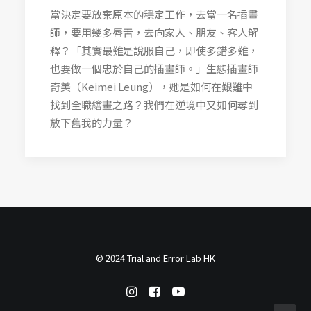
當決定要放棄原本的穩定工作，去當一名插畫
師，要用幾多唇舌，去向家人、朋友、客人解
釋？「其實最難是說服自己，即使多錯多難，
也要做一個忠於自己的插畫師。」生態插畫師
奇美（Keimei Leung），她是如何在艱難中
找到全職繪畫之路？我們在逆境中又如何尋到
放下舊我的力量？
© 2024 Trial and Error Lab HK