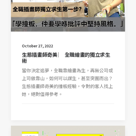
October 27, 2022
生態插畫師奇美 ︳ 全職繪畫的獨立求生
術
當你決定追夢，全職靠繪畫為生，再無公司或
上司做靠山，如何可以謀生，甚至突圍而出？
生態插畫師奇美的撞板經驗，令對的客人找上
她，絕對值得參考。