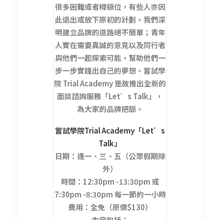
很多困難或者樽頸位，有些人亦因
此退出或放下原初的計劃。我們深
明建立品牌的道路絕不簡單；青年
人實在需要真誠的意見以及同行者
與他們一起探索可能，幫助他們一
步一步實踐出自己的夢想。嘗試學
院 Trial Academy 是故推出全新的
面談諮詢服務「Let’s Talk」，
為大家的品牌把脈。
嘗
試學院Trial Academy
「Let’s
Talk」
日期：逢一、三、五（公眾假期除
外）
時間：12:30pm -13:30pm 或
7:30pm -8:30pm 每一節約一小時
費用：全免（原價$130）
內容包括：