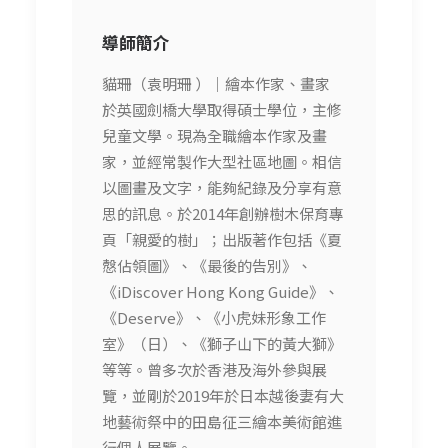
導師簡介
貓珊（袁明珊 ）｜繪本作家、畫家
於英國劍橋大學取得碩士學位，主修
兒童文學。現為全職繪本作家及畫
家，並經常製作大型社區地圖。相信
以圖畫及文字，能夠紀錄及分享有意
思的訊息。於2014年創辦樹木保育專
頁「親愛的樹」；出版著作包括《夏
慤佔領圖》、《最後的告別》、
《iDiscover Hong Kong Guide》、
《Deserve》、《小虎妹形象工作
室》（日）、《獅子山下的黃大獅》
等等。曾多次於香港及海外參與展
覽，並剛於2019年於日本越後妻有大
地藝術祭中的田島征三繪本美術館進
行個人展覽。