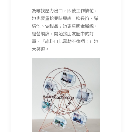
為尋找壓力出口，即使工作繁忙，
她也要重拾兒時興趣，吹長笛、彈
結他、做甜品；她更拿起金屬線，
經營網店，開始接朋友圈中的訂
單，「誰料自此萬劫不復啊！」她
大笑道。