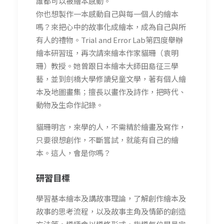
誰都可以被繪本感動。
你也想製作一本感動自己與每一個人的繪本
嗎？來把心中的故事化成繪本，成為自己與所
有人的禮物。Trial and Error Lab第四度舉辦
繪本研習班，再次請來繪本作家貓珊（袁明
珊）教授。她曾跟日本繪本大師田島征三學
藝，並到劍橋大學修讀兒童文學，著有個人繪
本及地圖畫集；擅長以畫作及詩作，把時代、
動物及生命作記錄。
貓珊明言，來學的人，不需精於繪畫及寫作，
只要很想創作，不斷嘗試，就能有自己的繪
本。這人，會是你嗎？
研習
目標
學習基本繪本及講故事理論，了解創作繪本及
故事的思考流程，以及故事主角及情節的創造