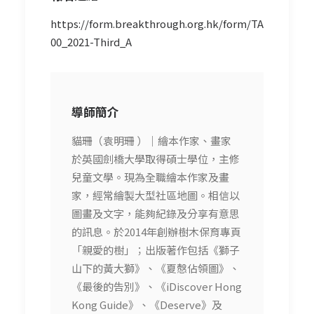
https://form.breakthrough.org.hk/form/TA
00_2021-Third_A
導師簡介
貓珊（袁明珊 ）｜繪本作家、畫家
於英國劍橋大學取得碩士學位，主修
兒童文學。現為全職繪本作家及畫
家，經常繪製大型社區地圖。相信以
圖畫及文字，能夠紀錄及分享有意思
的訊息。於2014年創辦樹木保育專頁
「親愛的樹」；出版著作包括《獅子
山下的黃大獅》、《夏慤佔領圖》、
《最後的告別》、《iDiscover Hong
Kong Guide》、《Deserve》及