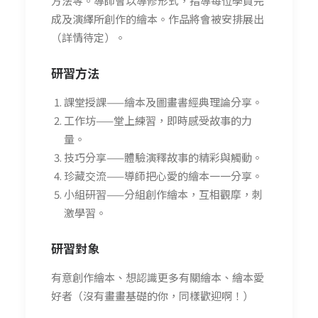
方法等。導師會以導修形式，指導每位學員完
成及演繹所創作的繪本。作品將會被安排展出
（詳情待定）。
研習方法
課堂授課——繪本及圖畫書經典理論分享。
工作坊——堂上練習，即時感受故事的力
量。
技巧分享——體驗演釋故事的精彩與觸動。
珍藏交流——導師把心愛的繪本一一分享。
小組研習——分組創作繪本，互相觀摩，刺
激學習。
研習
對象
有意創作繪本、想認識更多有關繪本、繪本愛
好者（沒有畫畫基礎的你，同樣歡迎啊！）