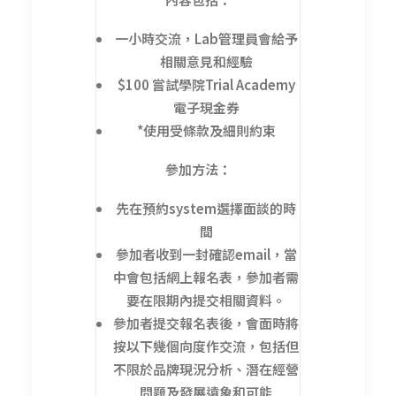
一小時交流，Lab管理員會給予
相關意見和經驗
$100 嘗試學院Trial Academy
電子現金券
*使用受條款及細則約束
參加方法：
先在預約system選擇面談的時
間
參加者收到一封確認email，當
中會包括網上報名表，參加者需
要在限期內提交相關資料。
參加者提交報名表後，會面時將
按以下幾個向度作交流，包括但
不限於品牌現況分析、潛在經營
問題及發展遠象和可能