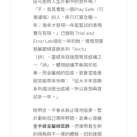
這可是她人生計劃中的意外嗎？
「不，我其實是一個Play Safe（行
事謹慎）的人，原只打算全職一
年；後來才發現一年能嘗試的事情
實在有限，」已進駐 Trial and
Error Lab接近一年的她，慢慢想要
發展銀線首飾系列「Arch」
（拱），靈感來自建築常見結構之
一「拱」，體現結構平衡與形態
美，而金屬線的弧度，更冀望能像
微笑般帶來快樂：「這大半年首飾
系列還沒做出成績，所以我想再嘗
試多一年。」
她明言，不會永無止境地追夢，暫
計劃給自己兩年時間，並專心發展
全手做金屬線首飾
，然後帶着全新
的視角與不一樣的體驗，回到建築