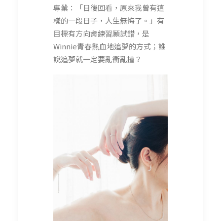
專業：「日後回看，原來我曾有這
樣的一段日子，人生無悔了。」有
目標有方向肯練習願試錯，是
Winnie青春熱血地追夢的方式；誰
說追夢就一定要亂衝亂撞？