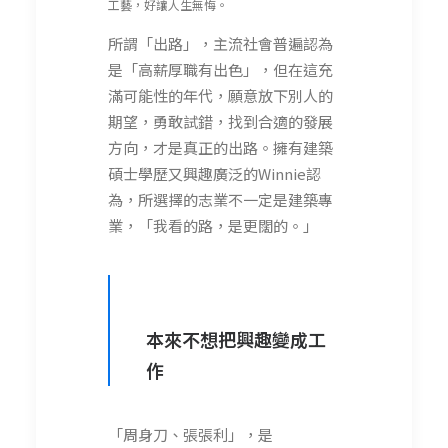
工藝，好讓人生無悔。
所謂「出路」，主流社會普遍認為
是「高薪厚職有出色」，但在這充
滿可能性的年代，願意放下別人的
期望，勇敢試錯，找到合適的發展
方向，才是真正的出路。擁有建築
碩士學歷又興趣廣泛的Winnie認
為，所選擇的志業不一定是建築專
業，「我看的路，是更闊的。」
本來不想把興趣變成工
作
「周身刀、張張利」，是