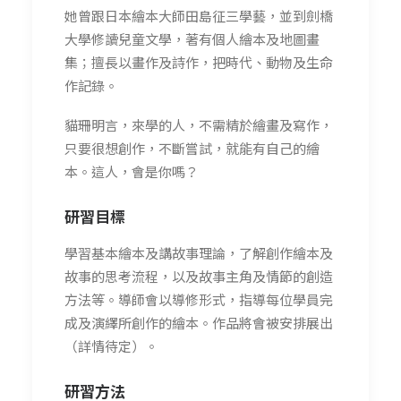
她曾跟日本繪本大師田島征三學藝，並到劍橋
大學修讀兒童文學，著有個人繪本及地圖畫
集；擅長以畫作及詩作，把時代、動物及生命
作記錄。
貓珊明言，來學的人，不需精於繪畫及寫作，
只要很想創作，不斷嘗試，就能有自己的繪
本。這人，會是你嗎？
研習
目標
學習基本繪本及講故事理論，了解創作繪本及
故事的思考流程，以及故事主角及情節的創造
方法等。導師會以導修形式，指導每位學員完
成及演繹所創作的繪本。作品將會被安排展出
（詳情待定）。
研習方法