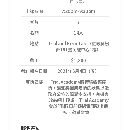
日（三）
上課時間
7:30pm-9:30pm
堂數
7
名額
14人
地點
Trial and Error Lab （佐敦吳松
街191號突破中心1樓）
費用
$1,800
截止報名日期
2021年6月4日（五）
疫情安排
Trial Academy將持續觀察疫
情，課堂將因應疫情的狀態以及
政府公佈的限聚令安排，有機會
改為網上授課，Trial Academy
會於開課7日前透過電郵發出通
知，敬請留意。
報名
連結