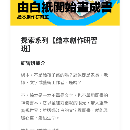
探索系列【繪本創作研習
班】
研習班簡介
繪本，不是給孩子讀的嗎？對象都是家長、老
師、文字或藝術工作者，是嗎？
不，繪本是一本不單靠文字，也不單用圖畫的
神奇書本。它以童趣或幽默的眼光，帶人重新
審視世界；並透過淺白的文字與圖畫，就能溫
暖心靈，觸碰生命。