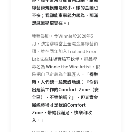
線藝術規模雖是較小，賺的金錢也
不多；我卻能事事親力親為，那滿
足感無疑更實在。
」
種種鼓勵，令Winnie於2020年5
月，決定辭職當上全職金屬線藝術
師，並在同年加入Trial and Error
Lab成為
駐場實驗室伙
伴，把品牌
命名為
Winnie the Wire Artist
，似
是把自己定義為全職匠人。「
裸辭
時，人們總一臉驚訝地說：『你跳
出建築工作的
Comfort
Zone
（安
全區
），不害怕嗎？』，但其實金
屬線藝術才是我的
Comfort
Zone
，帶給我滿足、快樂和收
入。」