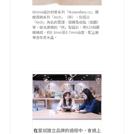
Winnie設計的新系列「WJewellery.co」銀
線首飾系列「Arch」（拱），包括以
「Arch」為名的耳環、頸鏈及戒指（如圖）
等，結合建築的「拱」型設計，用925純銀
線繞成，約0.3mm至0.7mm幼度，配上施
華洛世奇水晶。
在
嘗試建立品牌的過程中，會遇上