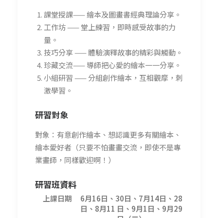
課堂授課—— 繪本及圖畫書經典理論分享。
工作坊 —— 堂上練習，即時感受故事的力
量。
技巧分享 —— 體驗演釋故事的精彩與觸動。
珍藏交流—— 導師把心愛的繪本一一分享。
小組研習 —— 分組創作繪本，互相觀摩，刺
激學習。
研習
對象
對象：有意創作繪本、想認識更多有關繪本、
繪本愛好者（只要不怕畫畫交流，即使不是專
業畫師，同樣歡迎啊！）
研習班資料
上課日期
6月16日、30日、7月14日、28
日、8月11 日、9月1日、9月29