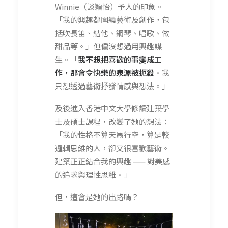
Winnie（談穎怡）予人的印象。
「我的興趣都圍繞藝術及創作，包
括吹長笛、結他、鋼琴、唱歌、做
甜品等。」但偏沒想過用興趣謀
生。「
我不想把喜歡的事變成工
作，那會令快樂的泉源被扼殺
。我
只想透過藝術抒發情感與想法。」
及後進入香港中文大學修讀建築學
士及碩士課程，改變了她的想法：
「我的性格不算天馬行空，算是較
邏輯思維的人，卻又很喜歡藝術。
建築正正結合我的興趣 —— 對美感
的追求與理性思維。」
但，這會是她的出路嗎？