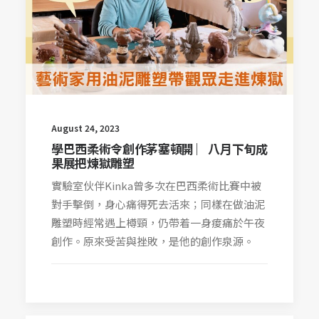
August 24, 2023
學巴西柔術令創作茅塞頓開 ︳八月下旬成
果展把煉獄雕塑
實驗室伙伴Kinka曾多次在巴西柔術比賽中被
對手擊倒，身心痛得死去活來；同樣在做油泥
雕塑時經常遇上樽頸，仍帶着一身痠痛於午夜
創作。原來受苦與挫敗，是他的創作泉源。