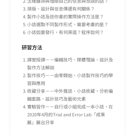
怎樣舖排與理順自己的信息與想說的話？
排版、設計與信息傳遞有何關係？
製作小誌及迷你書的實際操作方法是？
小誌選取不同製作形式，需要考慮的是？
小誌如要發行，有何渠道？程序如何？
研習方法
課堂授課－－編輯技巧、媒體理論、設計及
製作方法解說
製作技巧－－由零開始，小誌製作技巧的學
習與應用
收藏分享－－中外雜誌、小誌收藏，分析編
輯套路、設計技巧及藝術元素
實驗習作－－自行或小組完成一本小誌，在
2020年4月的Trial and Error Lab「成果
展」展出分享