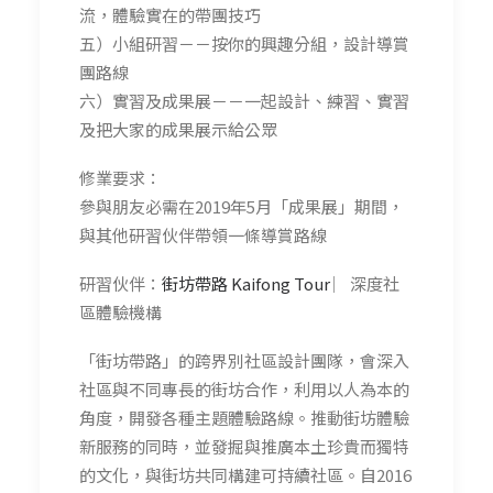
流，體驗實在的帶團技巧
五）小組研習－－按你的興趣分組，設計導賞
團路線
六）實習及成果展－－一起設計、練習、實習
及把大家的成果展示給公眾
修業要求：
參與朋友必需在2019年5月「成果展」期間，
與其他研習伙伴帶領一條導賞路線
研習伙伴：
街坊帶路 Kaifong Tour
︳深度社
區體驗機構
「街坊帶路」的跨界別社區設計團隊，會深入
社區與不同專長的街坊合作，利用以人為本的
角度，開發各種主題體驗路線。推動街坊體驗
新服務的同時，並發掘與推廣本土珍貴而獨特
的文化，與街坊共同構建可持續社區。自2016