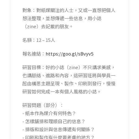
對象：對紙媒關注的人士，又或一直想把個人
想法整理，並想傳遞一些信息，用小誌
（zine）去記載的朋友。
名額：12 – 15人
報名連結：
https://goo.gl/sBvyv5
研習目標：好的小誌（zine）不只講求美感，
也講脈絡、進路和內容，這研習班將與學員一
起由構思主題呈現、製作、印刷到發行，慢慢
研習如何完成一本有個人風格的小誌。
研習問題（部分）：
- 紙本作為媒介有何特色？
- 怎樣舖排和理順自己的信息？
- 排版和設計與信息傳遞有何關係？
- 印刷和製作有什麼要考慮的地方？