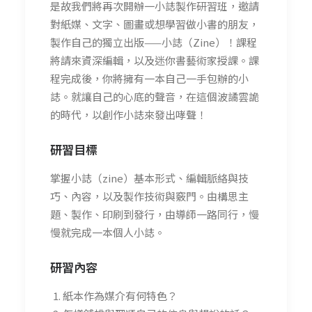
是故我們將再次開辦一小誌製作研習班，邀請
對紙媒、文字、圖畫或想學習做小書的朋友，
製作自己的獨立出版——小誌（Zine）！課程
將請來資深編輯，以及迷你書藝術家授課。課
程完成後，你將擁有一本自己一手包辦的小
誌。就讓自己的心底的聲音，在這個波譎雲詭
的時代，以創作小誌來發出哮聲！
研習
目標
掌握小誌（zine）基本形式、編輯脈絡與技
巧、內容，以及製作技術與竅門。由構思主
題、製作、印刷到發行，由導師一路同行，慢
慢就完成一本個人小誌。
研習
內容
紙本作為媒介有何特色？