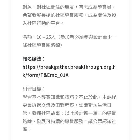
對象：對社區關注的朋友，有志成為導賞員，
希望發展長遠的社區導賞服務，成為關注及投
入社區行動的平台。
名額：10 – 25人（參加者必須參與設計至少一
條社區導賞團路線）
報名辦法：
https://breakgather.breakthrough.org.h
k/form/T&Emc_01A
研習目標：
學習基本導賞知識和技巧？不止於此，本課程
更會透過交流及田野考察，認識街坊生活日
常，發掘社區故事；以此設計獨一無二的導賞
路線，發展可持續的導賞服務，讓公眾認識社
區。