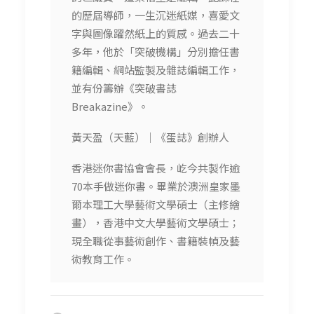
的歷屆導師，一生沉迷紙媒，喜愛文
字與圖像躍然紙上的質感。過去二十
多年，他於「突破機構」分別擔任書
籍編輯、網站監製及雜誌編輯工作，
並有份籌辦《突破書誌
Breakazine》。
黃天盈（天藍）｜《蛋誌》創辦人
香港迷你書協會會長，屹今共製作逾
70本手做迷你書。畢業於澳洲皇家墨
爾本理工大學藝術文學碩士（主修繪
畫），香港中文大學藝術文學碩士；
現全職從事藝術創作、書籍裝幀及藝
術教育工作。