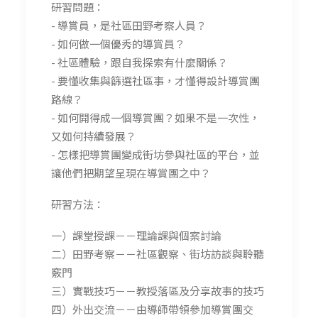
研習問題：
- 導賞員，是社區田野考察人員？
- 如何做一個優秀的導賞員？
- 社區體驗，跟自我探索有什麼關係？
- 要懂收集與篩選社區事，才懂得設計導賞團
路線？
- 如何開得成一個導賞團？如果不是一次性，
又如何持續發展？
- 怎樣把導賞團變成街坊參與社區的平台，並
讓他們把期望呈現在導賞團之中？
研習方法：
一）課堂授課－－理論課與個案討論
二）田野考察－－社區觀察、街坊訪談與聆聽
竅門
三）實戰技巧－－教授落區及分享故事的技巧
四）外出交流－－由導師帶領參加導賞團交