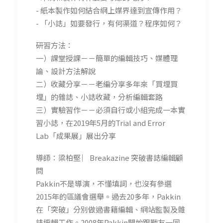
- 紙本製作如何結合網上媒界達到宣傳作用？
- 「小誌」如要發行，有何渠道？程序如何？
研習方法：
一）課堂授課－－簡單的編輯技巧、媒體理
論、設計方法解說
二）收藏分享－－老編分享多年來「買埋買
埋」的雜誌、小誌收藏，分析編輯套路
三）實驗習作－－必須自行或小組完成一本實
習小誌，在2019年5月的Trial and Error
Lab「成果展」展出分享
導師：梁柏堅 ︳Breakazine 突破書誌編輯顧
問
Pakkin不是導演，不懂填詞，也沒有參選
2015年的區議會選舉。過去20多年，Pakkin
在「突破」分別做過書籍編輯、網站監製及雜
誌編輯工作。2008年Pakkin開始跟戰友一同