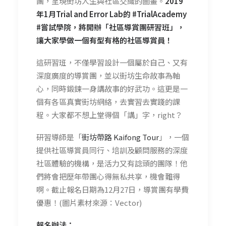
團，呈現街坊人生與社區交織的圖畫。
2019
年1月Trial and Error Lab的 #TrialAcademy
#嘗試學院，將開辦「社區導賞團研習班」，
讓大家學做一個有型有格的社區導賞員！
這研習班，不僅學習設計一個屬於自己、又有
深度廣度的導賞團，並以街坊生命故事為軸
心，同時鍛鍊一身講故事的好武功。這更是一
個有各區真實街坊網絡，去實習去實踐的課
程。大家都不想上堂得個「講」字，right？
研習導師是「
街坊帶路 Kaifong Tour
」，一個
提供社區導賞員同行、培訓及顧問服務的深度
社區體驗的機構，是活力又有諗頭的團隊！他
們將會把歷年帶團心得無私共享，機會難得
啊。截止報名日期為12月27日，導賞團有學費
優惠！(圖片素材來源：Vector)
報名辦法：