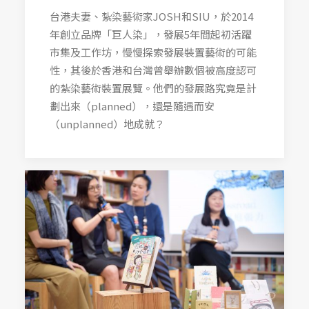
台港夫妻、紮染藝術家JOSH和SIU，於2014
年創立品牌「巨人染」，發展5年間起初活躍
市集及工作坊，慢慢探索發展裝置藝術的可能
性，其後於香港和台灣曾舉辦數個被高度認可
的紮染藝術裝置展覽。他們的發展路究竟是計
劃出來（planned），還是隨遇而安
（unplanned）地成就？