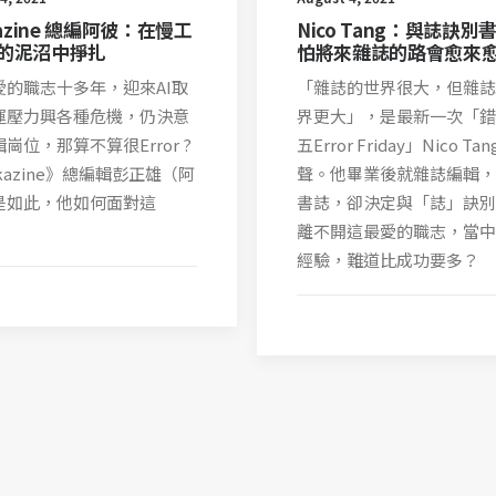
kazine 總編阿彼：在慢工
Nico Tang：與誌訣別
的泥沼中掙扎
怕將來雜誌的路會愈來
愛的職志十多年，迎來AI取
「雜誌的世界很大，但雜誌
運壓力興各種危機，仍決意
界更大」，是最新一次「錯
崗位，那算不算很Error ?
五Error Friday」Nico Ta
akazine》總編輯彭正雄（阿
聲。他畢業後就雜誌編輯，
是如此，他如何面對這
書誌，卻決定與「誌」訣別
離不開這最愛的職志，當中
經驗，難道比成功要多？