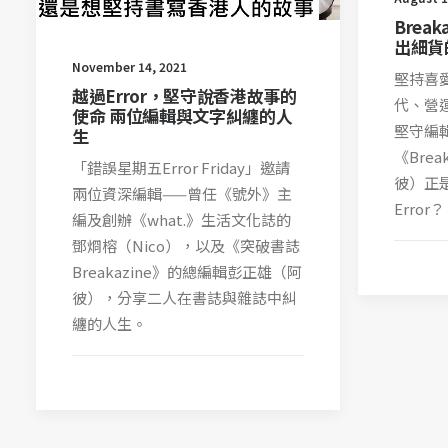
Brea
出細貨
November 14, 2021
堅持喜
越過Error，堅守說香港故事的
代、營
使命 兩位編輯與文字糾纏的人
堅守編輯
生
《Bre
「錯誤星期五Error Friday」邀請
彼）正
兩位資深編輯——曾任《號外》主
Error？
編及創辦《what.》生活文化誌的
鄧烱榕（Nico），以及《突破書誌
Breakazine》的總編輯彭正雄（阿
彼），分享二人在書誌與雜誌中糾
纏的人生。