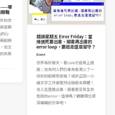
書——哪
愈艱難
外的世
誤星期
ng的心
錯誤星期五 Error Friday：當
再創辦
捲進死要出書、摺書再出書的
error loop，要逃走還是留守？
，但又
的失敗
Event
世界每秒變天，看Live才追得上速
度；但為何人們仍會為香港少了一
份好的紙媒而哀傷？或許正因一小
撮文字工作者堅持出版紙本媒體！
但人生墮進出書、摺書甚至有生命
危險的error，值得嗎？聽聽兩位資
深編輯的分享吧！