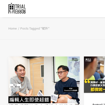
Home
Posts Tagged "號外"
August 1