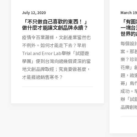
July 12, 2020
March 19
「不只做自己喜歡的東西！ 」
「有圖
做什麼才能讓文創品牌永續？
一塊台
世界的
疫情令百業蕭條，文創產業當然也
每個設
不例外。如何才能走下去？早前
案。那
Trial and Error Lab舉辦「試錯遊
樂？珍
學團」便到台灣向過幾個資深的當
花樂」
地文創品牌取經；究竟要做甚麼，
題，故
才能捱過銷售寒冬？
哥」鳥
成功。早前T
辦「試
品牌創