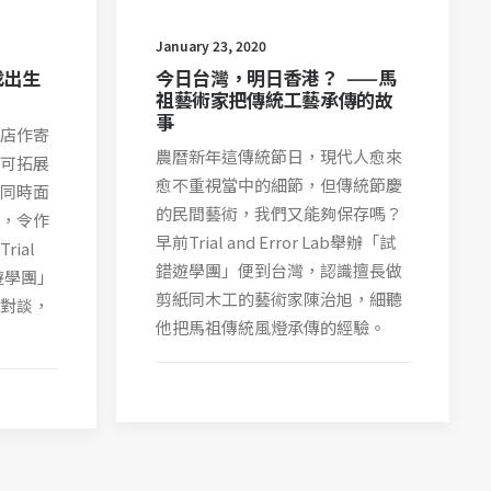
January 23, 2020
找出生
今日台灣，明日香港？ ——馬
祖藝術家把傳統工藝承傳的故
事
店作寄
農曆新年這傳統節日，現代人愈來
可拓展
愈不重視當中的細節，但傳統節慶
同時面
的民間藝術，我們又能夠保存嗎？
，令作
早前Trial and Error Lab舉辦「試
ial
錯遊學團」便到台灣，認識擅長做
錯遊學團」
剪紙同木工的藝術家陳治旭，細聽
對談，
他把馬祖傳統風燈承傳的經驗。