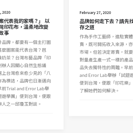
, 2020
February 27, 2020
案代表我的家嗎？」 以
品牌如何走下去？請先
灣印花布，溫柔地改變
存之道
故事
作為手作工藝師，進駐實體
計品牌，都要有一個主打圖
賣，既可開拓收入來源，亦
甚麼圖案能代表台灣？芭
市場。但若決定寄賣，就要
珠奶茶？台灣布藝品牌「印
對量產生產一式一樣的產品
創辦人因關心自然生態議
品失去獨特性的兩難。早前Tr
選上台灣愈來愈少見的「八
and Error Lab舉辦「試
作為標誌，品牌也日漸邁向
便到台灣，便跟「印花樂」
rial and Error Lab舉
了解她們如何解決。
錯遊學團」便到台灣，便跟
辦人之一邱瓊玉對談。