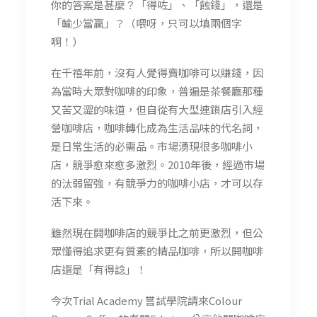
你的答案是甚麼？「得咗」、「蝕錢」，還是
「輸少當贏」？（喂呀，只可以填兩個字
啊！）
在千禧年前，沒有人覺得賣咖啡可以賺錢，因
為當時大眾對咖啡的印象，普遍是茶餐廳那種
又苦又澀的味道，但自從有大型連鎖店引入經
營咖啡店，咖啡轉化成為生活品味的代名詞，
是日常生活的必需品。市場湧現很多咖啡小
店，競爭愈來愈多激烈。2010年後，經過市場
的汰弱留強，有競爭力的咖啡小店，才可以存
活下來。
雖然現在開咖啡店的競爭比之前更激烈，但公
眾懂得追求更有質素的精品咖啡，所以開咖啡
店還是「有得諗」！
今次Trial Academy 嘗試學院請來Colour