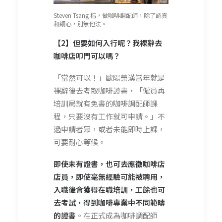
Steven Tsang 指，做咖啡調配師，除了認真
和細心，別無他法。
【2】但要如何入行呢？我裸辭去
咖啡店叩門可以嗎？
「當然可以！」歐陽榮漢當年就是
裸辭後去考取咖啡證書，「僱員再
培訓局就有免書的咖啡調配師課
程，只要沒有工作就可申請。」不
過申請者眾，或者未能即時上課，
可要耐心等候。
即使未有證書，也可去應徵咖啡店
店員，即使毫無經驗可能被聘用，
入職後會獲得在職培訓，工餘也可
去考試，得到咖啡專業中不同範疇
的證書
。在正式成為咖啡調配師