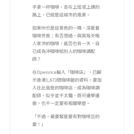
手拿一杯咖啡，走在上班或上課的
路上，已經是這城市的風景。
如果你也是這景色的一隅，深愛着
咖啡芳香；有否想過，與其每天喝
人家沖的咖啡，能否也有一天，自
己成為沖咖啡給別人的咖啡調配
師？
在Openrice輸入「咖啡店」，已顯
示香港1,673間咖啡館的資料。要加
入比比皆是的咖啡店，成為咖啡調
配師，似乎並不太難，既可邊學邊
做，也不一定要有相關學歷。
「不過，最要緊是要有對咖啡豆的
愛！」