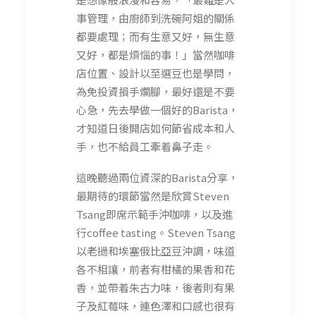
事管理，由廚師到洗碗阿姐的關係
都要處理；而有生意又好，無生意
又好，都是煩惱的事！」當然咖啡
店位置、設計以至選豆也是學問，
為免投資損手爛腳，最好還是不要
心急，先去學做一個好的Barista，
才知道日後開店如何節省成本和人
手，也不給員工牽着鼻子走。
這晚聽過兩位資深的Barista分享，
最期待的環節當然是欣賞Steven
Tsang即席示範手沖咖啡，以及進
行coffee tasting。Steven Tsang
以老撾和埃塞俄比亞豆沖調，味道
各不相讓，前者有柑橘的果香和花
香，並帶着朱古力味，後者則有果
子及紅莓味，連色澤和口感也很有