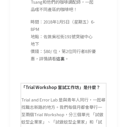
Tsang和他們的咖啡調配師，一起
品嚐不同產區的咖啡吧！
時間：2018年1月5日（星期五）6-
8PM
地點：佐敦吳松街191號突破中心
地下
價錢：$80/ 位，第2位同行者8折優
惠，詳情請看
這裏
。
「Trial Workshop 嘗試工作坊」是什麼？
Trial and Error Lab 是與青年人同行，一起尋
找職志新路的地方。我們每個月都會舉行一
至兩個Trial Workshop，分三個單元 「試做
蚊型企業家」、「試做蚊型企業家」和「試