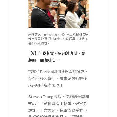
這晚的coffee tasting，分別用上老撾和埃塞
俄比亞豆沖調手沖咖啡，味道迥異，讓參加
者都很感興趣。
【6】但我其實不只想沖咖啡，還
想開一間咖啡店……
當兩位Barista問到誰想開咖啡店，
竟有十多人舉手，看來席間有許多
未來咖啡店老闆呢！
Steven Tsang提醒，沒經驗去開咖
啡店，「就像拿着手榴彈，好容易
爆炸！」意思是，進軍飲食業並不
是想像般浪漫和容易，「最難是人