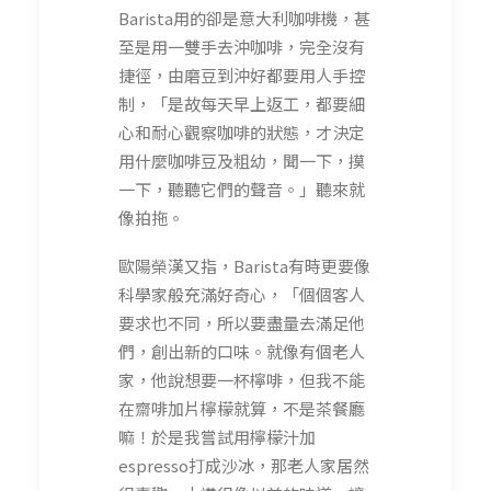
Barista用的卻是意大利咖啡機，甚
至是用一雙手去沖咖啡，完全沒有
捷徑，由磨豆到沖好都要用人手控
制，「是故每天早上返工，都要細
心和耐心觀察咖啡的狀態，才決定
用什麼咖啡豆及粗幼，聞一下，摸
一下，聽聽它們的聲音。」聽來就
像拍拖。
歐陽榮漢又指，Barista有時更要像
科學家般充滿好奇心，「個個客人
要求也不同，所以要盡量去滿足他
們，創出新的口味。就像有個老人
家，他說想要一杯檸啡，但我不能
在齋啡加片檸檬就算，不是茶餐廳
嘛！於是我嘗試用檸檬汁加
espresso打成沙冰，那老人家居然