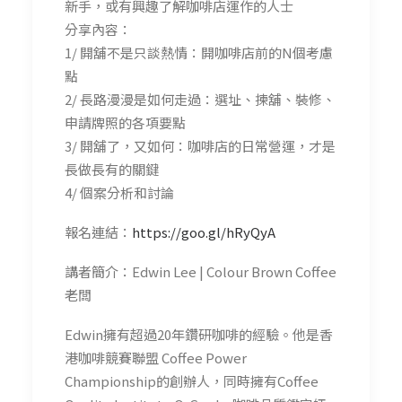
新手，或有興趣了解咖啡店運作的人士
分享內容：
1/ 開舖不是只談熱情：開咖啡店前的N個考慮
點
2/ 長路漫漫是如何走過：選址、揀舖、裝修、
申請牌照的各項要點
3/ 開舖了，又如何：咖啡店的日常營運，才是
長做長有的關鍵
4/ 個案分析和討論
報名連結：
https://goo.gl/hRyQyA
講者簡介：Edwin Lee | Colour Brown Coffee
老闆
Edwin擁有超過20年鑽研咖啡的經驗。他是香
港咖啡競賽聯盟 Coffee Power
Championship的創辦人，同時擁有Coffee