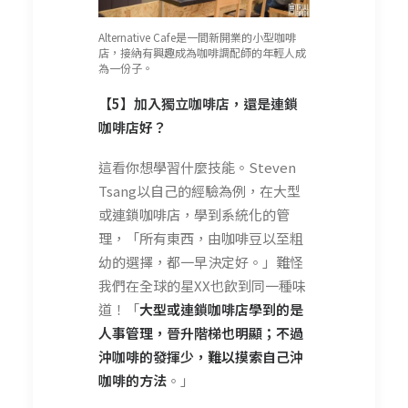
Alternative Cafe是一間新開業的小型咖啡
店，接納有興趣成為咖啡調配師的年輕人成
為一份子。
【5】加入獨立咖啡店，還是連鎖
咖啡店好？
這看你想學習什麼技能。Steven
Tsang以自己的經驗為例，在大型
或連鎖咖啡店，學到系統化的管
理，「所有東西，由咖啡豆以至粗
幼的選擇，都一早決定好。」難怪
我們在全球的星XX也飲到同一種味
道！「
大型或連鎖咖啡店學到的是
人事管理，晉升階梯也明顯；不過
沖咖啡的發揮少，難以摸索自己沖
咖啡的方法
。」