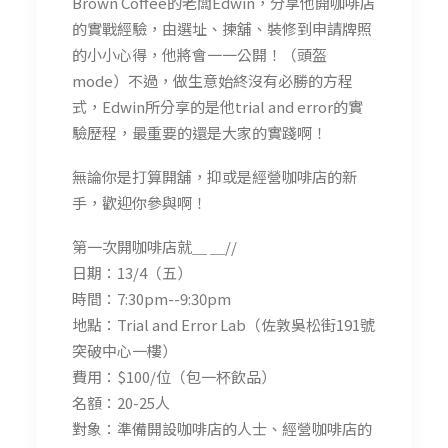
Brown Coffee的老闆Edwin，分享他開咖啡店
的實戰經驗，由選址、揀舖、裝修到申請牌照
的小小心得，他將會一一公開！（頭盔
mode）不過，做生意始終沒有必勝的方程
式，Edwin所分享的是他trial and error的實
驗歷程，最重要的還是大家的實踐啊！
無論你是打算開舖，抑或是經營咖啡店的新
手，歡迎你參與啊！
第一次開咖啡店就＿ ＿//
日期：13/4（五）
時間：7:30pm--9:30pm
地點：Trial and Error Lab（佐敦吳松街191號
突破中心一樓）
費用：$100/位（包一杯飲品）
名額：20-25人
對象：準備開設咖啡店的人士、經營咖啡店的