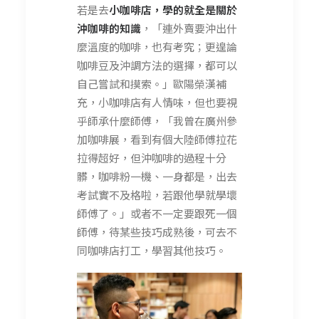
若是去
小咖啡店，學的就全是關於
沖咖啡的知識
，「連外賣要沖出什
麼溫度的咖啡，也有考究；更遑論
咖啡豆及沖調方法的選擇，都可以
自己嘗試和摸索。」歐陽榮漢補
充，小咖啡店有人情味，但也要視
乎師承什麼師傅，「我曾在廣州參
加咖啡展，看到有個大陸師傅拉花
拉得超好，但沖咖啡的過程十分
髒，咖啡粉一機、一身都是，出去
考試實不及格啦，若跟他學就學壞
師傅了。」或者不一定要跟死一個
師傅，待某些技巧成熟後，可去不
同咖啡店打工，學習其他技巧。