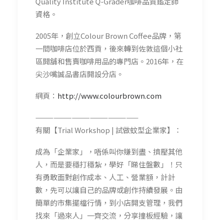
Quality Institute Q-Grader咖啡品質鑑定師
資格。
2005年，創立Colour Brown Coffee品牌，第
一間咖啡店位於西貢，後來轉到佐敦這個小社
區開舖和售賣咖啡用品的專門店。2016年，在
尖沙嘴誠品書店開設分店。
網頁：
http://www.colourbrown.com
—————————————————
有關【Trial Workshop | 試做蚊型企業家】：
成為「企業家」，唔係叫你賺到盡、擠壓其他
人，而是要穩打穩紮，學好「睇住盤數」！只
有勇敢面對創作成本、人工、營業額，計計
數，先可以讓自己的品牌或創作持續發展。由
簡單的市集擺檔行情，到小店開支管理，我們
找來「過來人」一齊交流，分享撞板經驗，讓