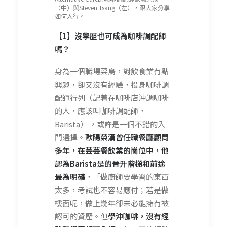
（中）與Steven Tsang（左），跟大家分享
如何入行。
【1】沒學歷也可成為咖啡調配師
嗎？
身為一個職場菜鳥，對飲食業有點
興趣，卻又沒有經驗，投身咖啡調
配師行列（記着在咖啡店沖調咖啡
的人，應該叫咖啡調配師，
Barista） ，或許是一個不錯的入
門選擇。
歐陽榮漢曾任職餐廳顧問
多年，在芸芸餐飲業的崗位中，他
認為Barista是的晉升階梯和前途
最為明確
，「做廚師要學習的東西
太多，考試也不容易應付；若是做
樓面呢，做上幾年卻未必能擁有被
認可的資歷。但
學沖咖啡，沒有經