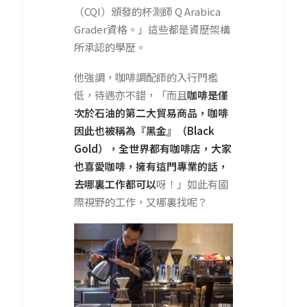
（CQI）頒發的杯測師 Q Arabica
Grader資格。」這些都是資歷架構
所承認的學歷。
他強調，咖啡調配師的入行門檻
低，待遇亦不錯，「而且
咖啡是僅
次於石油的第二大貿易商品，咖啡
因此也被稱為『黑金』（Black
Gold），全世界都有咖啡店，大家
也喜愛咖啡，擁有這門專業的話，
去哪裏工作都可以
呀！」如此有國
際視野的工作，又哪裏找呢？