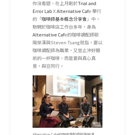
你沒看錯，在上月剛於
Trial and
Error Lab
X
Alternative Caf
e 舉行
的「
咖啡師基本概念分享會
」中，
馳騁於咖啡店工作台多年，身為
Alternative Caf
e的咖啡調配師歐
陽榮漢與Steven Tsang就指，要以
咖啡調配師為職業，又豈止沖好眼
前的一杯咖啡，而是要與真心真
意，與豆同行。
Alternative Cafe的咖啡調配師歐陽榮漢