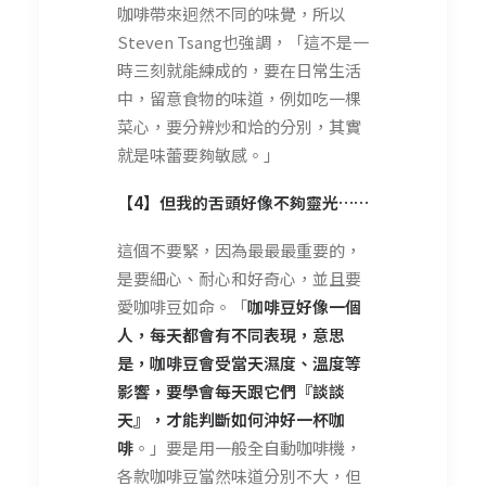
咖啡帶來迥然不同的味覺，所以
Steven Tsang也強調，「這不是一
時三刻就能練成的，要在日常生活
中，留意食物的味道，例如吃一棵
菜心，要分辨炒和烚的分別，其實
就是味蕾要夠敏感。」
【4】但我的舌頭好像不夠靈光……
這個不要緊，因為最最最重要的，
是要細心、耐心和好奇心，並且要
愛咖啡豆如命。「
咖啡豆好像一個
人，每天都會有不同表現，意思
是，咖啡豆會受當天濕度、溫度等
影響，要學會每天跟它們『談談
天』，才能判斷如何沖好一杯咖
啡
。」要是用一般全自動咖啡機，
各款咖啡豆當然味道分別不大，但