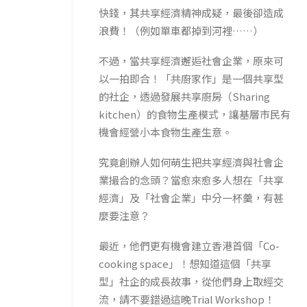
快錢，其共享經濟精神成疑，最後卻造成
浪費！（例如單車都掉到河裡……）
不過，當共享經濟邂逅社會企業，原來可
以一拍即合！「共廚家作」是一個共享型
的社企，透過發展共享廚房（Sharing
kitchen）的食物生產模式，讓基層市民有
機會經營小本食物生產生意。
究竟創辦人如何萌生把共享經濟與社會企
業撮合的念頭？當愈來愈多人想在「共享
經濟」及「社會企業」中分一杯羹，有甚
麼要注意？
最近，他們更有機會建立香港首個「Co-
cooking space」！想知道這個「共享
型」社企的成長故事，從他們身上取經交
流，請不要錯過這晚Trial Workshop！