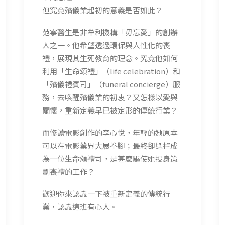
但究竟殯儀業起初的意義是否如此？
范寧醫生是非牟利機構「毋忘愛」的創辦
人之一。他希望透過環保與人性化的喪
禮，展現其生死教育的理念。究竟他如何
利用「生命頌禮」（life celebration）和
「殯儀禮賓司」（funeral concierge）服
務，去喚醒殯儀業的初衷？又怎樣以愛與
關懷，重新定義早已被定形的傳統行業？
而修讀電影創作的李心悅，年輕的她原本
可以在電影業界大展拳腳；最終卻選擇成
為一位生命頌禮司，是甚麼驅使她投身策
劃喪禮的工作？
歡迎你來認識一下被重新定義的傳統行
業，認識這班有心人。