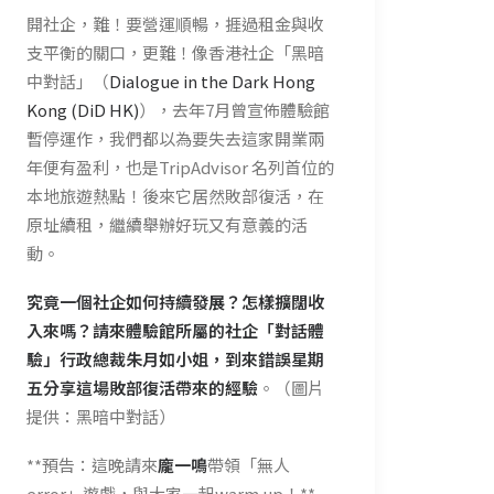
開社企，難！要營運順暢，捱過租金與收
支平衡的關口，更難！像香港社企「黑暗
中對話」（
Dialogue in the Dark Hong
Kong (DiD HK)
），去年7月曾宣佈體驗館
暫停運作，我們都以為要失去這家開業兩
年便有盈利，也是TripAdvisor 名列首位的
本地旅遊熱點！後來它居然敗部復活，在
原址續租，繼續舉辦好玩又有意義的活
動。
究竟一個社企如何持續發展？怎樣擴闊收
入來嗎？請來體驗館所屬的社企「對話體
驗」行政總裁朱月如小姐，到來錯誤星期
五分享這場敗部復活帶來的經驗
。（圖片
提供：黑暗中對話）
**預告：這晚請來
龐一鳴
帶領「無人
error」遊戲，與大家一起warm up！**