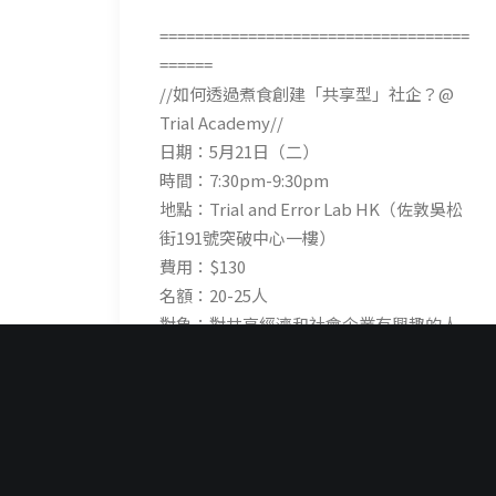
===================================
======
//如何透過煮食創建「共享型」社企？@
Trial Academy//
日期：5月21日（二）
時間：7:30pm-9:30pm
地點：Trial and Error Lab HK（佐敦吳松
街191號突破中心一樓）
費用：$130
名額：20-25人
對象：對共享經濟和社會企業有興趣的人
或其他公眾人士
報名連結：
http://bit.ly/2Y6OKob
(包括
所有成果展活動)
分享內容︰
1. 共享經濟及社會企業的基礎概念和原則