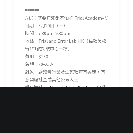
===================================
======
//試！就要連死都不怕 @ Trial Academy//
日期：5月20日（一）
時間：7:30pm-9:30pm
地點：Trial and Error Lab HK（佐敦吳松
街191號突破中心一樓）
費用：$130
名額：20-25人
對象：對殯儀行業及生死教育有興趣，有
意開辦社企或其他公眾人士
報名連結：
http://bit.ly/2Y6OKob
(包括
所有成果展活動)
分享內容︰
1. 開一間不一樣的社企/非牟利機構，關鍵
是甚麼？
2. 為何殯儀也要環保和個性化
?