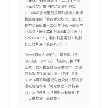
（ ifva ）動畫組金獎， 2001年再憑
《蒲公英》奪得IFVA動畫組銀獎。
2004年於香港匯豐銀行和香港文化博
物館合辦的「我的香港鈔票」設計比
賽中榮獲冠軍。2005年獲香港藝術中
心邀請，聯同其他8個動畫單位為「i-
city Festival」製作動畫電影，其創
作之短片為〈我的燕子〉。
Peter最為人樂道的，是參與《芝
SEE菇BI FAMILY》「苦榮」和「小
苦妹」的人物設計及漫畫創作。之後
亦為香港社會福利處、LEVI’S及
NOKIA等作動畫或角色設計。現為香
港社會福利署「凝聚家庭、齊抗暴
力」宣傳運動人物設計及動畫創作
「火爆家族」原創者。