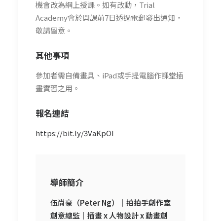
機會改為網上授課。如有改動，Trial
Academy會於開課前7日透過電郵發出通知，
敬請留意。
其他事項
參加者需自備畫具、iPad或手提電腦作課堂插
畫實習之用。
報名連結
https://bit.ly/3VaKpOI
導師簡介
伍尚豪（Peter Ng）｜
拍拍手創作室
創意總監｜
插畫 x 人物設計 x 動畫創