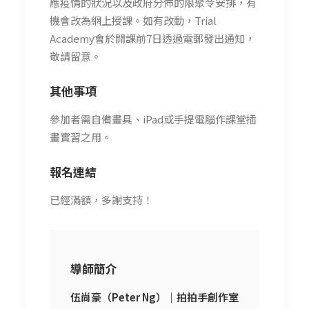
應疫情的狀況以及政府分佈的限聚令安排，有
機會改為網上授課。如有改動，Trial
Academy會於開課前7日透過電郵發出通知，
敬請留意。
其他事項
參加者需自備畫具、iPad或手提電腦作課堂插
畫實習之用。
報名連結
已經滿額，多謝支持！
導師簡介
伍尚豪（Peter Ng）｜
拍拍手創作室