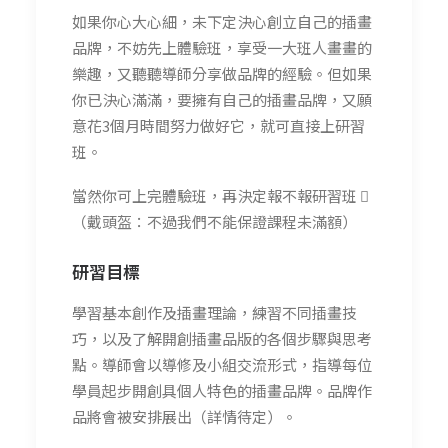
如果你心大心細，未下定決心創立自己的插畫
品牌，不妨先上體驗班，享受一大班人畫畫的
樂趣，又聽聽導師分享做品牌的經驗。但如果
你已決心滿滿，要擁有自己的插畫品牌，又願
意花3個月時間努力做好它，就可直接上研習
班。
當然你可上完體驗班，再決定報不報研習班 
（戴頭盔：不過我們不能保證課程未滿額）
研習目標
學習基本創作及插畫理論，練習不同插畫技
巧，以及了解開創插畫品版的各個步驟與思考
點。導師會以導修及小組交流形式，指導每位
學員起步開創具個人特色的插畫品牌。品牌作
品將會被安排展出（詳情待定）。