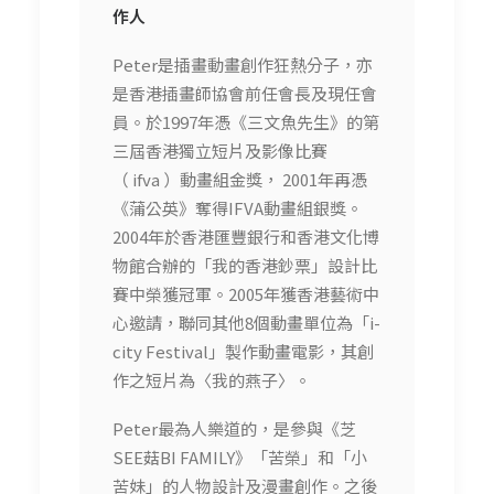
作人
Peter是插畫動畫創作狂熱分子，亦
是香港插畫師協會前任會長及現任會
員。於1997年憑《三文魚先生》的第
三屆香港獨立短片及影像比賽
（ ifva ）動畫組金獎， 2001年再憑
《蒲公英》奪得IFVA動畫組銀獎。
2004年於香港匯豐銀行和香港文化博
物館合辦的「我的香港鈔票」設計比
賽中榮獲冠軍。2005年獲香港藝術中
心邀請，聯同其他8個動畫單位為「i-
city Festival」製作動畫電影，其創
作之短片為〈我的燕子〉。
Peter最為人樂道的，是參與《芝
SEE菇BI FAMILY》「苦榮」和「小
苦妹」的人物設計及漫畫創作。之後