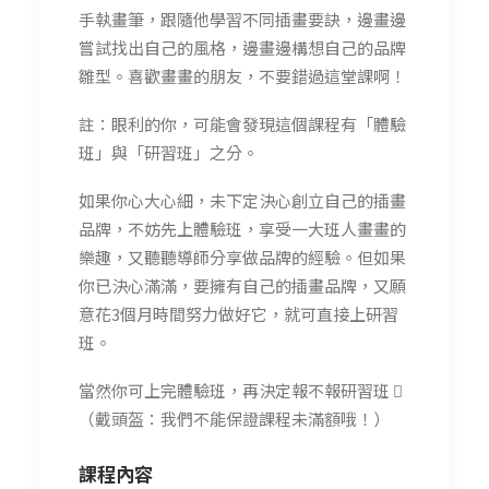
手執畫筆，跟隨他學習不同插畫要訣，邊畫邊
嘗試找出自己的風格，邊畫邊構想自己的品牌
雛型。喜歡畫畫的朋友，不要錯過這堂課啊！
註：眼利的你，可能會發現這個課程有「體驗
班」與「研習班」之分。
如果你心大心細，未下定決心創立自己的插畫
品牌，不妨先上體驗班，享受一大班人畫畫的
樂趣，又聽聽導師分享做品牌的經驗。但如果
你已決心滿滿，要擁有自己的插畫品牌，又願
意花3個月時間努力做好它，就可直接上研習
班。
當然你可上完體驗班，再決定報不報研習班 
（戴頭盔：我們不能保證課程未滿額哦！）
課程內容