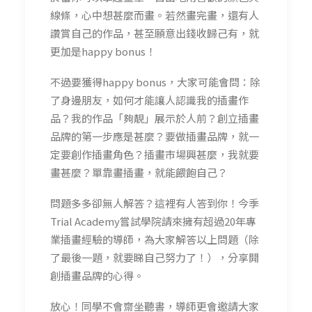
線條，心中想甚麼而畫。若然畫完畫，還有人
讚賞自己的作品，甚至願意出錢收歸己有，就
更加是happy bonus！
不過要獲得happy bonus，大家可能會問：除
了身邊朋友，如何才能讓人認識我的插畫作
品？我的作品「夠靚」展示於人前？創立插畫
品牌的第一步應是甚麼？要做插畫品牌，就一
定要創作插畫角色？插畫市場興甚麼，我就要
畫甚麼？單靠畫插畫，就能餵飽自己？
問題多多卻無人解答？這裡有人答到你！今季
Trial Academy嘗試學院請來擁有超過20年專
業插畫經驗的導師，為大家解答以上問題（除
了最後一題，就要睇自己努力了！），分享開
創插畫品牌的心得。
放心！同學不會齋坐聽書，導師更會邀請大家