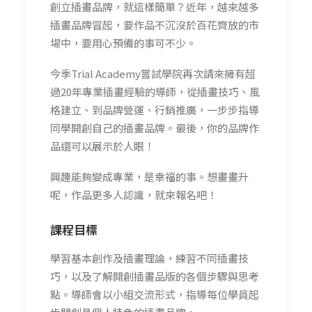
創立插畫品牌，就這樣簡單？近年，越來越多
插畫品牌冒起，要作品不沉沒於百花齊放的市
場中，要用心預備的事可不少。
今季Trial Academy嘗試學院再次請來擁有超
過20年專業插畫經驗的導師，從插畫技巧、風
格建立、到品牌營運、行銷推廣，一步步指導
同學開創自己的插畫品牌。最後，你的品牌作
品還可以展示於人眼！
興趣能夠變成專業，是幸福的事。想畫畫升
呢，作品更多人認識，就來報名吧！
課程目標
學習基本創作及插畫理論，練習不同插畫技
巧，以及了解開創插畫品版的各個步驟與思考
點。導師會以小組交流形式，指導每位學員起