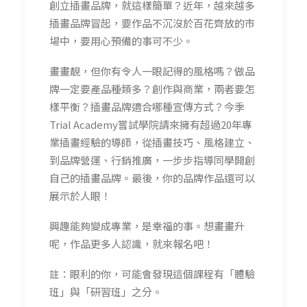
創立插畫品牌，就這樣簡單？近年，越來越多
插畫品牌冒起，要作品不沉沒於百花齊放的市
場中，要用心預備的事可不少。
畫畫靚，但你有令人一眼記得的風格嗎？做品
牌一定要產品種類多？創作與商業，兩者要怎
樣平衡？插畫品牌適合哪種宣傳方式？今季
Trial Academy嘗試學院請來擁有超過20年專
業插畫經驗的導師，從插畫技巧、風格建立、
到品牌營運、行銷推廣，一步步指導同學開創
自己的插畫品牌。最後，你的品牌作品還可以
展示於人眼！
興趣能夠變成專業，是幸福的事。想畫畫升
呢，作品更多人認識，就來報名吧！
註：眼利的你，可能會發現這個課程有「體驗
班」與「研習班」之分。