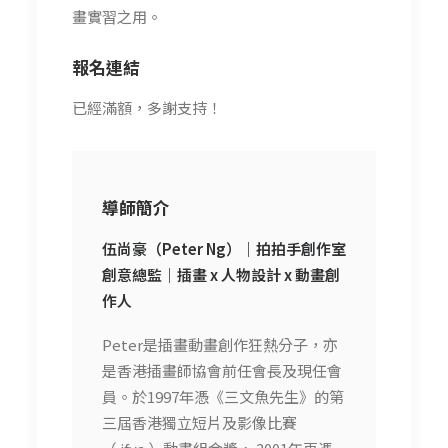
畫實習之用。
報名連結
已經滿額，多謝支持！
導師簡介
伍尚豪（Peter Ng）｜
拍拍手創作室
創意總監｜
插畫 x 人物設計 x 動畫創
作人
Peter是插畫動畫創作狂熱分子，亦
是香港插畫師協會前任會長及現任會
員。於1997年憑《三文魚先生》的第
三屆香港獨立短片及影像比賽