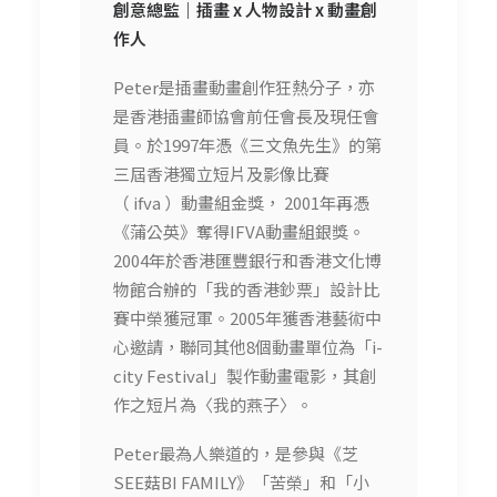
創意總監｜
插畫 x 人物設計 x 動畫創
作人
Peter是插畫動畫創作狂熱分子，亦
是香港插畫師協會前任會長及現任會
員。於1997年憑《三文魚先生》的第
三屆香港獨立短片及影像比賽
（ ifva ）動畫組金獎， 2001年再憑
《蒲公英》奪得IFVA動畫組銀獎。
2004年於香港匯豐銀行和香港文化博
物館合辦的「我的香港鈔票」設計比
賽中榮獲冠軍。2005年獲香港藝術中
心邀請，聯同其他8個動畫單位為「i-
city Festival」製作動畫電影，其創
作之短片為〈我的燕子〉。
Peter最為人樂道的，是參與《芝
SEE菇BI FAMILY》「苦榮」和「小