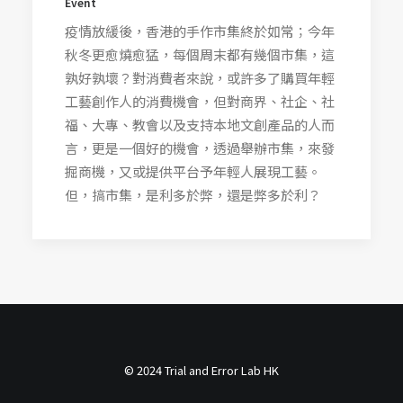
Event
疫情放緩後，香港的手作市集終於如常；今年
秋冬更愈燒愈猛，每個周末都有幾個市集，這
孰好孰壞？對消費者來說，或許多了購買年輕
工藝創作人的消費機會，但對商界、社企、社
福、大專、教會以及支持本地文創產品的人而
言，更是一個好的機會，透過舉辦市集，來發
掘商機，又或提供平台予年輕人展現工藝。
但，搞市集，是利多於弊，還是弊多於利？
© 2024 Trial and Error Lab HK