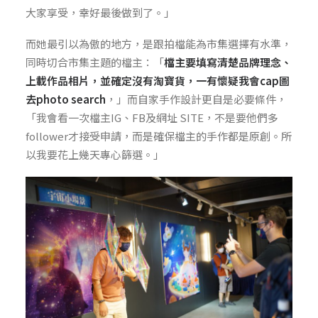
大家享受，幸好最後做到了。」
而她最引以為傲的地方，是跟拍檔能為市集選擇有水準，
同時切合市集主題的檔主：「
檔主要填寫清楚品牌理念、
上載作品相片，並確定沒有淘寶貨，一有懷疑我會cap圖
去photo search
，」
而自家手作設計更自是必要條件，
「
我會看一次檔主IG、
FB及
網址
SITE，不是要他們多
follower才接受申請，而是確保檔主的手作
都是原創。所
以我要花上幾天專心篩選。」