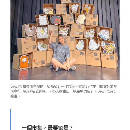
Dewil與拍檔剛舉辦的「喵喵喵」手作市集，邀請17位本地插畫師於地
內舉行「紙箱喵喵展覽」，各人繪畫出「紙箱中的貓」，Dewil也有份
繪畫。
一個市集，最
要
緊是？