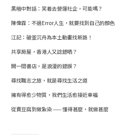
黑暗中對話：笑着去營運社企，可能嗎？
陳偉霖：不過Error人生，就要找到自己的顏色
江記：破釜沉舟為本土動畫找新路！
共享房屋，香港人又諗錯哂？
開一間書店，是浪漫的錯誤？
尋找職志之旅，就是尋找生活之道
擁有得愈少物質，我們生活愈接近幸褔
從賣豆腐到做紮染 —— 懂得甚麼，就做甚麼