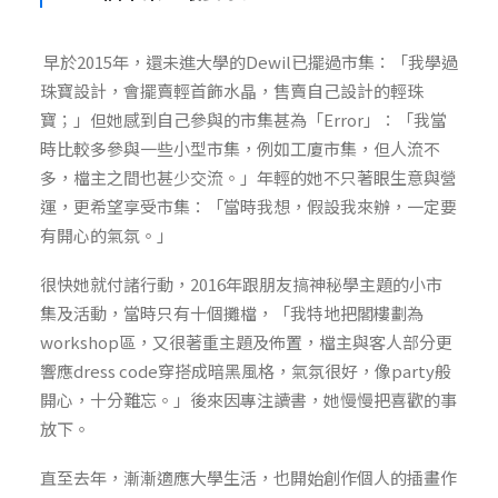
早於
2015年，還未進大學的
Dewil已
擺過市集：「我學過
珠寶設計，會擺賣輕首飾水晶，售賣自己設計的輕珠
寶；」但她感到自己參與的市集甚為「Err
or」
：「我當
時比較多參與一些小型市集，例如工廈市集，但人流不
多，檔主之間也甚少交流。」年輕的她不只著眼生意與營
運，更希望享受市集：「當時我想，假設我來辦，一定要
有開心的氣氛。」
很快她就付諸行動，
2016年
跟朋友搞神秘學主題的小市
集及活動，當時只有十個攤檔，「我特地把閣樓劃為
workshop
區，又很著重主題及佈置，檔主與客人部分更
響應dress
code穿搭成暗黑風格，氣氛很好
，像
party般
開心
，十分難忘。」後來因專注讀書，她慢慢把喜歡的事
放下。
直至去年，漸漸適應大學生活，也開始創作個人的插畫作