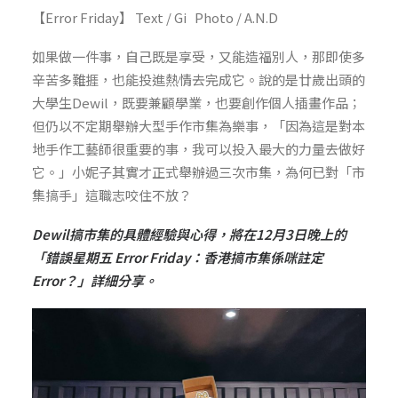
【Error Friday】 Text / Gi Photo / A.N.D
如果做一件事，自己既是享受，又能造福別人，那即使多
辛苦多難捱，也能投進熱情去完成它。說的是廿歲出頭的
大學生
Dewil
，既要兼顧學業，也要創作個人插畫作品；
但仍以不定期舉辦大型手作市集為樂事，「因為這是對本
地
手作工藝師很重要的事，我可以投入最大的力量去做好
它。」小妮子其實才正式舉辦過三次市集，為何已對「市
集搞手」這職志咬住不放？
Dewil搞市集的具體經驗與心得，將在12月3日晚上的
「錯誤星期五 Error Friday：香港搞市集係咪註定
Error？」
詳細分享。