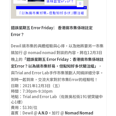
錯誤星期五 Error Friday ︳香港搞市集係咪註定
Error？
Dewil 搞市集的具體經驗與心得，以及她將要另一市集
搞加行 @ nomad nomad 對談的內容，將在12月3日
晚上的
「錯誤星期五 Error Friday：香港搞市集係咪註
定Error？以為搞市集好易，但點知好多伏關注組」
，
與Trial and Error Lab手作市集策劃人阿絹詳細分享。
到時一起到來，交流大家對於市集Error的經驗啦！
日期：2021年12月3日（五）
時間：7:30pm-9:30pm
地點：Trial and Error Lab（佐敦吳松街191號突破中
心1樓）
費用：$130/位
嘉賓：
Dewil @
A.N.D
，
加行 @
Nomad Nomad