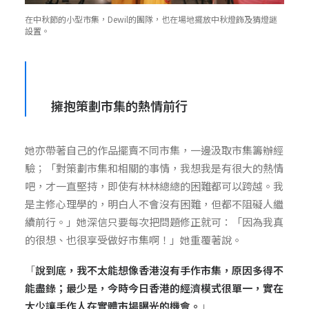
在中秋節的小型市集，Dewil的團隊，也在場地擺放中秋燈飾及猜燈謎
設置。
擁抱策劃市集的熱情前行
她亦帶著自己的作品擺賣不同市集，一邊汲取市集籌辦經
驗；「對策劃市集和相關的事情，我想我是有很大的熱情
吧，才一直堅持，即使有林林總總的困難都可以跨越。我
是主修心理學的，明白人不會沒有困難，但都不阻礙人繼
續前行。」她深信只要每次把問題修正就可：「因為我真
的很想、也很享受做好市集啊！」她重覆著說。
「
說到底，我不太能想像香港沒有手作市集，原因多得不
能盡錄；最少是，今時今日香港的經濟模式很單一，實在
太少讓手作人在實體市場曝光的機會。
」