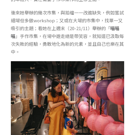
後來她舉辦的幾次市集，與拍檔一一改進缺失，例如嘗試
細場但多做workshop；又或在大場的市集中，找單一又
吸引的主題；看她在上週末（20-21/11）舉辦的「
喵喵
喵
」手作市集，在場中遊走總是帶笑容，就知道已汲取每
次失敗的經驗，勇敢地化為新的元素，並且自己也樂在其
中。