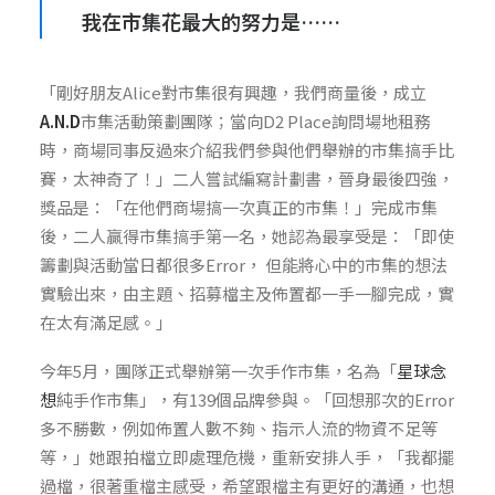
我在市集花最大的努力是……
「剛好朋友Alice對市集很有興趣，我們商量後，成立
A.N.D
市集活動策劃團
隊；當向D
2 Place詢問場地租務
時
，商場同事反過來介紹我們參與他們舉辦的市集搞手比
賽，太神奇了！」二人嘗試編寫計劃書，晉身最後四強，
獎品是：「在他們商場搞一次真正的市集！」完成市集
後，二人贏得市集搞手第一名，她認為最享受是：「即使
籌劃與活動當日都很多Error， 但能將心中的市集的想法
實驗出來，由主題、招募檔主及佈置都一手一腳完成，實
在太有滿足感。」
今年5月，團隊正式舉辦第一次手作市集，名為「
星球念
想
純手作市集」，有139個品牌參與。「回想那次的
Error
多不勝數
，例如佈置人數不夠、指示人流的物資不足等
等，」她跟拍檔立即處理危機，重新安排人手，「我都擺
過檔，很著重檔主感受，希望跟檔主有更好的溝通，也想