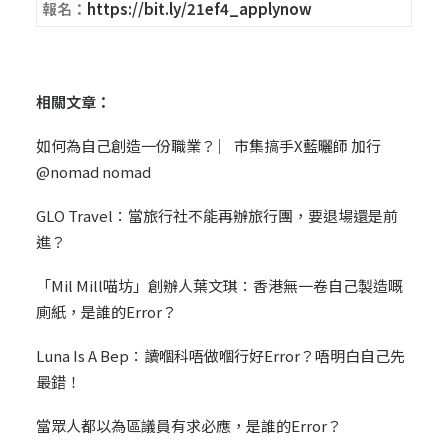
報名：
https://bit.ly/21ef4_applynow
相關文章：
如何為自己創造一份職業？ ︳市集搞手X藍曬師 加行
@nomad nomad
GLO Travel：當旅行社不能再辦旅行團，要退場還是前
進？
「Mil Mill喵坊」創辦人葉文琪：香港無一卷自己製造嘅
廁紙，是誰的Error？
Luna Is A Bep：讀嗰科唔做嗰行好Error？唔明白自己先
最錯！
當眾人都以為區議員有求必應，是誰的Error？