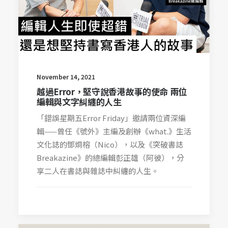
November 14, 2021
越過Error，堅守說香港故事的使命 兩位
編輯與文字糾纏的人生
「錯誤星期五Error Friday」邀請兩位資深編
輯——曾任《號外》主編及創辦《what.》生活
文化誌的鄧烱榕（Nico），以及《突破書誌
Breakazine》的總編輯彭正雄（阿彼），分
享二人在書誌與雜誌中糾纏的人生。