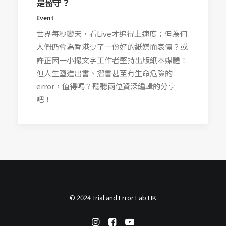
是留守？
Event
世界每秒變天，看Live才追得上速度；但為何
人們仍會為香港少了一份好的紙媒而哀傷？或
許正因一小撮文字工作者堅持出版紙本媒體！
但人生墮進出書、摺書甚至有生命危險的
error，值得嗎？聽聽兩位資深編輯的分享
吧！
© 2024 Trial and Error Lab HK