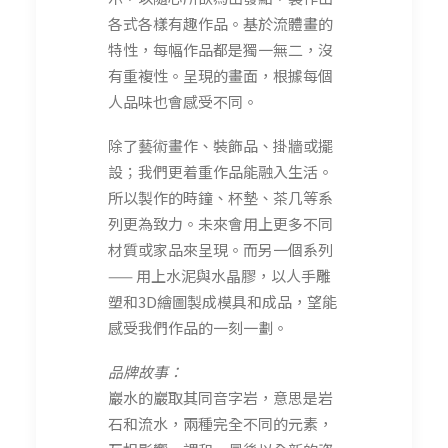
各式各樣有趣作品。基於流體畫的
特性，每幅作品都是獨一無二，沒
有重複性。呈現的畫面，根據每個
人品味也會感受不同。
除了藝術畫作、裝飾品、掛牆或擺
設；我們更着重作品能融入生活。
所以製作的時鐘、杯墊、茶几等系
列更為致力。未來會用上更多不同
材質或家品來呈現。而另一個系列
—— 用上水泥與水晶膠，以人手雕
塑和3D繪圖製成模具和成品，望能
感受我們作品的一刻一劃。
品牌故事：
巖水的巖取其同音字岩，意思是岩
石和流水，兩種完全不同的元素，