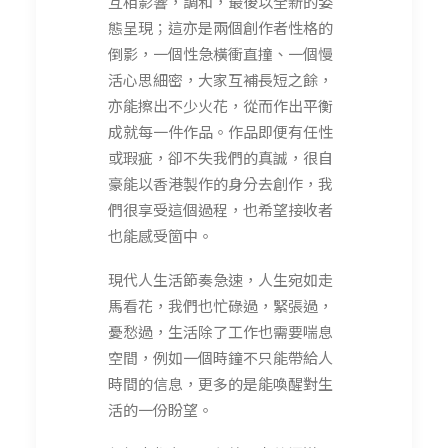
互相影響，調和，最後以全新的姿
態呈現；這亦是兩個創作者性格的
倒影，一個性急橫衝直撞、一個慢
活心思細密，大家互補長短之餘，
亦能擦出不少火花，從而作出平衡
成就每一件作品。作品即便有任性
或瑕疵，卻不失我們的真誠，很自
豪能以香港製作的身分去創作，我
們很享受這個過程，也希望接收者
也能感受箇中。
現代人生活節奏急速，人生宛如走
馬看花，我們也忙碌過，緊張過，
憂愁過，生活除了工作也需要喘息
空間，例如一個時鐘不只能帶給人
時間的信息，更多的是能喚醒對生
活的一份盼望。