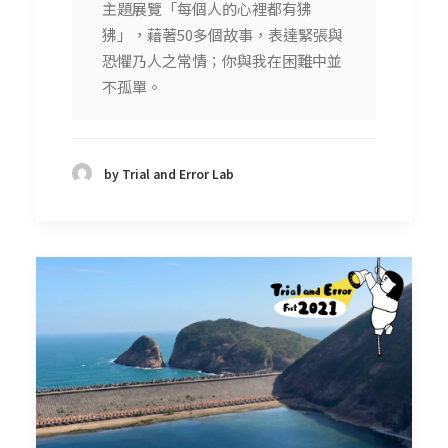
主題展覽「每個人的心裡都有狒
狒」，藉著50多個故事，表達緊張與
恐懼乃人之常情；你與我在困難中並
不孤單。
by Trial and Error Lab