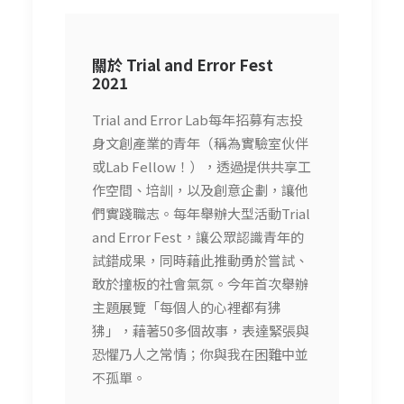
關於 Trial and Error Fest
2021
Trial and Error Lab每年招募有志投
身文創產業的青年（稱為實驗室伙伴
或Lab Fellow！），透過提供共享工
作空間、培訓，以及創意企劃，讓他
們實踐職志。每年舉辦大型活動Trial
and Error Fest，讓公眾認識青年的
試錯成果，同時藉此推動勇於嘗試、
敢於撞板的社會氣氛。今年首次舉辦
主題展覽「每個人的心裡都有狒
狒」，藉著50多個故事，表達緊張與
恐懼乃人之常情；你與我在困難中並
不孤單。