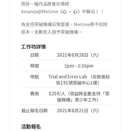
而另一幅作品將會在導師
Amanda@Metime《
心 • 心
》中展出 ）！
為支持突破機構日常營運，Metime將不扣除
成本，全數收入捐予突破機構。
工作坊詳情
日期
2021年8月28日（六）
時間
2pm - 3:30pm
地點
Trial and Error Lab （佐敦吳松
街191號突破中心1樓）
費用
$250/人（收益將全數支持「突
破機構」青少年工作）
截止報名日期
2021年8月21日（六）
活動報名