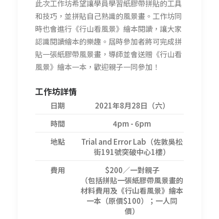
此次工作坊希望讓學員學習紙膠帶拼貼的工具
和技巧，並拼貼自己熟識的風景畫。工作坊同
時也會進行《行山看風景》繪本閱讀，讓大家
認識閱讀繪本的樂趣。
屆時參加者將可完成
拼
貼一張紙膠帶風景畫，導師並會送贈《行山看
風景》繪本一本，歡迎親子一同參加！
工作坊詳情
日期
2021年8月28日（六）
時間
4pm - 6pm
地點
Trial and Error Lab（佐敦吳松
街191號突破中心1樓）
費用
$200／一對親子
（包括拼貼一張紙膠帶風景畫的
材料費用及《行山看風景》繪本
一本（原價$100）；一人同
價）