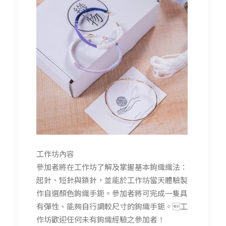
工作坊內容
參加者將在工作坊了解及掌握基本鉤織織法：
起針、短針與鎖針，並能於工作坊當天體驗製
作自選顏色鉤織手鈪。參加者將可完成一隻具
有彈性、能夠自行調較尺寸的鉤織手鈪。工
作坊歡迎任何未有鉤織經驗之參加者！