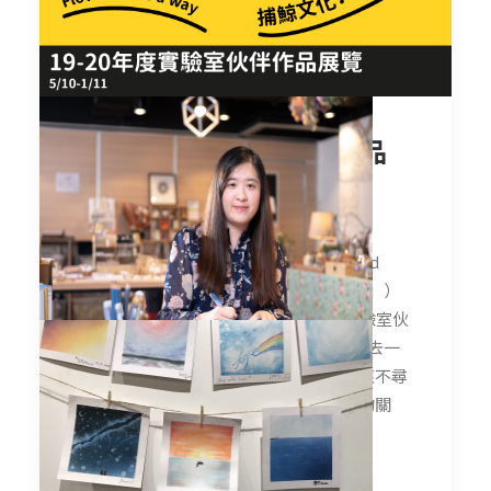
19-20年度實驗室伙伴作品
展覽 @ Trial and Error
Fest 2020
每年的公眾活動也是一個平台讓 Trial and
Error Lab 計劃參加者（稱「實驗室伙伴」）
展示其試錯成果。過去一屆共有16位實驗室伙
伴，而當中有7位將以展覽的形式呈現過去一
年的成長與創作，望「如常創作」去回應不尋
常的環境，透過其作品表達對不同議題的關
注。
末頂