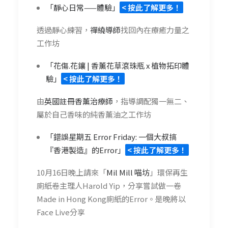
「靜心日常——體驗」
< 按此了解更多！
透過靜心練習，
禪繞導師
找回內在療癒力量之
工作坊
「花傷.花鑲 | 香薰花草滾珠瓶 x 植物拓印體
驗」
< 按此了解更多！
由
英國註冊香薰治療師
，指導調配獨一無二、
屬於自己香味的純香薰油之工作坊
「錯誤星期五 Error Friday: 一個大叔搞
『香港製造』的Error」
< 按此了解更多！
10月16日晚上請來「
Mil Mill 喵坊
」環保再生
廁紙卷主理人Harold Yip，分享嘗試做一卷
Made in Hong Kong廁紙的Error。是晚將以
Face Live分享