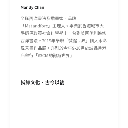
Mandy Chan
全職⻄洋書法及插畫家，品牌
「Mstandforc」主理⼈。畢業於香港城市⼤
學環保政策社會科學學⼠，曾到英國伊利進修
⻄洋書法。2019年舉辦「微縮世界」個⼈⽔彩
風景畫作品展，亦剛於今年9-10月於誠品香港
店舉行「#3CM的微縮世界」。
捕鯨文化．古今以後