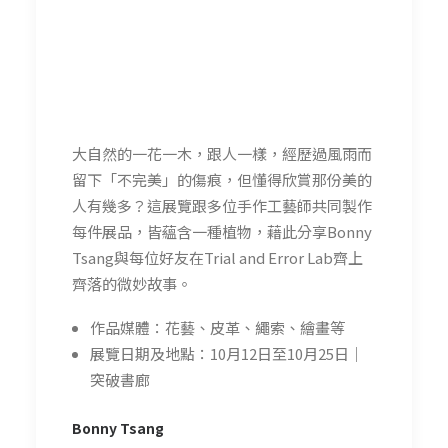
大自然的一花一木，跟人一樣，經歷過風雨而
留下「不完美」的傷痕，但懂得欣賞那份美的
人有幾多？這展覽跟多位手作工藝師共同製作
每件展品，皆蘊含一種植物，藉此分享Bonny
Tsang與每位好友在Trial and Error Lab齊上
齊落的微妙故事。
作品媒體：花藝、皮革、繩索、繪畫等
展覽日期及地點：10月12日至10月25日｜
突破書廊
Bonny Tsang