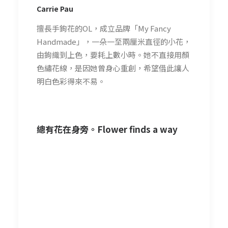
Carrie Pau
擅長手鉤花的OL，成立品牌「My Fancy
Handmade」，一朵一至兩厘米直徑的小花，
由鉤織到上色，要耗上數小時。她不直接用顏
色繡花線，是因她曾身心重創，希望借此讓人
明白色彩得來不易。
總有花在身旁。Flower finds a way