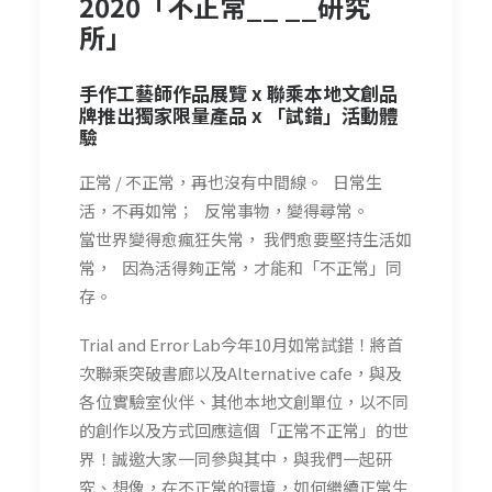
2020「不正常__ __研究
所」
手作工藝師作品展覽 x 聯乘本地文創品
牌推出獨家限量產品 x 「試錯」活動體
驗
正常 / 不正常，再也沒有中間線。 日常生
活，不再如常； 反常事物，變得尋常。
當世界變得愈瘋狂失常， 我們愈要堅持生活如
常， 因為活得夠正常，才能和「不正常」同
存。
Trial and Error Lab今年10月如常試錯！將首
次聯乘突破書廊以及Alternative cafe，與及
各位實驗室伙伴、其他本地文創單位，以不同
的創作以及方式回應這個「正常不正常」的世
界！誠邀大家一同參與其中，與我們一起研
究、想像，在不正常的環境，如何繼續正常生