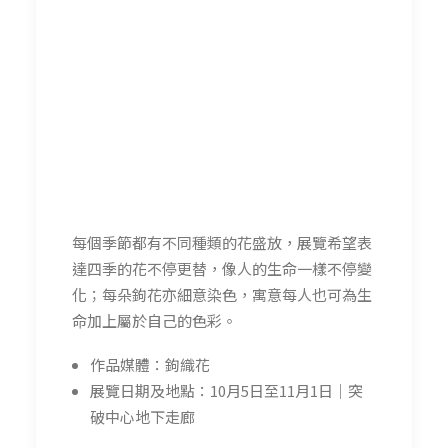
每個季節都有不同種類的花盛放，展覽希望表
達四季的花不停更替，像人的生命一樣不停變
化；每朵鉤花亦細意染色，寓意每人也可為生
命加上屬於自己的色彩。
作品媒體：鉤織花
展覽日期及地點：10月5日至11月1日｜突
破中心地下走廊