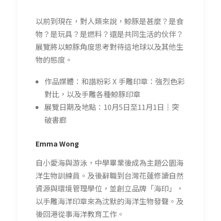
以前到現在，對人類來說，鯨豚是甚麼？是食
物？是玩具？是燃料？還是共同生活的伙伴？
展覽將以鯨豚角度思考對待這地球以及其他生
物的態度。
作品媒體：和諧粉彩 X 手雕印章：強烈色彩
對比，以及手雕各種鯨豚印章
展覽日期及地點：10月5日至11月1日｜突
破書廊
Emma Wong
自小愛海與游泳，中學畢業後成為主題公園海
洋生物訓練員。及後辭職到台灣花蓮修讀自然
資源與環境管理學位，並創立品牌「海印」，
以手雕海洋印章來為沈默的海洋生物發聲。及
後回港從事海洋教育工作。