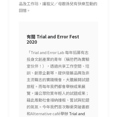
品及工作坊，讓祖父／母跟孫兒有快樂互動的
回憶。
有關 Trial and Error Fest
2020
「Trial and Error Lab 每年招募有志
投身文創產業的青年（稱他們為實驗
室伙伴！），透過共享工作空間、培
訓、創意企劃等，提供發展品牌及非
主流職志的實踐機會，大膽展開試錯
旅程。而每年我們都會舉辦成果展
覽，讓公眾欣賞年輕人的試錯成果；
藉此推動社會接納撞板、嘗試與犯錯
的氣氛。今年我們首次聯乘突破書廊
和Alternative café舉辦
Trial and