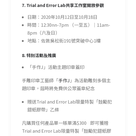
7. Trial and Error Lab共享工作室開放參觀
日期：2020年10月12日至10月18日
時間：12:30nn-7pm （一至五）｜11am-
8pm（六及日）
地點：佐敦吳松街191號突破中心1樓
8. 特別活動及推廣
「手作J」活動主題印章蓋印
手雕印章工藝師「
手作J
」為活動雕刻多個主
題印章，屆時將免費供公眾蓋章紀念
贈送Trial and Error Lab限量特製「鼓勵犯
錯紙膠帶」乙條
凡購買任何產品單一賬單滿$300 即可獲贈
Trial and Error Lab限量特製「鼓勵犯錯紙膠