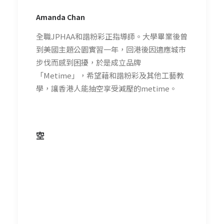
Amanda Chan
全職JPHAA和諧粉彩正指導師。大學畢業後曾
到美國主題公園實習一年，回港後因適應城市
步伐而感到困擾，於是成立品牌
「Metime」，希望藉和諧粉彩及其他工藝教
學，讓香港人能抽空享受減壓的metime。
空