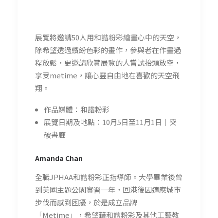
展覽將邀請50人用和諧粉彩繪畫心中的天空，
除希望透過繽紛色彩的畫作，參與者在作畫過
程放鬆，更邀請欣賞展覽的人嘗試抬頭放空，
享受metime，讓心靈自由地在喜歡的天空飛
翔。
作品媒體：和諧粉彩
展覽日期及地點：10月5日至11月1日｜突
破書廊
Amanda Chan
全職JPHAA和諧粉彩正指導師。大學畢業後曾
到美國主題公園實習一年，回港後因適應城市
步伐而感到困擾，於是成立品牌
「Metime」，希望藉和諧粉彩及其他工藝教