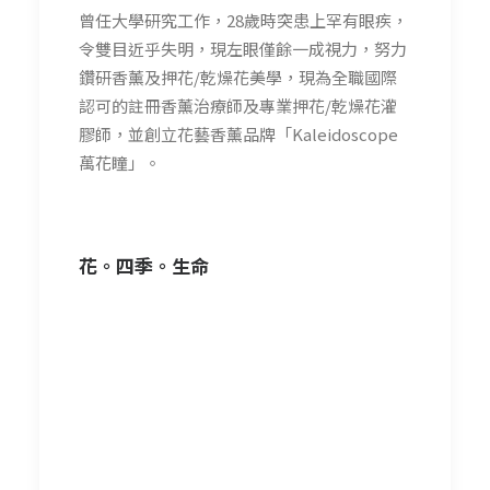
曾任大學研究工作，28歲時突患上罕有眼疾，
令雙目近乎失明，現左眼僅餘一成視力，努力
鑽研香薰及押花/乾燥花美學，現為全職國際
認可的註冊香薰治療師及專業押花/乾燥花灌
膠師，並創立花藝香薰品牌「Kaleidoscope
萬花瞳」。
花。四季。生命