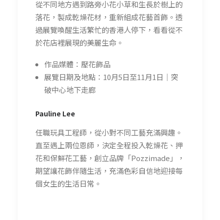
從不同地方遇到路旁小花小草和生長於樹上的
落花，製成乾燥花材，重新組成花藝首飾。透
過展覽喚醒生活繁忙的香港人停下，看看從不
於花店裡展現的美麗生命。
作品媒體：壓花飾品
展覽日期及地點：10月5日至11月1日｜突
破中心地下走廊
Pauline Lee
任職玩具工程師，從小對不同工藝充滿興趣。
直至遇上兩位恩師，決定全程投入乾燥花、押
花和保鮮花工藝，創立品牌「Pozzimade」，
期望讓花飾伴隨生活，充滿色彩自信地迎接每
個女生的生活日常。