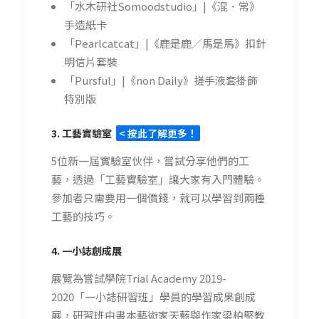
「水木研社Somoodstudio」|《混．常》
手造紙卡
「Pearlcatcat」|《鹿是鹿／馬是馬》扣針
明信片套裝
「Pursful」|《non Daily》搓手液套掛飾
特別版
3.
工藝實驗室
< 按此了解更多！
5位新一屆實驗室伙伴，嘗試分享他們的工
藝，透過「工藝實驗室」讓大家有入門體驗。
參加者只需要用一個價錢，就可以學習到兩種
工藝的技巧。
4. 一小誌創成展
展覽為嘗試學院Trial Academy 2019-
2020「一小誌研習班」學員的學習成果創成
展，研習班由書本藝術家天藍與作家梁柏堅教