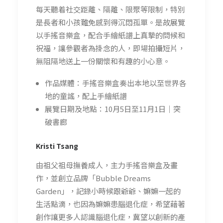
每天聽着社交距離、隔離、限聚等限制，特別
是長者和小孩難免感到得沉悶孤單。是故展覽
以手搖音樂盒，配合手繪紙譜上真摯的問候和
祝福，讓參觀者為掛念的人，即場拍攝短片，
無阻隔地送上一份關懷和有趣的小心意。
作品媒體：手搖音樂盒奏出本地以至世界各
地的童謠，配上手繪紙譜
展覽日期及地點：10月5日至11月1日｜突
破書廊
Kristi Tsang
由祖父祖母撫養成人，主力手搖音樂盒及畫
作，並創立品牌「Bubble Dreams
Garden」，記錄小時候跟爺爺、嫲嫲一起的
生活點滴，也因為嫲嫲患腦退化症，希望藉著
創作讓更多人認識腦退化症，冀望以創新的產