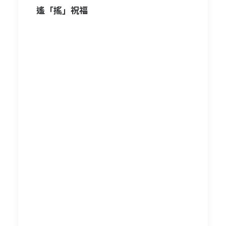
遙「搖」祝福