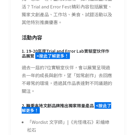
活？Trial and Error Fest精彩內容包括展覽、
獨家文創產品、工作坊、美食、試錯活動以及
其他特別推廣優惠。
活動內容
1.
19-20年度Trial and Error Lab實驗室伙伴作
品展覽
<按此了解更多！
過去一屆的7位實驗室伙伴，會以展覽呈現過
去一年的成長與創作，望「如常創作」去回應
不尋常的環境，透過其作品表達對不同議題的
關注。
2.
聯乘本地文創品牌推出獨家限量產品
<按此了
解更多！
「Wordist 文字師」|《光怪魂石》彩繪綠
松石