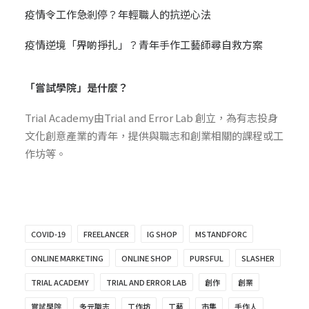
疫情令工作急剎停？年輕職人的抗逆心法
疫情逆境「畀啲掙扎」？青年手作工藝師尋自救方案
「嘗試學院」是什麼？
Trial
Academy由
Trial and Error Lab
創立，為有志投身
文化創意產業的青年，提供與職志和創業相關的課程或工
作坊等。
COVID-19
FREELANCER
IG SHOP
MSTANDFORC
ONLINE MARKETING
ONLINE SHOP
PURSFUL
SLASHER
TRIAL ACADEMY
TRIAL AND ERROR LAB
創作
創業
嘗試學院
多元職志
工作坊
工藝
市集
手作人