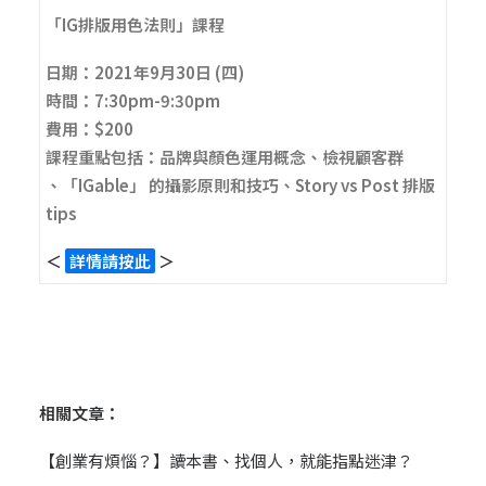
「IG排版用色法則」課程
日期：2021年9月30日 (四)
時間：7:30pm-9:30pm
費用：$200
課程重點包括：品牌與顏色運用概念、檢視顧客群
、「IGable」 的攝影原則和技巧、Story vs Post 排版
tips
＜
詳情請按此
＞
相關文章：
【創業有煩惱？】讀本書、找個人，就能指點迷津？