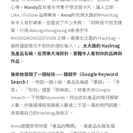
心得。
Mandy
起初會在市集不停派發卡片，讓人立即
Like / Follow 品牌專頁。
Anna
則先用大路的#Hashtag
來令人易於尋索，但嘗試了不少失敗：「初時我不知怎樣
寫，只用 #designhongkong #香港手作
#HONGKONGDESIGN 之類。選擇太泛濫的 Hashtag ，
最終還是吸引不到你的潛在客人。」
太大路的 Hashtag
及產品名稱，反而像大海撈針，更難令人看到你的品牌與
作品
。
後來她發現了一個秘技—— 關鍵字（Google
Keyword
Search ）
。例如一個小袋，產品名稱是「筆袋」、「手
袋」、「包包」還是「收納袋」？她會先去Google
Search 一下熱搜Keywords，找出近似產品的每月搜尋
人數，然後選擇經常搜尋人數達二千至一萬的熱門詞彙，
來寫進自己的Hashtag及帖文 。
Anna提醒即使你是「產品的媽媽」，寫產品名稱及描