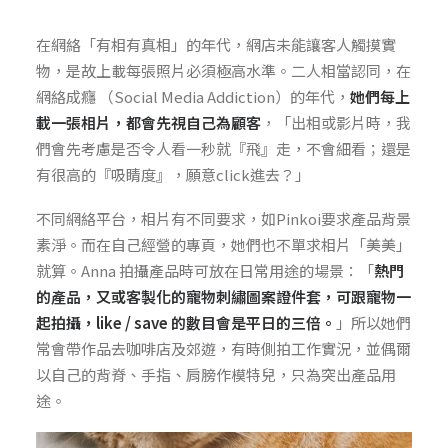
在網絡「有相有真相」的年代，網店未能讓客人觸摸實
物，是故上載每張照片必須極高水準。二人相當認同，在
網絡成癮 （Social Media Addiction）的年代，
她們每上
載一張相片，都會先視自己為顧客
，「出相或影片時，我
們會先考慮是否令人看一秒就『飛』走，不會細看；還是
有很高的『吸睛度』，願意click進去？」
不同網絡平台，相片有不同要求，如Pinkoi要求產品背景
素淨。而在自己經營的專頁，她們也不單求相片「美美」
就算。Anna 拍攝產品時可放在日常用途的場景：「
熱門
的產品，又或客製化的寵物刺繡圖案證件套，可跟寵物一
起拍攝，like / save 的數目會是平日的三倍。
」所以她們
常會帶作品去咖啡店及郊遊，有時側拍工作實況，並偶爾
以自己的背脊、手指、肩膀作模特兒，只為突出產品用
途。