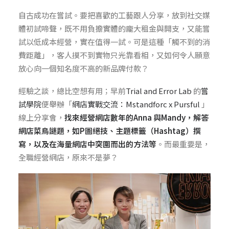
自古成功在嘗試。要把喜歡的工藝跟人分享，放到社交媒
體初試啼聲，既不用負擔實體的龐大租金與開支，又能嘗
試以低成本經營，實在值得一試。可是這種「觸不到的消
費距離」，客人摸不到實物只光靠看相，又如何令人願意
放心向一個知名度不高的新品牌付款？
經驗之談，總比空想有用；早前
Trial and Error Lab
的
嘗
試學院
便舉辦「
網店實戰交流：Mstandforc x Pursful
」
線上分享會，
找來經營網店數年的Anna 與Mandy，解答
網店菜鳥謎題，如P圖絕技、主題標籤（Hashtag）撰
寫，以及在海量網店中突圍而出的方法等
。而最重要是，
全職經營網店，原來不是夢？