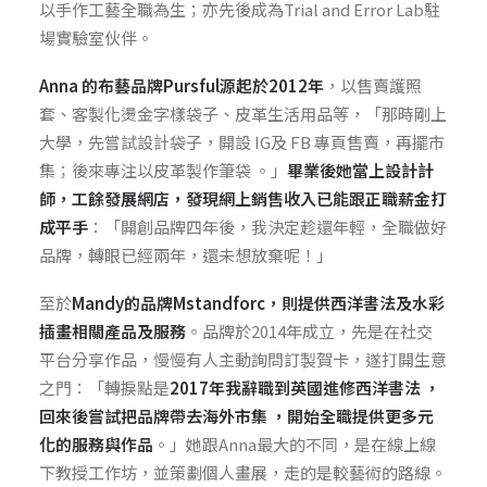
以手作工藝全職為生；亦先後成為Trial and Error Lab駐
場實驗室伙伴。
Anna 的布藝品牌
Pursful
源起於2012年
，以售賣護照
套、客製化燙金字樣袋子、皮革生活用品等，「那時剛上
大學，先嘗試設計袋子，開設 IG及 FB 專頁售賣，再擺市
集；後來專注以皮革製作筆袋 。」
畢業後她當上設計計
師，工餘發展網店，發現網上銷售收入已能跟正職薪金打
成平手
：「開創品牌四年後，我決定趁還年輕，全職做好
品牌，轉眼已經兩年，還未想放棄呢！」
至於
Mandy的品牌
Mstandforc
，則提供西洋書法及水彩
插畫相關產品及服務
。品牌於2014年成立，先是在社交
平台分享作品，慢慢有人主動詢問訂製賀卡，遂打開生意
之門：「轉捩點是
2017年我辭職到英國進修西洋書法 ，
回來後嘗試把品牌帶去海外市集 ，開始全職提供更多元
化的服務與作品
。」她跟Anna最大的不同，是在線上線
下教授工作坊，並策劃個人畫展，走的是較藝術的路線。