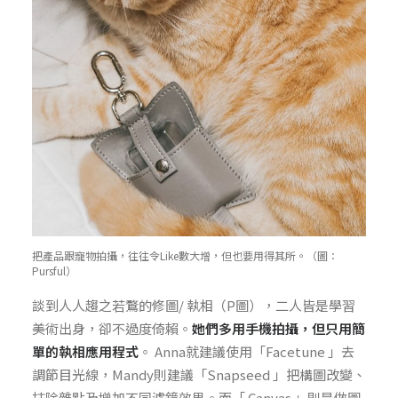
把產品跟寵物拍攝，往往令Like數大增，但也要用得其所。（圖：
Pursful）
談到人人趨之若鶩的修圖/ 執相（P圖），二人皆是學習
美術出身，卻不過度倚賴。
她們多用手機拍攝，但只用簡
單的執相應用程式
。 Anna就建議使用「Facetune 」去
調節目光線，Mandy則建議「Snapseed 」把構圖改變、
抹除雜點及增加不同濾鏡效果。而「 Canvas 」則是做圖