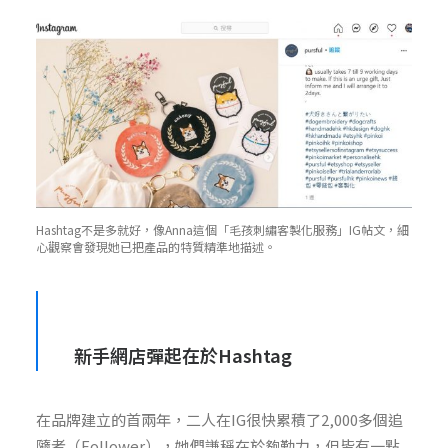
Hashtag不是多就好，像Anna這個「毛孩刺繡客製化服務」IG帖文，細
心觀察會發現她已把產品的特質精準地描述。
新手網店彈起在於Hashtag
在品牌建立的首兩年，二人在IG很快累積了2,000多個追
隨者（Follower），她們謙稱在於夠勤力，但皆有一點