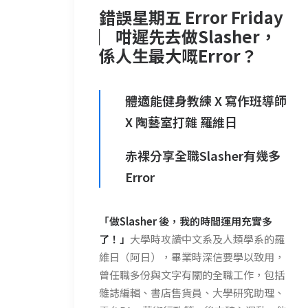
錯誤星期五 Error Friday
︳咁遲先去做Slasher，
係人生最大嘅Error？
體適能健身教練
X 寫作班導師
X 陶藝室打雜
羅維日
赤裸分享全職Slasher有幾多
Error
「做Slasher 後，我的時間運用充實多
了！」
大學時攻讀中文系及人類學系的羅
維日（阿日），畢業時深信要學以致用，
曾任職多份與文字有關的全職工作，包括
雜誌編輯、書店售貨員、大學研究助理、