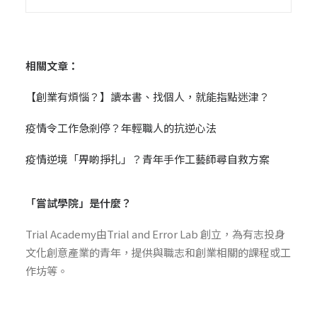
相關文章：
【創業有煩惱？】讀本書、找個人，就能指點迷津？
疫情令工作急剎停？年輕職人的抗逆心法
疫情逆境「畀啲掙扎」？青年手作工藝師尋自救方案
「嘗試學院」是什麼？
Trial
Academy由
Trial and Error Lab
創立，為有志投身
文化創意產業的青年，提供與職志和創業相關的課程或工
作坊等。