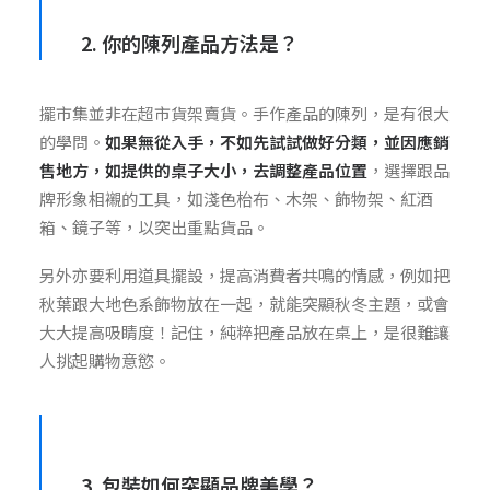
2. 你的陳列產品方法是？
擺市集並非在超市貨架賣貨。手作產品的陳列，是有很大
的學問。
如果無從入手，不如先試試做好分類，並因應銷
售地方，如提供的桌子大小，去調整產品位置
，選擇跟品
牌形象相襯的工具，如淺色枱布、木架、飾物架、紅酒
箱、鏡子等，以突出重點貨品。
另外亦要利用道具擺設，提高消費者共鳴的情感，例如把
秋葉跟大地色系飾物放在一起，就能突顯秋冬主題，或會
大大提高吸睛度！記住，純粹把產品放在桌上，是很難讓
人挑起購物意慾。
3. 包裝如何突顯品牌美學？