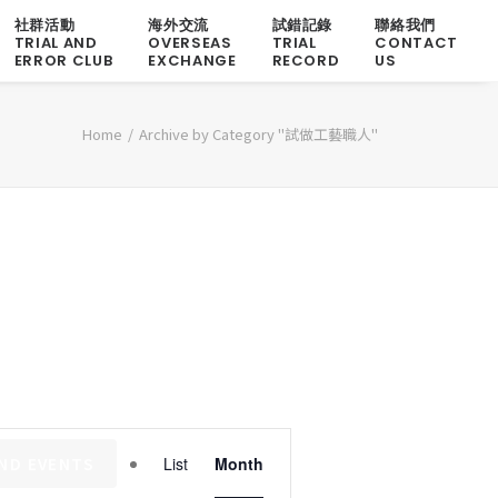
社群活動
海外交流
試錯記錄
聯絡我們
TRIAL AND
OVERSEAS
TRIAL
CONTACT
ERROR CLUB
EXCHANGE
RECORD
US
Home
Archive by Category "試做工藝職人"
Event
IND EVENTS
List
Month
Views