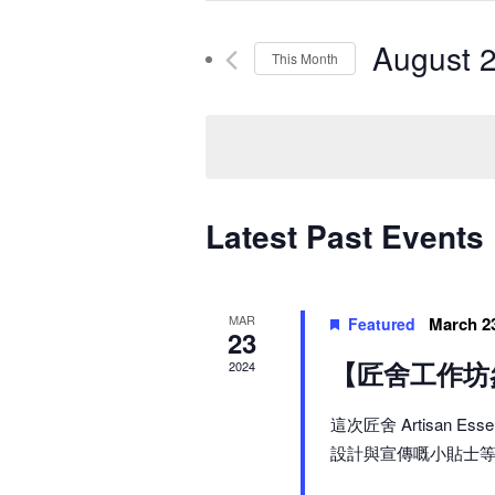
and
Search
for
August 
Views
This Month
Events
Navigation
Select
by
date.
Keyword.
Latest Past Events
MAR
March 2
Featured
23
【匠舍工作坊
2024
這次匠舍 Artisan
設計與宣傳嘅小貼士