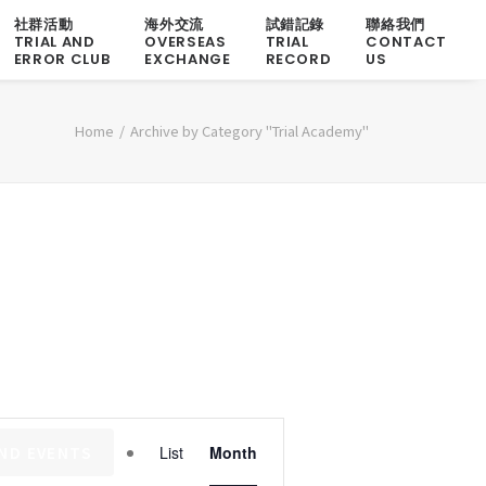
社群活動
海外交流
試錯記錄
聯絡我們
TRIAL AND
OVERSEAS
TRIAL
CONTACT
ERROR CLUB
EXCHANGE
RECORD
US
Home
Archive by Category "Trial Academy"
Event
IND EVENTS
List
Month
Views