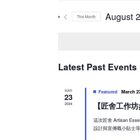
and
Search
for
August 
Views
This Month
Events
Navigation
Select
by
date.
Keyword.
Latest Past Events
MAR
March 2
Featured
23
【匠舍工作坊
2024
這次匠舍 Artisan
設計與宣傳嘅小貼士