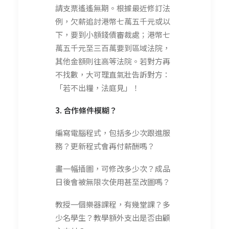
請支票遙遙無期。根據最近修訂法
例，欠薪追討港幣七萬五千元或以
下，要到小額錢債審裁處；港幣七
萬五千元至三百萬要到區域法院，
其他金額則往高等法院。若對方再
不找數，大可理直氣壯告訴對方：
「若不出糧，法庭見」！
3. 合作條件模糊？
編寫電腦程式，包括多少次跟進服
務？更新程式會再付薪酬嗎？
畫一幅插圖，可修改多少次？成品
日後會被無限次使用甚至改圖嗎？
教授一個樂器課程，有幾堂課？多
少名學生？教學額外支出是否由顧