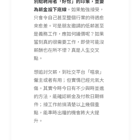
別給
聘用者
「好恰」的印象，並要
為薪金設下底線
。如果勉強接受，
只會令自己甚至整個行業的待遇愈
來愈差。可是朋友邀請的低薪甚至
是義務工作，應如何議價呢？如果
當刻真的很需要工作，即使可能沒
薪酬也在所不惜？真是人生交叉
點。
想追討欠薪，到社交平台「唱衰」
僱主或者有用；但實情已經元氣大
傷。其實今時今日有不少與時並進
的方法，能確認薪金及付款日期條
件；接工作前搞清楚以上幾個重
點，能準時出糧的機會將大大提
升。