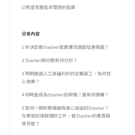
☑希望克服追求理想的孤單
分享內容
1 你決定做Slasher是跟潮流還是陰差陽錯？
2 Slasher與炒散有何分別？
3 明明做過人工高福利好的全職長工，為何甘
心捨棄？
4 何時是成為Slasher的契機？要有何預備？
5 如何
一個財務
穩健
與身心自由的Slasher？
在學習紀律與理財之外，做Slasher的素質與
條件是？