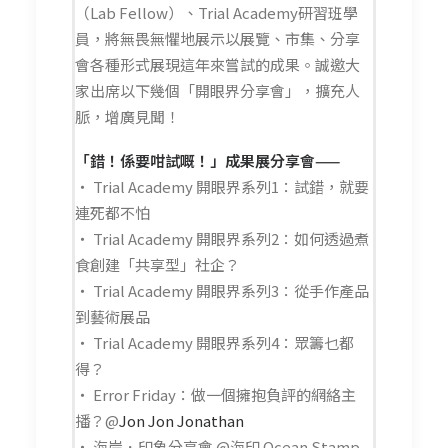
（Lab Fellow）、Trial Academy研習班學
員，將無畏無懼地展示以展覽、市集、分享
會各種形式展現這年來嘗試的成果。
誠邀大
家出席以下幾個「開眼界分享會」，擴充人
脈，增廣見聞！
「錯！係要咁試嘅！」成果展
分享會——
・ Trial Academy 開眼界系列1：試錯，就要
連死都不怕
・ Trial Academy 開眼界系列2：如何透過煮
食創建「共享型」社企？
・ Trial Academy 開眼界系列3：從手作產品
到藝術展品
・ Trial Academy 開眼界系列4：眾籌乜都
得？
・ Error Friday：做一個擁抱負評的網絡主
播？@
Jon Jon Jonathan
・ 海岸．印象分享會 @海印 Ocean Stamp