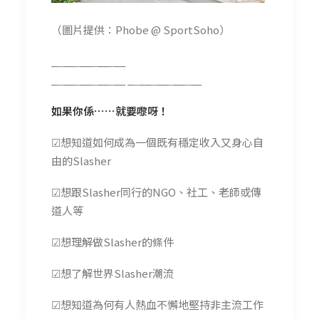
（圖片提供：Phobe @ SportSoho）
_
_
__
_
__
_
__
_
_
_
_
_
__
_
__
_
__
_
__
_
_
__
_
__
_
__
_
__
如果你係⋯⋯就要嚟呀！
☑
想知道如何成為一個既有穩定收入又身心自
由的Slasher
☑
想跟Slasher同行的NGO、社工、老師或傳
道人等
☑
想理解做Slasher的條件
☑
想了解世界Slasher潮流
☑
想知道為何有人熱血不懈地堅持非主流工作