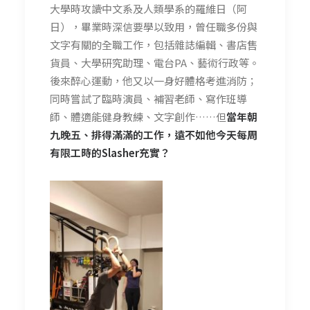
大學時攻讀中文系及人類學系的羅維日（阿
日），畢業時深信要學以致用，曾任職多份與
文字有關的全職工作，包括雜誌編輯、書店售
貨員、大學研究助理、電台PA、藝術行政等。
後來醉心運動，他又以一身好體格考進消防；
同時嘗試了臨時演員、補習老師、寫作班導
師、體適能健身教練、文字創作……但
當年朝
九晚五、排得滿滿的工作，遠不如他今天每周
有限工時的Slasher充實？