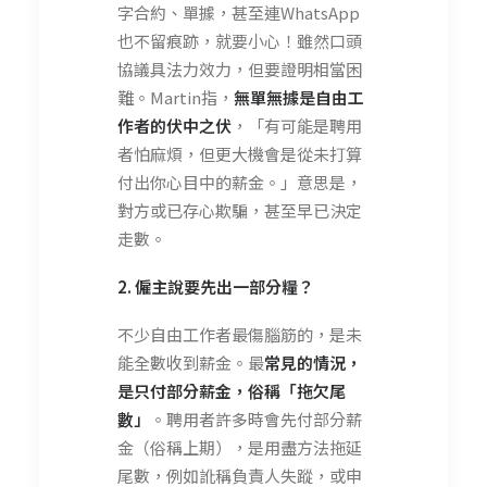
字合約、單據，甚至連WhatsApp
也不留痕跡，就要小心！雖然口頭
協議具法力效力，但要證明相當困
難。Martin指，
無單無據
是自由工
作者
的
伏中之伏
，「有可能是聘用
者怕麻煩，但更大機會是從未打算
付出你心目中的薪金。」意思是，
對方或已存心欺騙，甚至早已決定
走數。
2. 僱主說要先出一部分糧？
不少自由工作者最傷腦筋的，是未
能全數收到薪金。最
常見的情
況
，
是只付部
分
薪金，俗稱「拖欠尾
數」
。聘用者許多時會先付部分薪
金（俗稱上期），是用盡方法拖延
尾數，例如訛稱負責人失蹤，或申