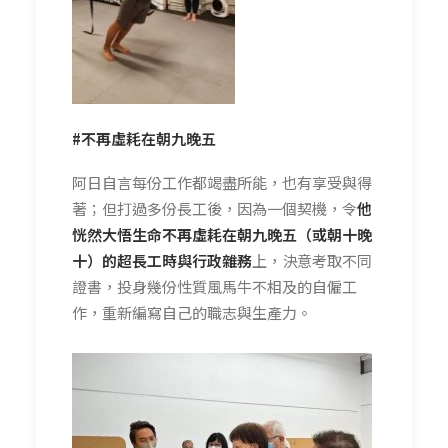
#不再虛耗在朝九晚五
阿日自言每份工作都竭盡所能，也有享受與得
著；但打過多份長工後，因為一個契機，令
他
恍然大悟生命不再虛耗在朝九晚五（或朝十晚
十）的超長工時與行政雜務
上，決意考取不同
證書，投身幾份性質風馬牛不相及的自僱工
作，重新編寫自己的職志與生產力。