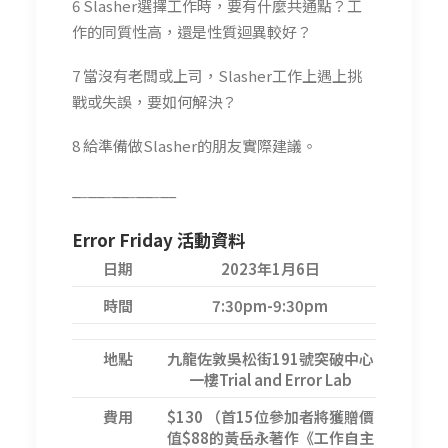
6 Slasher選擇工作時，要有什麼共通點？工
作的同質性高，還是性質迴異較好？
7 當沒有老闆或上司，Slasher工作上遇上挑
戰或失誤，要如何解決？
8 給準備做Slasher的朋友實際建議。
_
_
__
_
__
_
__
_
_
_
Error Friday 活動資料
日期
2023年1月6日
時間
7:30pm-9:30pm
地點
九龍佐敦吳松街191號突破中心
一樓Trial and Error Lab
費用
$130 （首15位參加者將獲贈價
值$88的黃岳永著作《工作自主