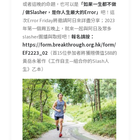
或者這晚的命題，也可以是
「如果一生都不做
/ 做Slasher，是你人生最大的Error」
吧！這
次Error Friday將邀請阿日來詳盡分享；2023
年第一個周五晚上，就來一起與阿日及眾多
slasher圍爐與取經吧
！
報名請按：
https://form.breakthrough.org.hk/form/
EF2223_02
（首15位參加者將獲贈價值$88的
黃岳永著作《工作自主—組合你的Slash人
生》乙本）