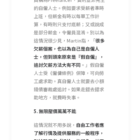
的自僱人士。例如要求受薪者準時
上班，但薪金有時以每單工作計
算，有時則只支付底薪；又或說成
是部分薪金，令僱員混淆。別以為
這情況很少見，Martin指，「
很多
欠薪個案，也以為自己是自僱人
士，但到頭來原來是『假自僱』，
追討欠薪方法大有不同
。」假自僱
人士受《僱傭條例》保障，可向勞
工處求助。真自僱人士就要去小額
錢債審裁處追討。如果走錯去錯求
助地方，就費時失事。
5. 無限壓價萬萬不能
這情況就不用多說，
自由工作者
應
了解行情及提
供
服
務
的一般程序，