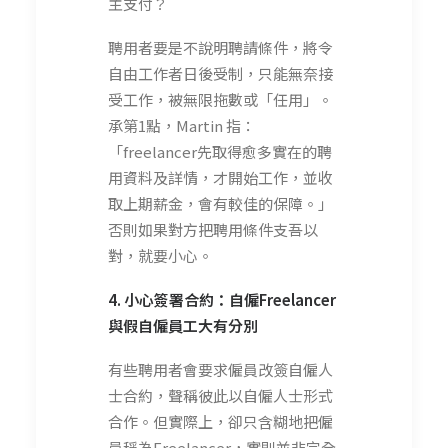
主支付？
聘用者要是不說明聘請條件，將令
自由工作者日後受制，只能無奈接
受工作，被無限拖數或「任用」。
承第1點，Martin 指：
「freelancer先取得愈多實在的聘
用資料及詳情，才開始工作，並收
取上期薪金，會有較佳的保障。」
否則如果對方把聘用條件支吾以
對，就要小心。
4. 小心簽署合約：自
僱
Freelancer
與
假自僱員工大有分別
有些聘用者會要求僱員改簽自僱人
士合約，聲稱彼此以自僱人士形式
合作。但實際上，卻只含糊地把僱
員稱為Freelancer，實則並非完全