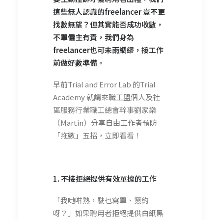
這些無人認識的freelancer 豈不更
找數無望？但其實能否成功收數，
不單僱主有責，我們身為
freelancer也可未雨綢繆，接工作
前做好數準備。
早前Trial and Error Lab 的Trial
Academy 就請來職工盟個人及社
區服務行業職工總會幹事劉家樂
（Martin）分享自由工作者預防
「拖數」五招，立即看看！
1. 不接拒
絕
提
供
有效單據的工作
「我哋咁熟，駛乜寫單、簽約
呀？」如果聘用者拒絕提供白紙黑