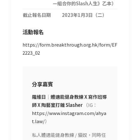
—組合你的Slash人生》乙本）
截止報名日期
2023年1月3日（二）
活動報名
https://form.breakthrough.org.hk/form/EF
2223_02
分享嘉賓
羅維日
｜
體適能健身教練
X 寫作班導
師 X 陶藝室打雜 Slasher
（IG：
https://www.instagram.com/ahya
t.law/
）
私人
體適能健身教練 / 貓奴，同時
任