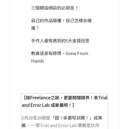
三個開設網店的必殺技！
自己的作品版權，自己怎樣去維
護？
手作人最常遇到的5大金錢迷思
教識徒弟有師傅。Grew From
Hands
【接Freelance之餘，更要開闊眼界！來Trial
and Error Lab 成果展吧！
】
5月20至26號是
「錯！係要咁試嘅！」成果
展
，一眾Trial and Error Lab 實驗室伙伴