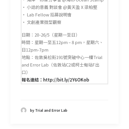
・ 小誌的意義 對談會 @黃天盈 X 梁柏堅
・ Lab Fellow 招募說明會
・ 文創產業微型觀察
日期：20-26/5（星期一至日）
時間：星期一至五12pm – 8 pm，星期六、
日12pm-7pm
地點：佐敦吳松街191號突破中心一樓Trial
and Error Lab（佐敦站C2或柯士甸站F出
口）
報名連結：
http://bit.ly/2Y6OKob
by Trial and Error Lab