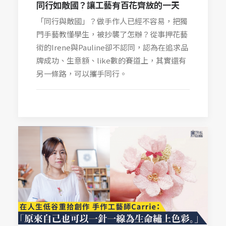
同行如敵國？讓工藝有百花齊放的一天
「同行與敵國」？做手作人已經不容易，把獨
門手藝教懂學生，被抄襲了怎辦？從事押花藝
術的Irene與Pauline卻不認同，認為在追求品
牌成功、生意額、like數的賽道上，其實還有
另一條路，可以攜手同行。