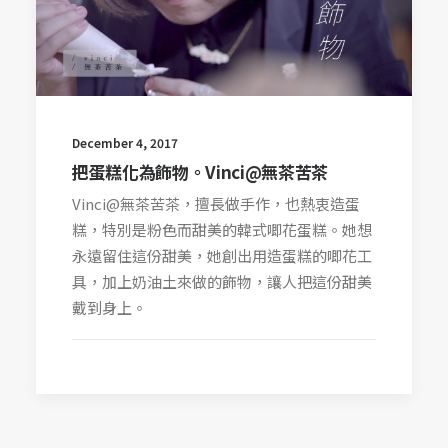
December 4, 2017
把蛋糕化為飾物。Vinci@無茶苦茶
Vinci@無茶苦茶，擅長做手作，也熱衷造蛋
糕，特別是粉色而甜美的韓式唧花蛋糕。她想
永遠留住這份甜美，她創出用造蛋糕的唧花工
具，加上奶油土來做的飾物，讓人把這份甜美
戴到身上。