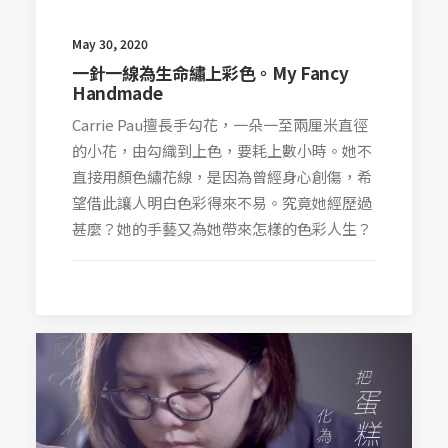
May 30, 2020
一針一線為生命繡上彩色。My Fancy
Handmade
Carrie Pau擅長手勾花，一朵一至兩厘米直徑
的小花，由勾織到上色，要耗上數小時。她不
直接用顏色繡花線，是因為曾經身心創傷，希
望借此讓人明白色彩得來不易。究竟她經歷過
甚麼？她的手藝又為她帶來怎樣的色彩人生？