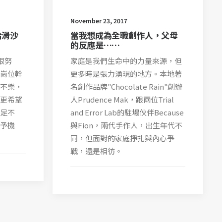
November 23, 2017
當我想成為全職創作人，父母
哈滑沙
的反應是……
家庭是我們生命中的力量來源，但
很努
更多時是張力湧現的地方。本地著
崗位幹
名創作品牌"Chocolate Rain"創辦
不樂，
人Prudence Mak，跟兩位Trial
更希望
and Error Lab的駐場伙伴Because
足不
與Fion，兩代手作人，出生年代不
予機
同，但面對的家庭掙扎與內心爭
戰，還是相彷。