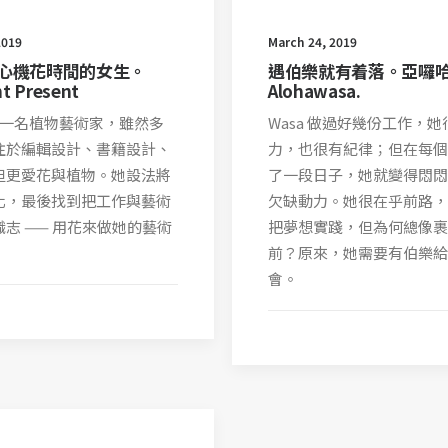
2019
March 24, 2019
心機花時間的女生。
遇伯樂就有着落。亞囉
t Present
Alohawasa.
e是一名植物藝術家，雖然多
Wasa 做過好幾份工作，她
注於編輯設計、書籍設計、
力，也很有紀律；但在每個
但更愛花與植物。她設法將
了一段日子，她就變得悶悶
化，最後找到把工作與藝術
欠缺動力。她很在乎前路，
志 —— 用花來做她的藝術
把夢想實踐，但為何總像裹
前？原來，她需要有伯樂給
會。