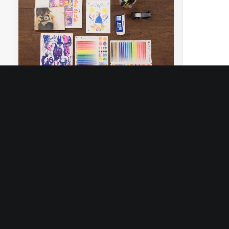
October 30, 2017
October 
讓紙在油墨裏滾動！
創意，
紙與印刷，是「命運共同體」。當
早前我
紙正進入轉型，印刷是不是也要轉
了本地紀錄
化？由以紙為生，到以印刷為業，
is》放
我們怎樣可以共同建立一個更多
擅長環保
元、更多選擇的文化職志空間？這
一起討
次我們專訪兩位青年人營運的小型
物。原
印刷公司Ink'chacha......
活，只