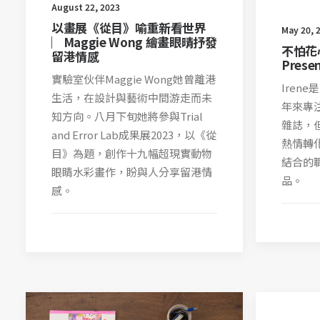
August 22, 2023
以畫展《從目》喻重新看世界
May 20, 
︳Maggie Wong 繪畫眼晴抒發
不怕花
留港情感
Presen
實驗室伙伴Maggie Wong她曾離港
Iren
生活，在設計與藝術中間游走而未
年來專
知方向。八月下旬她將參與Trial
雜誌，
and Error Lab成果展2023，以《從
熱情轉
目》為題，創作十九幅超現實動物
結合的職
眼睛水彩畫作，盼與人分享留港情
品。
感。